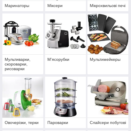
Маринаторы
Міксери
Мікрохвильові печі
Мультиварки,
М'ясорубки
Мультимейкеры
скороварки,
рисоварки
Овочерізки, терки
Пароварки
Слайсери побутові