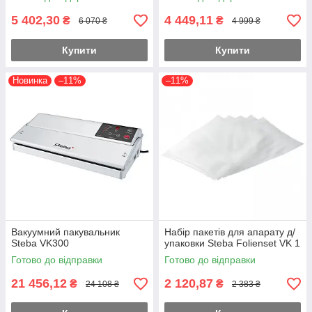
5 402,30
4 449,11
₴
₴
6 070 ₴
4 999 ₴
Купити
Купити
Новинка
–11%
–11%
Вакуумний пакувальник
Набір пакетів для апарату д/
Steba VK300
упаковки Steba Folienset VK 1
Готово до відправки
Готово до відправки
21 456,12
2 120,87
₴
₴
24 108 ₴
2 383 ₴