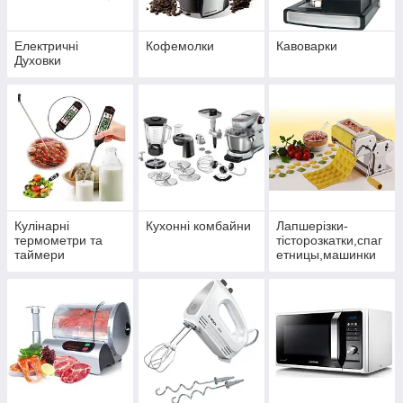
Електричні
Кофемолки
Кавоварки
Духовки
Кулінарні
Кухонні комбайни
Лапшерізки-
термометри та
тісторозкатки,спаг
таймери
етницы,машинки
для пасти