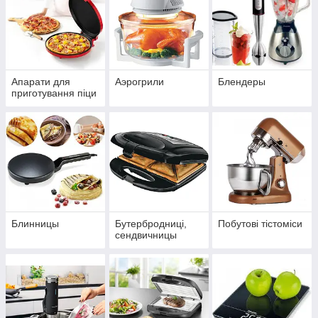
Апарати для
Аэрогрили
Блендеры
приготування піци
Блинницы
Бутербродниці,
Побутові тістоміси
сендвичницы