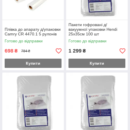
Пакети гофровані д/
Плівка до апарату д/упаковки
вакуумної упаковки Hendi
Camry CR 4470.1 5 рулонів
25х35см 100 шт
Готово до відправки
Готово до відправки
698
1 299
₴
₴
784 ₴
Купити
Купити