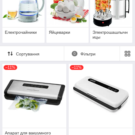
Електрочайники
Яйцеварки
Электрошашлычн
ицы
Сортування
0
Фільтри
–11%
–11%
Апарат для вакуумного