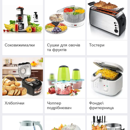
Соковижималки
Сушки для овочів
Тостери
та фруктів
Хлібопічки
Чоппер
Фондю\
подрібнювач
фритюрница