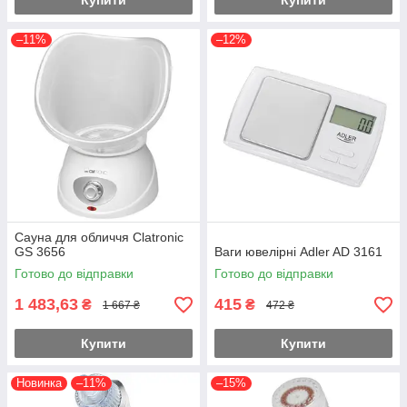
Купити
Купити
–11%
–12%
Сауна для обличчя Clatronic
GS 3656
Ваги ювелірні Adler AD 3161
Готово до відправки
Готово до відправки
1 483,63
415
₴
₴
1 667 ₴
472 ₴
Купити
Купити
Новинка
–11%
–15%