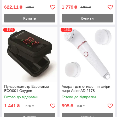
622,11
1 779
₴
₴
699 ₴
1 999 ₴
Купити
Купити
–11%
–15%
Пульсоксиметр Esperanza
Апарат для очищення шкіри
ECO001 Oxygen
лиця Adler AD 2178
Готово до відправки
Готово до відправки
1 441
595
₴
₴
1 620 ₴
700 ₴