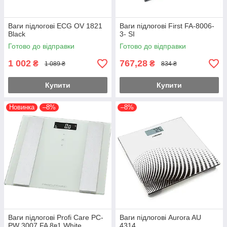
Ваги підлогові ECG OV 1821
Ваги підлогові First FA-8006-
Black
3- SI
Готово до відправки
Готово до відправки
1 002
767,28
₴
₴
1 089 ₴
834 ₴
Купити
Купити
Новинка
–8%
–8%
Ваги підлогові Profi Care PC-
Ваги підлогові Aurora AU
PW 3007 FA 8в1 White
4314