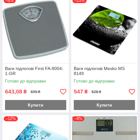
–8%
–13%
Ваги підлогові First FA-8004-
Ваги підлогові Mesko MS
1-GR
8149
Готово до відправки
Готово до відправки
643,08
547
₴
₴
699 ₴
628 ₴
Купити
Купити
–12%
–8%