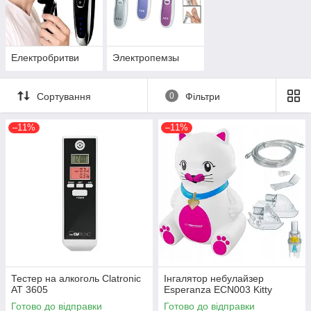
Електробритви
Электропемзы
Сортування
0
Фільтри
–11%
–11%
Тестер на алкоголь Clatronic
Інгалятор небулайзер
AT 3605
Esperanza ECN003 Kitty
Готово до відправки
Готово до відправки