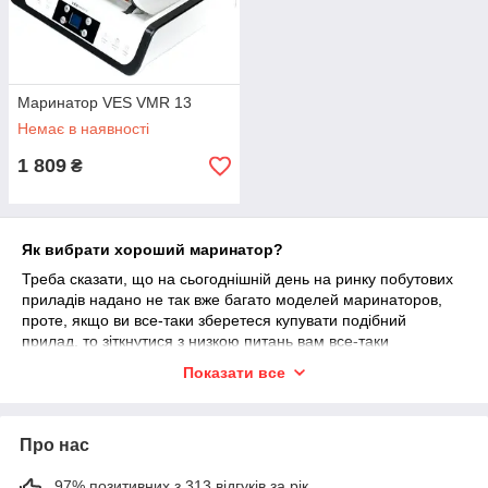
Маринатор VES VMR 13
Немає в наявності
1 809
₴
Як вибрати хороший маринатор?
Треба сказати, що на сьогоднішній день на ринку побутових
приладів надано не так вже багато моделей маринаторов,
проте, якщо ви все-таки зберетеся купувати подібний
прилад, то зіткнутися з низкою питань вам все-таки
доведеться.
Показати все
Наприклад, перше, що може збентежити при купівлі
маринатор, це питання краще – з автоматичною функцією
створення вакууму або ж пристрої з механічною помпою, де
Про нас
вакуум доведеться створювати вручну? Звичайно,
використовуючи автоматичні пристрої, вам не доведеться
97% позитивних з 313 відгуків за рік