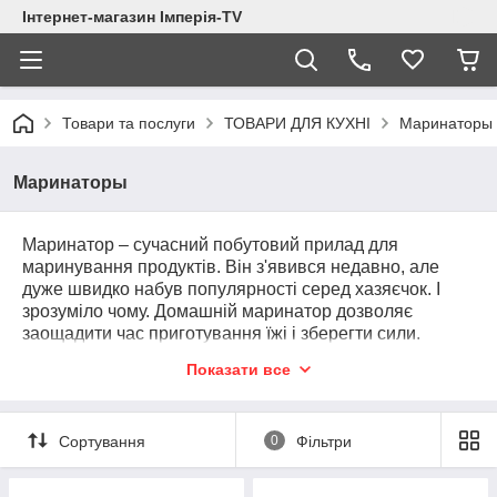
Інтернет-магазин Імперія-TV
Товари та послуги
ТОВАРИ ДЛЯ КУХНІ
Маринаторы
Маринаторы
Маринатор – сучасний побутовий прилад для
маринування продуктів. Він з'явився недавно, але
дуже швидко набув популярності серед хазяєчок. І
зрозуміло чому. Домашній маринатор дозволяє
заощадити час приготування їжі і зберегти сили.
Помістити продукти в контейнер (обертова чаша),
Показати все
додати всі необхідні інгредієнти; закрити резервуар
кришкою. Вручну, за допомогою спеціального насоса
відкачати повітря (до створення вакууму), далі
Сортування
0
Фільтри
відбувається обертання контейнера, продукти добре
перемішуються, спостерігається відділення волокон