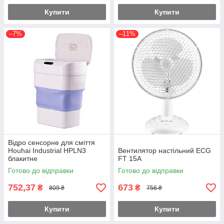
Купити
Купити
–7%
–11%
Відро сенсорне для сміття
Houhai Industrial HPLN3
Вентилятор настільний ECG
блакитне
FT 15A
Готово до відправки
Готово до відправки
752,37
673
₴
₴
809 ₴
756 ₴
Купити
Купити