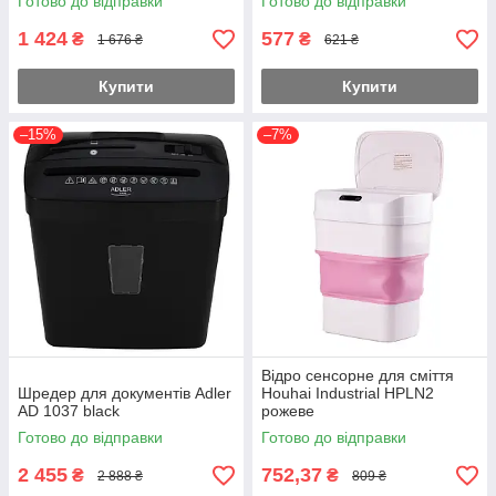
Готово до відправки
Готово до відправки
1 424
577
₴
₴
1 676 ₴
621 ₴
Купити
Купити
–15%
–7%
Відро сенсорне для сміття
Шредер для документів Adler
Houhai Industrial HPLN2
AD 1037 black
рожеве
Готово до відправки
Готово до відправки
2 455
752,37
₴
₴
2 888 ₴
809 ₴