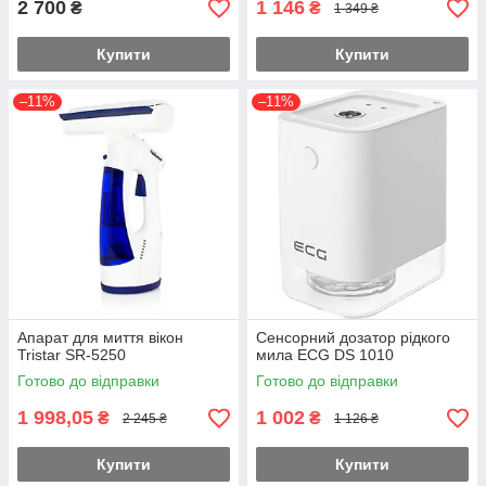
2 700
1 146
₴
₴
1 349 ₴
Купити
Купити
–11%
–11%
Апарат для миття вікон
Сенсорний дозатор рідкого
Tristar SR-5250
мила ECG DS 1010
Готово до відправки
Готово до відправки
1 998,05
1 002
₴
₴
2 245 ₴
1 126 ₴
Купити
Купити