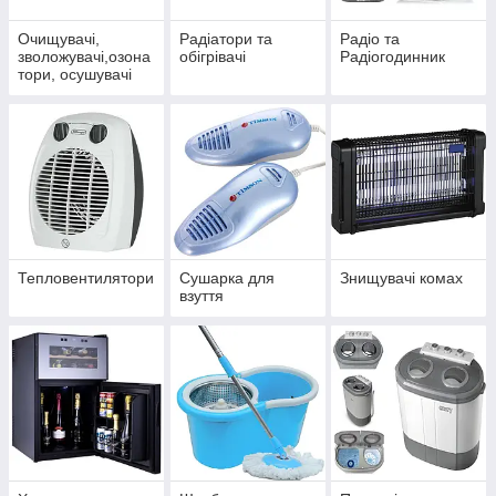
Очищувачі,
Радіатори та
Радіо та
зволожувачі,озона
обігрівачі
Радіогодинник
тори, осушувачі
повітря
Тепловентилятори
Сушарка для
Знищувачі комах
взуття