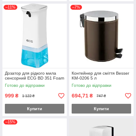
–11%
–7%
Дозатор для рідкого мила
Контейнер для сміття Besser
сенсорний ECG BD 351 Foam
KM-0206 5 л
Готово до відправки
Готово до відправки
999
694,71
₴
₴
1 122 ₴
747 ₴
Купити
Купити
–15%