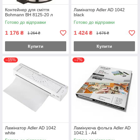
Контейнер для сміття
Ламінатор Adler AD 1042
Bohmann BH 8125-20 л
black
Готово до відправки
Готово до відправки
1 176
1 424
₴
₴
1 264 ₴
1 676 ₴
Купити
Купити
–15%
–7%
Ламінатор Adler AD 1042
Ламінуюча фольга Adler AD
white
1042.1 - A4