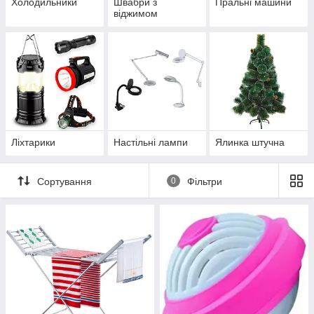
Холодильники
Швабри з
Пральні машини
віджимом
Ліхтарики
Настільні лампи
Ялинка штучна
Сортування
0
Фільтри