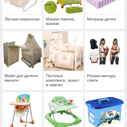
Люльки-переноски
Манеж-ліжечка,
Матраци дитячі
манежі
Меблі для дитячої
Постільні
Рюкзак-кенгуру,
кімнати
комплекти, захист
слінги
в ліжечко