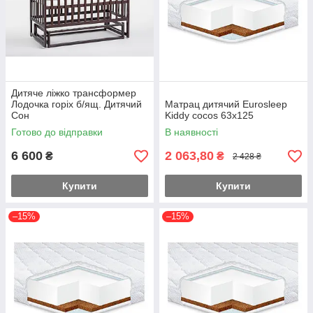
Дитяче ліжко трансформер
Лодочка горіх б/ящ. Дитячий
Матрац дитячий Eurosleep
Сон
Kiddy cocos 63х125
Готово до відправки
В наявності
6 600
2 063,80
₴
₴
2 428 ₴
Купити
Купити
–15%
–15%