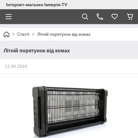
Інтернет-магазин Імперія-TV
Статті
Літній порятунок від комах
Літній порятунок від комах
12.06.2018