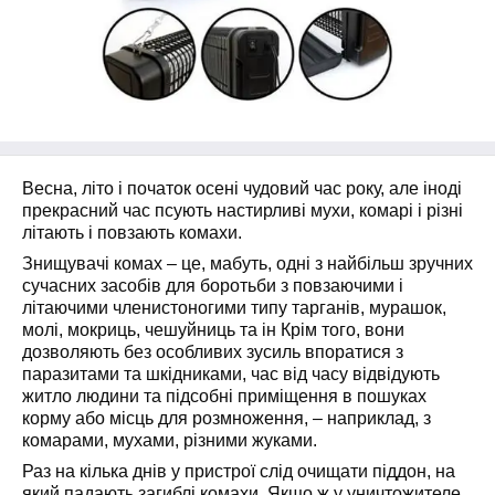
Весна, літо і початок осені чудовий час року, але іноді
прекрасний час псують настирливі мухи, комарі і різні
літають і повзають комахи.
Знищувачі комах – це, мабуть, одні з найбільш зручних
сучасних засобів для боротьби з повзаючими і
літаючими членистоногими типу тарганів, мурашок,
молі, мокриць, чешуйниць та ін Крім того, вони
дозволяють без особливих зусиль впоратися з
паразитами та шкідниками, час від часу відвідують
житло людини та підсобні приміщення в пошуках
корму або місць для розмноження, – наприклад, з
комарами, мухами, різними жуками.
Раз на кілька днів у пристрої слід очищати піддон, на
який падають загиблі комахи. Якщо ж у уничтожителе