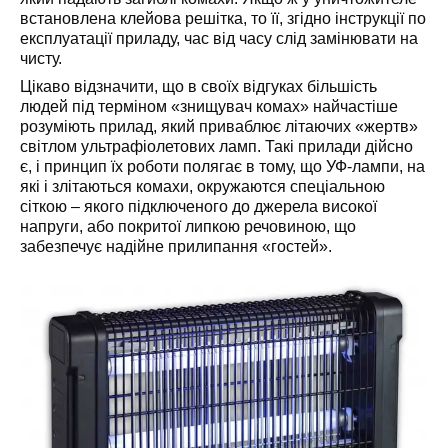
встановлена клейова решітка, то її, згідно інструкції по
експлуатації приладу, час від часу слід замінювати на
чисту.
Цікаво відзначити, що в своїх відгуках більшість
людей під терміном «знищувач комах» найчастіше
розуміють прилад, який приваблює літаючих «жертв»
світлом ультрафіолетових ламп. Такі прилади дійсно
є, і принцип їх роботи полягає в тому, що УФ-лампи, на
які і злітаються комахи, окружаются спеціальною
сіткою – якого підключеного до джерела високої
напруги, або покритої липкою речовиною, що
забезпечує надійне прилипання «гостей».