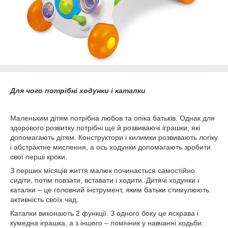
Для чого потрібні ходунки і каталки
Маленьким дітям потрібна любов та опіка батьків. Однак для
здорового розвитку потрібні ще й розвиваючі іграшки, які
допомагають дітям. Конструктори і килимки розвивають логіку
і абстрактне мислення, а ось ходунки допомагають зробити
свої перші кроки.
З перших місяців життя малюк починається самостійно
сидіти, потім повзати, вставати і ходити. Дитячі ходунки і
каталки – це головний інструмент, яким батьки стимулюють
активність своїх чад.
Каталки виконають 2 функції. З одного боку це яскрава і
кумедна іграшка, а з іншого – помічник у навчанні ходьби.