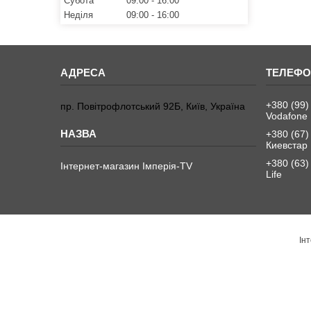
Субота
09:00
16:00
Неділя
09:00
16:00
+380 (99)
пр. Повітрофлотський 92Б, Київ, Україна
Vodafone
+380 (67)
Киевстар
+380 (63)
Інтернет-магазин Імперія-TV
Life