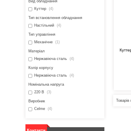
Вид обладнання
Куттер
4
Тип встановлення обладнання
Настільний
4
Тип управління
Механічне
1
Кутте
Матеріал
Нержавіюча сталь
4
Колір корпусу
Нержавіюча сталь
4
Номінальна напруга
220 В
3
Виробник
Celme
4
Контакти