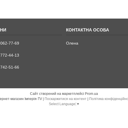
 062-77-69
Олена
 772-44-13
 742-51-66
Сайт створений на маркетплейсі
Prom.ua
Інтернет-магазин Імперія-TV |
Поскаржитися на контент
|
Політика конфіденційно
Select Language
▼