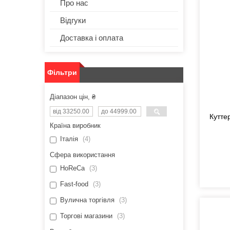
Про нас
Відгуки
Доставка і оплата
Фільтри
Діапазон цін, ₴
Кутте
Країна виробник
Італія
4
Сфера використання
HoReCa
3
Fast-food
3
Вулична торгівля
3
Торгові магазини
3