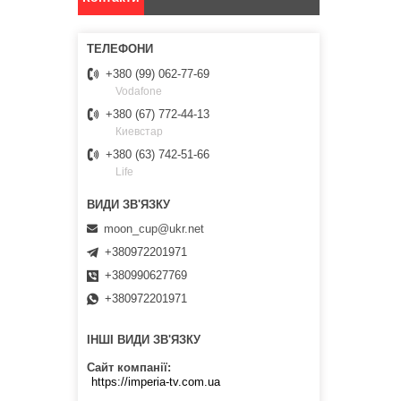
+380 (99) 062-77-69
Vodafone
+380 (67) 772-44-13
Киевстар
+380 (63) 742-51-66
Life
moon_cup@ukr.net
+380972201971
+380990627769
+380972201971
ІНШІ ВИДИ ЗВ'ЯЗКУ
Сайт компанії
https://imperia-tv.com.ua