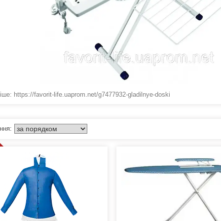
ше: https://favorit-life.uaprom.net/g7477932-gladilnye-doski