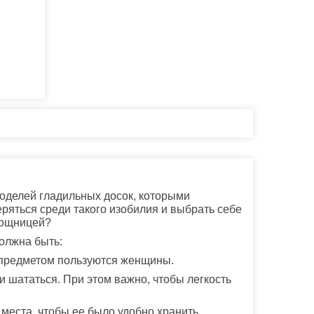
оделей гладильных досок, которыми
ряться среди такого изобилия и выбрать себе
мощницей?
должна быть:
 предметом пользуются женщины.
и шататься. При этом важно, чтобы легкость
места, чтобы ее было удобно хранить.