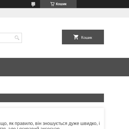
Кошик
Кошик
о, як правило, він зношується дуже швидко, і
ття, але і яскравий аксесуар.