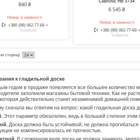
Clatronic HB 3734
840 ₴
6 545 ₴
Немає в наявності
Немає в наявності
+380 (99) 062-77-69
Vodafone
+380 (99) 062-77-69
Vodafone
вания к гладильной доске
ым годом в продаже появляется все большее количество м
одители заполнили магазины бытовой техники. Как не расте
 которая действительно станет незаменимой домашней по
у сначала мы ответим на вопрос: какой гладильная доска 
.
Этот параметр обязателен, ведь в большей степени этим
ой.
Доска должна быть устойчивой, не должна прогибаться 
укции не компенсировалась ее прочностью.
ктной.
В сложенном виде доска не должна занимать много 