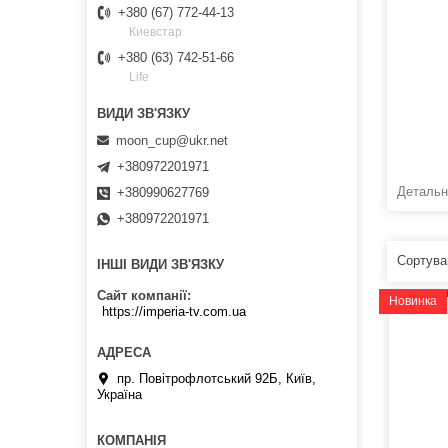
+380 (67) 772-44-13
Киевстар
+380 (63) 742-51-66
Life
moon_cup@ukr.net
+380972201971
Детальні
+380990627769
+380972201971
ІНШІ ВИДИ ЗВ'ЯЗКУ
Сайт компанії
Новинка
https://imperia-tv.com.ua
пр. Повітрофлотський 92Б, Київ,
Україна