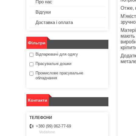
Про нас
Отже, 
Відгуки
М'якіс
зручно
Доставка і оплата
Матер
мають 
виробн
Фільтри
кріпит
Відпарювачі для одягу
Додатк
метале
Прасувальні дошки
Промислове прасувальне
обладнання
Контакти
+380 (99) 062-77-69
Vodafone