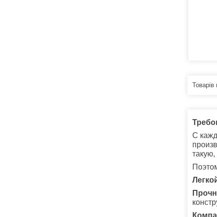
Требо
С кажд
произв
такую,
Поэтом
Легкой
Прочн
констр
Компа