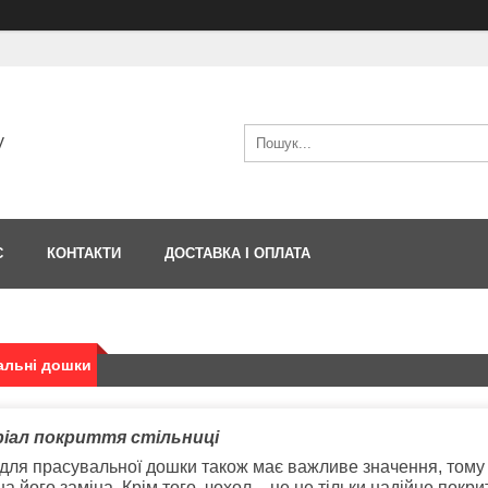
V
С
КОНТАКТИ
ДОСТАВКА І ОПЛАТА
альні дошки
іал покриття стільниці
для прасувальної дошки також має важливе значення, тому щ
на його заміна. Крім того, чохол – це не тільки надійне покри