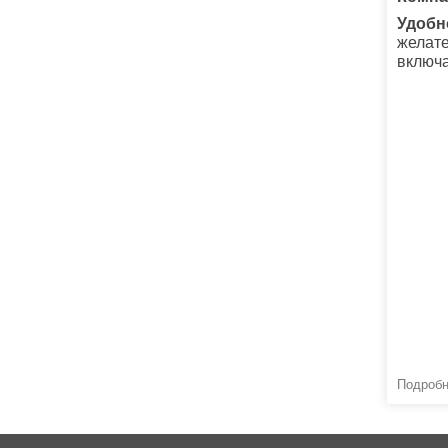
Удобн
желате
включа
Подробне