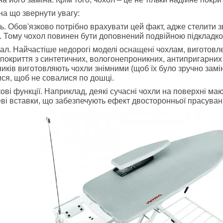
на що звернути увагу:
ть.
Обов'язково потрібно врахувати цей факт, адже стелити
. Тому чохол повинен бути доповнений подвійною підкладко
іал.
Найчастіше недорогі моделі оснащені чохлам, виготовле
покриття з синтетичних, вологонепроникних, антипригарних і
иків виготовляють чохли знімними (щоб їх було зручно замін
ися, щоб не совалися по дошці.
ові функції. Наприклад, деякі сучасні чохли на поверхні ма
ві вставки, що забезпечують ефект двосторонньої прасування