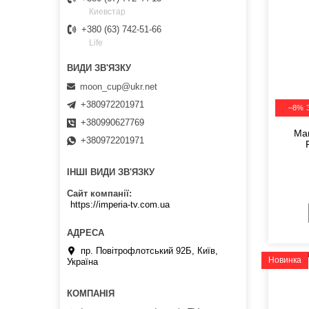
Киевстар
+380 (63) 742-51-66
Life
moon_cup@ukr.net
+380972201971
–8%
+380990627769
Ма
+380972201971
ІНШІ ВИДИ ЗВ'ЯЗКУ
Сайт компанії
https://imperia-tv.com.ua
пр. Повітрофлотський 92Б, Київ,
Новинка
Україна