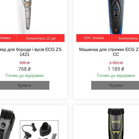
–12%
Залишилось 22 дні
Залишилось 
ер для бороди і вусів ECG ZS
Машинка для стрижки ECG Z
1421
CC
835 ₴
1 351 ₴
768 ₴
1 189 ₴
Готово до відправки
Готово до відправки
Купити
Купити