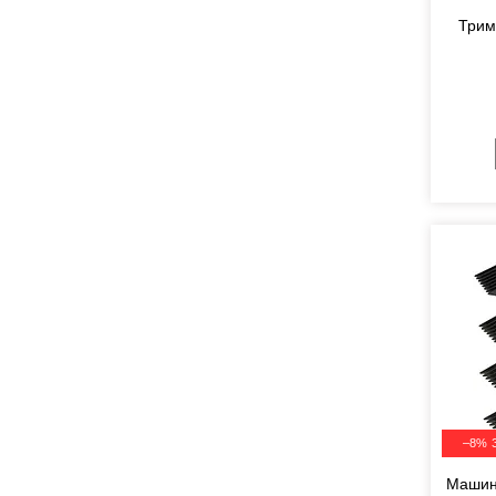
Трим
–8%
Машин