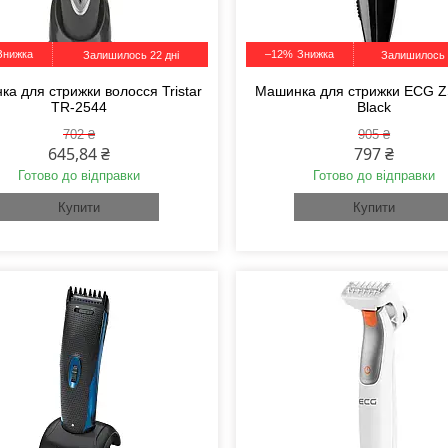
–12%
Залишилось 22 дні
Залишилось 
а для стрижки волосся Tristar
Машинка для стрижки ECG Z
TR-2544
Black
702 ₴
905 ₴
645,84 ₴
797 ₴
Готово до відправки
Готово до відправки
Купити
Купити