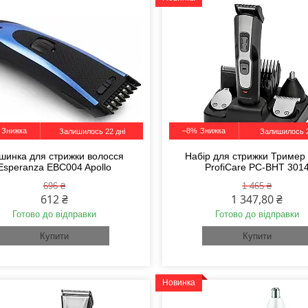
–8%
Залишилось 22 дні
Залишилось 2
шинка для стрижки волосся
Набір для стрижки Тример 
Esperanza EBC004 Apollo
ProfiCare PC-BHT 301
696 ₴
1 465 ₴
612 ₴
1 347,80 ₴
Готово до відправки
Готово до відправки
Купити
Купити
Новинка