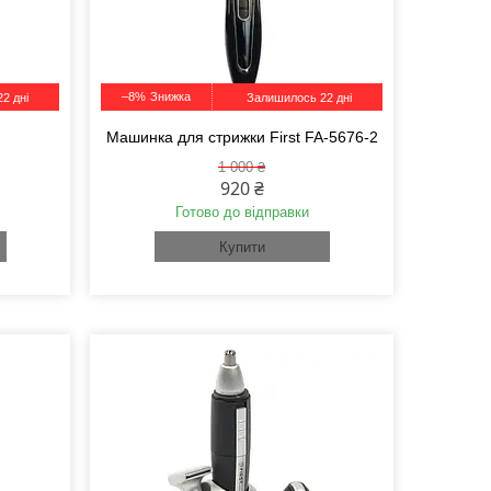
–8%
2 дні
Залишилось 22 дні
Машинка для стрижки First FA-5676-2
1 000 ₴
920 ₴
Готово до відправки
Купити