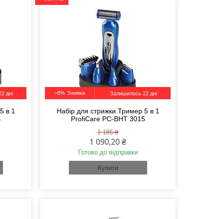
–8%
2 дні
Залишилось 22 дні
5 в 1
Набір для стрижки Тример 5 в 1
4
ProfiCare PC-BHT 3015
1 185 ₴
1 090,20 ₴
Готово до відправки
Купити