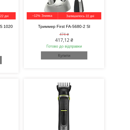
–12%
22 дні
Залишилось 22 дні
S 1020
Триммер First FA-5680-2 SI
474 ₴
417,12 ₴
Готово до відправки
Купити