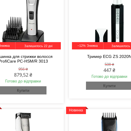
–12%
Залишилось 22 дні
Залишилось 
шинка для стрижки волосся
Тример ECG ZS 2020
ProfiCare PC-HSM/R 3013
508 ₴
956 ₴
447 ₴
879,52 ₴
Готово до відправки
Готово до відправки
Купити
Купити
Новинка