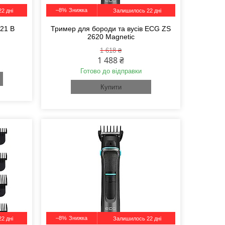
–8%
2 дні
Залишилось 22 дні
21 В
Тример для бороди та вусів ECG ZS
2620 Magnetic
1 618 ₴
1 488 ₴
Готово до відправки
Купити
–8%
2 дні
Залишилось 22 дні