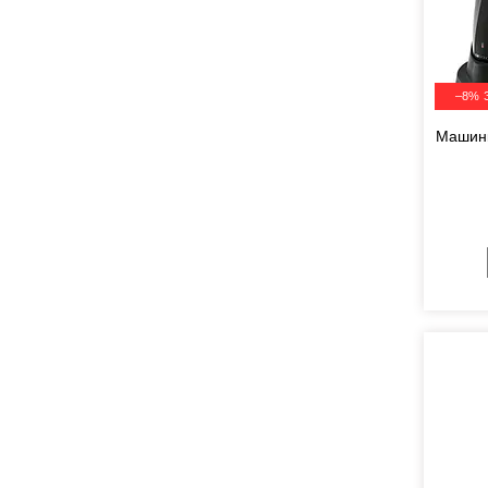
–8%
Машинк