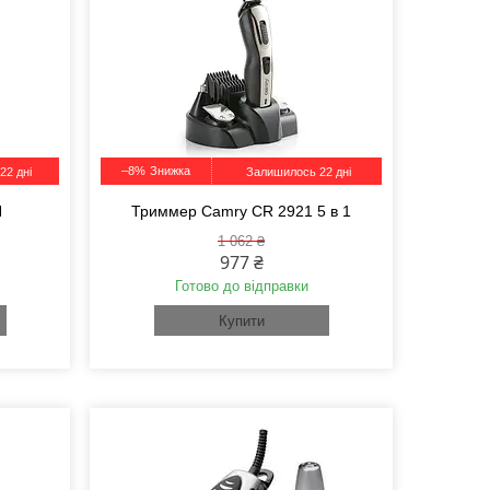
–8%
22 дні
Залишилось 22 дні
N
Триммер Camry CR 2921 5 в 1
1 062 ₴
977 ₴
Готово до відправки
Купити