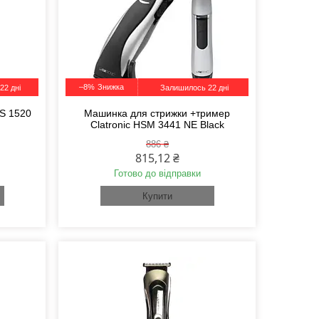
–8%
22 дні
Залишилось 22 дні
S 1520
Машинка для стрижки +тример
Clatronic HSM 3441 NE Black
886 ₴
815,12 ₴
Готово до відправки
Купити