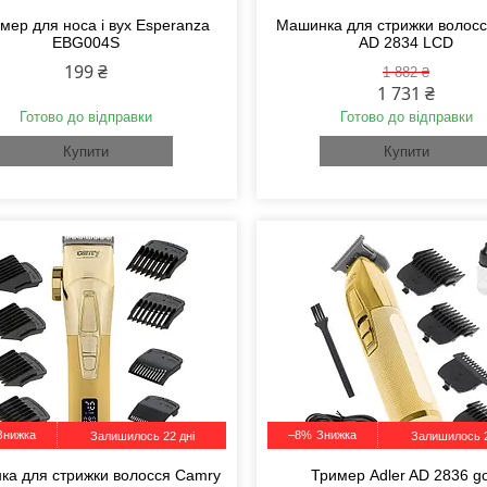
мер для носа і вух Esperanza
Машинка для стрижки волосс
EBG004S
AD 2834 LCD
199 ₴
1 882 ₴
1 731 ₴
Готово до відправки
Готово до відправки
Купити
Купити
–8%
Залишилось 22 дні
Залишилось 2
ка для стрижки волосся Camry
Тример Adler AD 2836 go