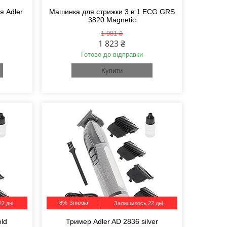
я Adler
Машинка для стрижки 3 в 1 ECG GRS
3820 Magnetic
1 981 ₴
1 823 ₴
Готово до відправки
Купити
–8%
2 дні
Залишилось 22 дні
ld
Тример Adler AD 2836 silver