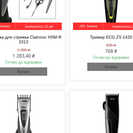
–8%
Залишилось 22 дні
Залишилось 2
а для стрижки Clatronic HSM-R
Тример ECG ZS 1420
3313
835 ₴
1 395 ₴
768 ₴
1 283,40 ₴
Готово до відправки
Готово до відправки
Купити
Купити