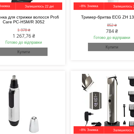
–8%
Залишилось 22 дні
Залишилось 2
ка для стрижки волосся Profi
Тример-бритва ECG ZH 13
Care PC-HSM/R 3052
852 ₴
1 378 ₴
784 ₴
1 267,76 ₴
Готово до відправки
Готово до відправки
Купити
Купити
–8%
Залишилось 2