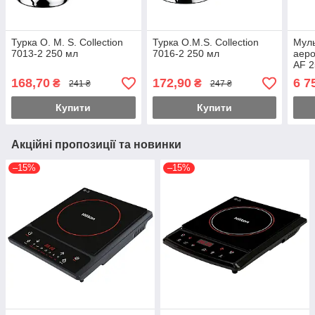
Турка O. M. S. Collection
Турка O.M.S. Collection
Муль
7013-2 250 мл
7016-2 250 мл
аер
AF 2
168,70
172,90
6 7
₴
₴
241 ₴
247 ₴
Купити
Купити
Акційні пропозиції та новинки
–15%
–15%