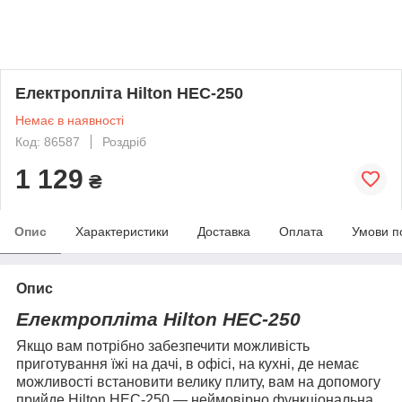
Електропліта Hilton HEC-250
Немає в наявності
Код: 86587
Роздріб
1 129
₴
Опис
Характеристики
Доставка
Оплата
Умови п
Опис
Електропліта Hilton HEC-250
Якщо вам потрібно забезпечити можливість
приготування їжі на дачі, в офісі, на кухні, де немає
можливості встановити велику плиту, вам на допомогу
прийде Hilton HEC-250 — неймовірно функціональна