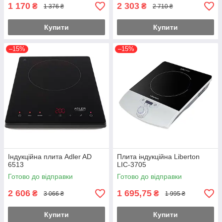
1 170
2 303
₴
₴
1 376 ₴
2 710 ₴
Купити
Купити
–15%
–15%
Індукційна плита Adler AD
Плита індукційна Liberton
6513
LIC-3705
Готово до відправки
Готово до відправки
2 606
1 695,75
₴
₴
3 066 ₴
1 995 ₴
Купити
Купити