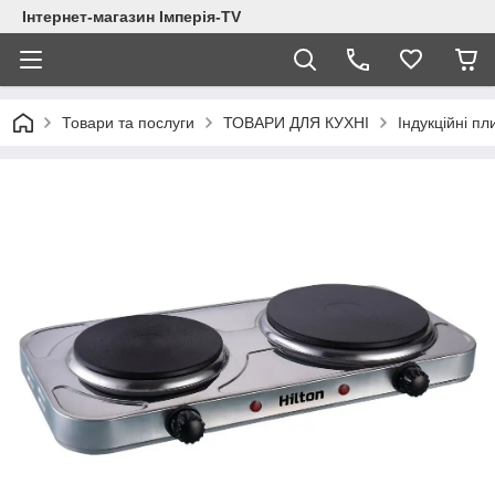
Інтернет-магазин Імперія-TV
Товари та послуги
ТОВАРИ ДЛЯ КУХНІ
Індукційні пл