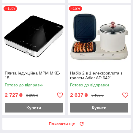
–15%
–15%
Плита індукційна MPM MKE-
Набір 2 в 1 електроплита з
15
грилем Adler AD 6421
Готово до відправки
Готово до відправки
2 727
2 637
₴
₴
3 209 ₴
3 102 ₴
Купити
Купити
Показати ще