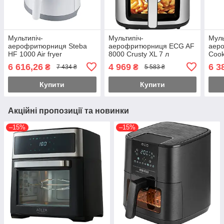
Мультипіч-
Мультипіч-
Муль
аерофритюрниця Steba
аерофритюрниця ECG AF
аеро
HF 1000 Air fryer
8000 Crusty XL 7 л
Cook
Frye
6 616,26
4 969
6 3
₴
₴
7 434 ₴
5 583 ₴
Купити
Купити
Акційні пропозиції та новинки
–15%
–15%