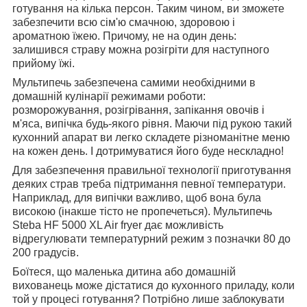
готування на кілька персон. Таким чином, ви зможете
забезпечити всю сім'ю смачною, здоровою і
ароматною їжею. Причому, не на один день:
залишився страву можна розігріти для наступного
прийому їжі.
Мультипечь забезпечена самими необхідними в
домашній кулінарії режимами роботи:
розморожування, розігрівання, запікання овочів і
м'яса, випічка будь-якого рівня. Маючи під рукою такий
кухонний апарат ви легко складете різноманітне меню
на кожен день. І дотримуватися його буде нескладно!
Для забезпечення правильної технології приготування
деяких страв треба підтримання певної температури.
Наприклад, для випічки важливо, щоб вона була
високою (інакше тісто не пропечеться). Мультипечь
Steba HF 5000 XL Air fryer дає можливість
відрегулювати температурний режим з позначки 80 до
200 градусів.
Боїтеся, що маленька дитина або домашній
вихованець може дістатися до кухонного приладу, коли
той у процесі готування? Потрібно лише заблокувати