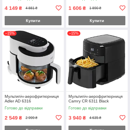
4 149
1 606
₴
₴
4 881 ₴
1 890 ₴
Купити
Купити
–15%
–15%
Мультипіч-аерофритюрниця
Мультипіч-аерофритюрниця
Adler AD 6316
Camry CR 6311 Black
Готово до відправки
Готово до відправки
2 549
3 940
₴
₴
2 999 ₴
4 635 ₴