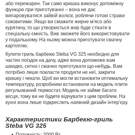
або пережарен. Так само кришка виконує допоміжну
функцію при приготуванні – вона не дає
випаровуватися зайвій волозі, роблячи готові страви
соковитими. Якщо ви смажите жирне м'ясо або
курятину, то що утворюється жир буде стікати в
спеціальну ємність. Вив зможете його використовувати
у подальшому. На ньому можна приготувати смачну
картоплю.
Купити гриль барбекю Steba VG 325 необхідно для
частих поїздок на дачу, адже вона допоможе вам
швидко, ситно і смачно приготувати що-небудь. Вам
потрібно лише покласти продукти не неї, закрити
кришку і чекати. Щоб ви могли встановити оптимальну
температуру, розробники встановили на модель плити
регульований термостат. Модель не займе багато
місця, тому ви не будете відчувати з цим проблем. На
кухні вона лише підкреслить наявний дизайн інтер'єру.
Характеристики Барбекю-гриль
Steba VG 325
Потужність: 2000 Вт