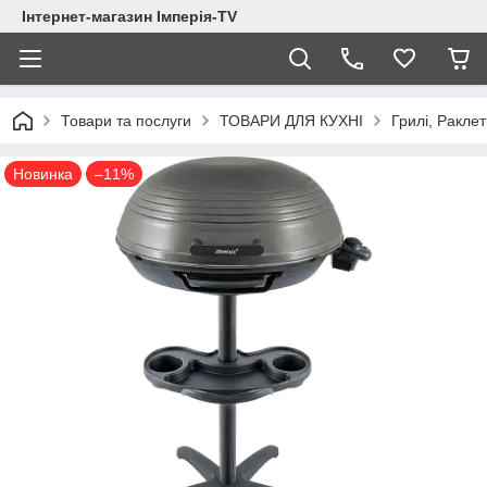
Інтернет-магазин Імперія-TV
Товари та послуги
ТОВАРИ ДЛЯ КУХНІ
Грилі, Ракле
Новинка
–11%