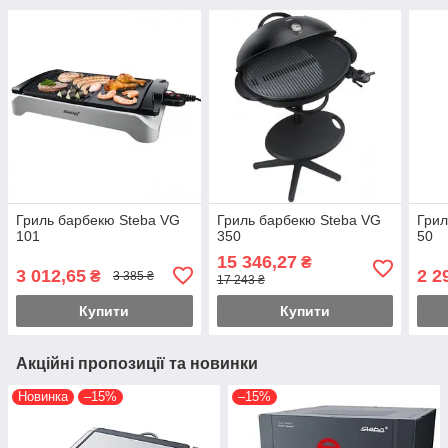
Гриль барбекю Steba VG
Гриль барбекю Steba VG
Грил
101
350
50
15 346,27
₴
3 012,65
2 2
₴
3 385 ₴
17 243 ₴
Купити
Купити
Акційні пропозиції та новинки
Новинка
–15%
–15%