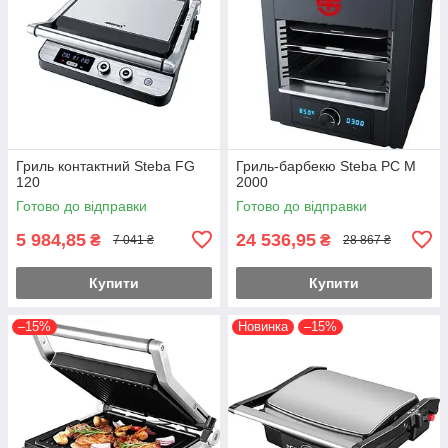
Гриль контактний Steba FG
Гриль-барбекю Steba PC M
120
2000
Готово до відправки
Готово до відправки
5 984,85
24 536,95
₴
₴
7 041 ₴
28 867 ₴
Купити
Купити
–15%
Новинка
–15%