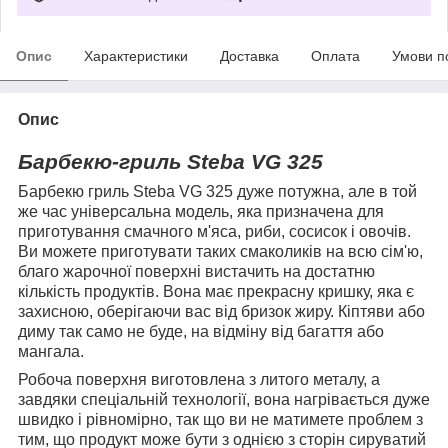
Опис
Характеристики
Доставка
Оплата
Умови п
Опис
Барбекю-гриль Steba VG 325
Барбекю гриль Steba VG 325 дуже потужна, але в той
же час універсальна модель, яка призначена для
приготування смачного м'яса, риби, сосисок і овочів.
Ви можете приготувати таких смаколиків на всю сім'ю,
благо жарочної поверхні вистачить на достатню
кількість продуктів. Вона має прекрасну кришку, яка є
захисною, оберігаючи вас від бризок жиру. Кіптяви або
диму так само не буде, на відміну від багаття або
мангала.
Робоча поверхня виготовлена з литого металу, а
завдяки спеціальній технології, вона нагрівається дуже
швидко і рівномірно, так що ви не матимете проблем з
тим, що продукт може бути з однією з сторін сируватий