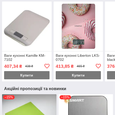
Ваги кухонні Kamille KM-
Ваги кухонні Liberton LKS-
Ваги
7102
0702
blac
407,34
413,85
376
₴
₴
438 ₴
465 ₴
Купити
Купити
Акційні пропозиції та новинки
–15%
–15%