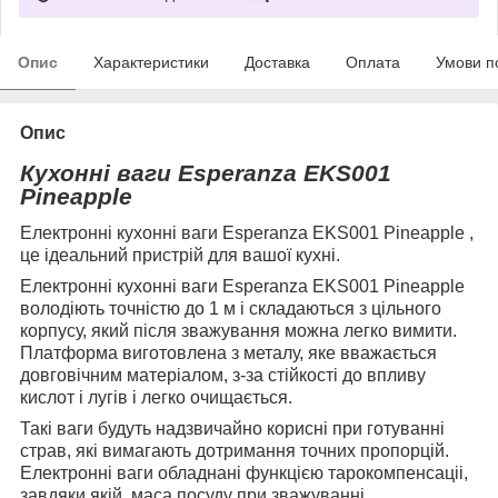
Опис
Характеристики
Доставка
Оплата
Умови п
Опис
Кухонні ваги Esperanza EKS001
Pineapple
Електронні кухонні ваги
Esperanza EKS001 Pineapple
,
це ідеальний пристрій для вашої кухні.
Електронні кухонні ваги
Esperanza EKS001 Pineapple
володіють точністю до 1 м і складаються з цільного
корпусу, який після зважування можна легко вимити.
Платформа виготовлена з металу, яке вважається
довговічним матеріалом, з-за стійкості до впливу
кислот і лугів і легко очищається.
Такі ваги будуть надзвичайно корисні при готуванні
страв, які вимагають дотримання точних пропорцій.
Електронні ваги обладнані функцією тарокомпенсаціі,
завдяки якій, маса посуду при зважуванні