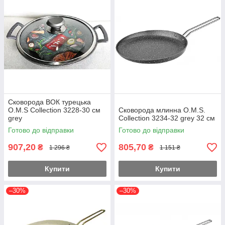
Сковорода ВОК турецька
O.M.S Collection 3228-30 см
Сковорода млинна O.M.S.
grey
Collection 3234-32 grey 32 см
Готово до відправки
Готово до відправки
907,20
805,70
₴
₴
1 296 ₴
1 151 ₴
Купити
Купити
–30%
–30%