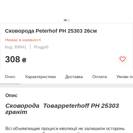
Сковорода Peterhof PH 25303 26см
Немає в наявності
Код: 89841
Роздріб
308
₴
Опис
Характеристики
Доставка
Оплата
Умови п
Опис
Сковорода
Товарpeterhoff PH 25303
граніт
Всі объемлющие процеси еволюції не залишили осторонь