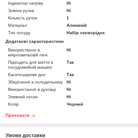
Індикатор нагріву
Ні
Знімна ручка
Ні
Кількість ручок
1
Матеріал
Алюміній
Тип посуду
Набір сковорідок
Додаткові характеристики
Використання в
Ні
мікрохвильовій печі
Підходить для миття в
Так
посудомийній машині
Багатошарове дно
Так
Зберігання в холодильнику
Ні
Використання в духовці
Ні
Зливний носик
Ні
Колір
Чорний
Приховати
Умови доставки