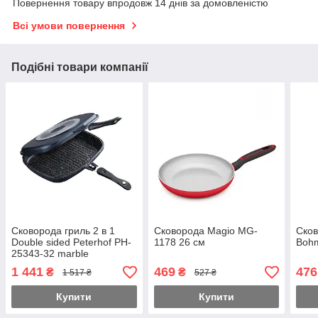
Повернення товару впродовж 14 днів за домовленістю
Всі умови повернення
Подібні товари компанії
Сковорода гриль 2 в 1
Сковорода Magio MG-
Сков
Double sided Peterhof PH-
1178 26 см
Boh
25343-32 marble
1 441
469
476
₴
₴
1 517 ₴
527 ₴
Купити
Купити