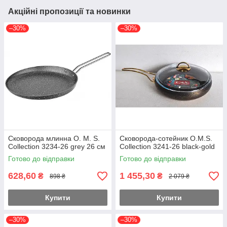
Акційні пропозиції та новинки
–30%
–30%
Сковорода млинна O. M. S.
Сковорода-сотейник O.M.S.
Collection 3234-26 grey 26 см
Collection 3241-26 black-gold
Готово до відправки
Готово до відправки
628,60
1 455,30
₴
₴
898 ₴
2 079 ₴
Купити
Купити
–30%
–30%