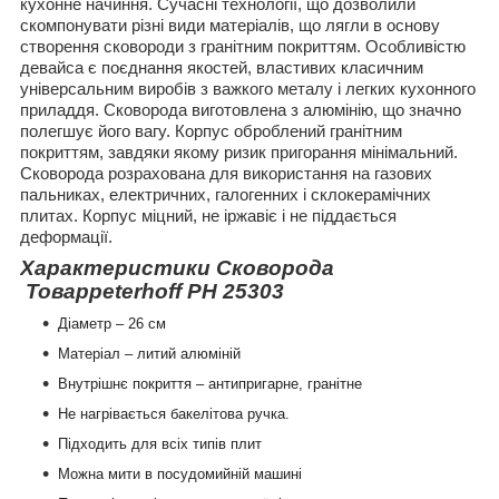
кухонне начиння. Сучасні технології, що дозволили
скомпонувати різні види матеріалів, що лягли в основу
створення сковороди з гранітним покриттям. Особливістю
девайса є поєднання якостей, властивих класичним
універсальним виробів з важкого металу і легких кухонного
приладдя. Сковорода виготовлена з алюмінію, що значно
полегшує його вагу. Корпус оброблений гранітним
покриттям, завдяки якому ризик пригорання мінімальний.
Сковорода розрахована для використання на газових
пальниках, електричних, галогенних і склокерамічних
плитах. Корпус міцний, не іржавіє і не піддається
деформації.
Характеристики Сковорода
Товарpeterhoff PH 25303
Діаметр – 26 см
Матеріал – литий алюміній
Внутрішнє покриття – антипригарне, гранітне
Не нагрівається бакелітова ручка.
Підходить для всіх типів плит
Можна мити в посудомийній машині