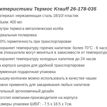
ктеристики Термос Krauff 26-178-035
териал: нержавеющая сталь 18/10/ пластик
ъем: 400 мл
утри термоса металлическая колба
еркальная полировка
0% герметичность при транспортировке
храняет температуру горячих напитков: более 70°
C
- 6 час
ов (показатели могут меняться в зависимости от температу
храняет температуру холодных напитков до 24 часов
 корпусе шнурок для удобной транспортировки
ирменная подарочная упаковка
ышку-колпачек можно использовать в качестве чашки
ожно применять для заваривания любых напитков
тильный эргономичный дизайн
оготип компании-производителя на корпусе
змеры упаковки Ш/В/Г: - 7.5 х 18.5 х 7см.