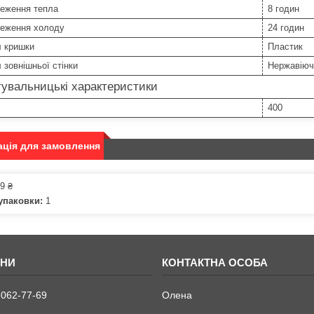
реження тепла
8 годин
реження холоду
24 годин
л кришки
Пластик
 зовнішньої стінки
Нержавіюч
увальницькі характеристики
400
ція для замовлення
9 ₴
упаковки:
1
 062-77-69
Олена