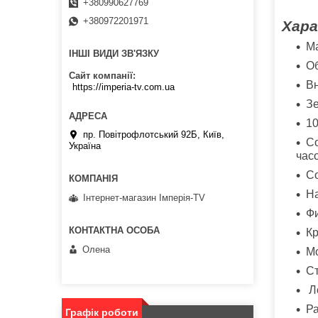
+380990627769
+380972201971
Хара
Ма
ІНШІ ВИДИ ЗВ'ЯЗКУ
Об
Сайт компанії
Вн
https://imperia-tv.com.ua
З
10
пр. Повітрофлотський 92Б, Київ,
Со
Україна
час
Со
На
Інтернет-магазин Імперія-TV
Ф
Кр
Олена
М
С
Л
Ра
Графік роботи