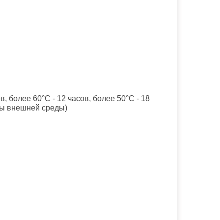
ов, более 60°
C
- 12 часов, более 50°
C
- 18
ры внешней среды)