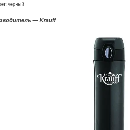
ет: черный
зводитель ―
Krauff