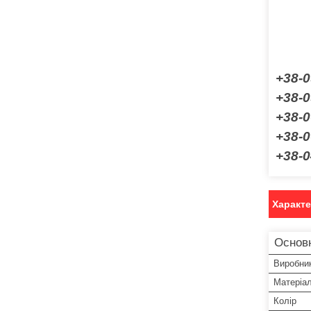
+38-0
+38-0
+38-
+38-0
+38-0
Характ
Основ
Виробни
Матеріа
Колір