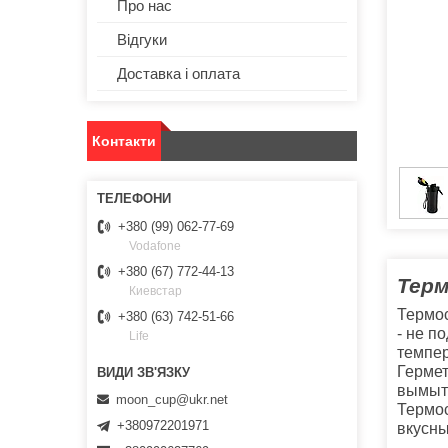
Про нас
Відгуки
Доставка і оплата
Контакти
+380 (99) 062-77-69
Vodafone
+380 (67) 772-44-13
Терм
Киевстар
Термос
+380 (63) 742-51-66
- не п
Life
темпер
Гермет
вымыть
moon_cup@ukr.net
Термос
+380972201971
вкусны