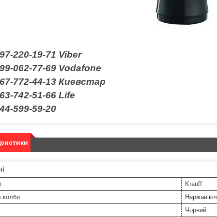
97-220-19-71
Viber
99-062-77-69 Vodafone
067-772-44-13 Киевстар
63-742-51-66 Life
44-599-59-20
еристики
ні
к
Krauff
л колби
Нержавіюч
Чорний