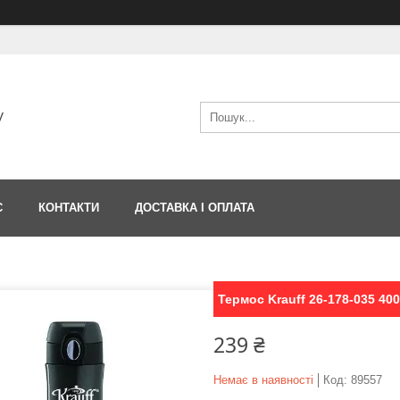
V
С
КОНТАКТИ
ДОСТАВКА І ОПЛАТА
Термос Krauff 26-178-035 40
239 ₴
Немає в наявності
Код:
89557