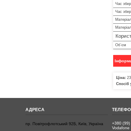
Час збе
Час збе
Матеріа
Матеріал
Корист
Об`єм
Інформа
Ціна:
23
Спосіб 
+380 (99)
пр. Повітрофлотський 92Б, Київ, Україна
Vodafone