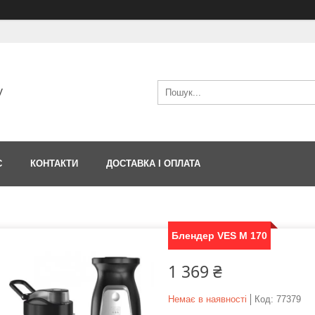
V
С
КОНТАКТИ
ДОСТАВКА І ОПЛАТА
Блендер VES M 170
1 369 ₴
Немає в наявності
Код:
77379