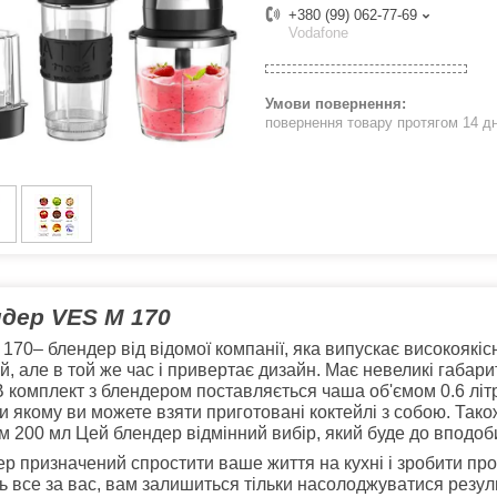
+380 (99) 062-77-69
Vodafone
повернення товару протягом 14 д
дер VES M 170
170– блендер від відомої компанії, яка випускає високоякіс
й, але в той же час і привертає дизайн. Має невеликі габар
 В комплект з блендером поставляється чаша об'ємом 0.6 лі
и якому ви можете взяти приготовані коктейлі з собою. Так
м 200 мл Цей блендер відмінний вибір, який буде до вподоби
р призначений спростити ваше життя на кухні і зробити про
ь все за вас, вам залишиться тільки насолоджуватися резул