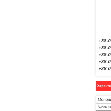
+38-0
+38-0
+38-0
+38-0
+38-0
Характ
Основ
Виробни