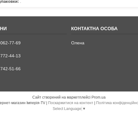
упаковки:
.
 062-77-69
Олена
 772-44-13
 742-51-66
Сайт створений на маркетплейсі
Prom.ua
Інтернет-магазин Імперія-TV |
Поскаржитися на контент
|
Політика конфіденційно
Select Language
▼