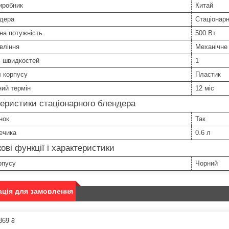
иробник
Китай
ндера
Стаціонар
на потужність
500 Вт
вління
Механічне
ь швидкостей
1
 корпусу
Пластик
ний термін
12 міс
еристики стаціонарного блендера
нок
Так
ечика
0.6 л
ові функції і характеристики
рпусу
Чорний
ція для замовлення
369 ₴