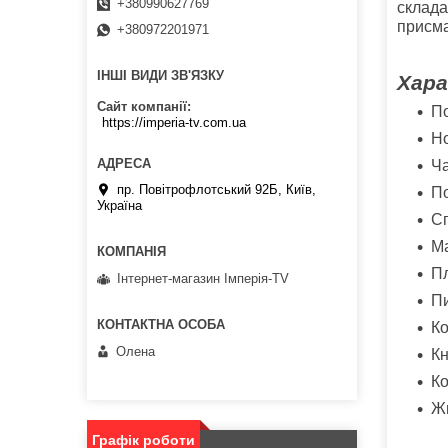
+380990627769
склада
присма
+380972201971
ІНШІ ВИДИ ЗВ'ЯЗКУ
Хара
Сайт компанії
По
https://imperia-tv.com.ua
Но
Ча
пр. Повітрофлотський 92Б, Київ,
По
Україна
Сп
Ма
Пл
Інтернет-магазин Імперія-TV
Пи
Ко
Олена
Кн
Ко
Жи
Графік роботи