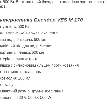
є 500 Вт. Виготовлений блендер з екологічно чистого пласти
ків.
ктеристики Блендер VES M 170
тужність: 500 Вт
жі з японської нержавіючої сталі
ша подрібнювача: 600 мл
двійний ніж для подрібнення
ортивна пляшка: 600 мл
теріал пляшки: тритан
яшка з силіконовим кільцем проти ковзання
тна кришка з клапаном
фемолка: 200 мл
опка пульс
мпактний розмір, зручне зберігання
влення: 230 V, 50 Hz, 500 W