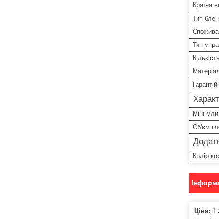
Країна в
Тип бле
Спожива
Тип упра
Кількіст
Матеріал
Гарантій
Характ
Міні-мли
Об'єм гл
Додатк
Колір ко
Інформа
Ціна:
1 