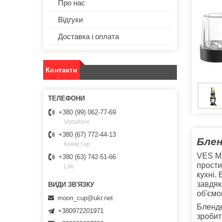
Про нас
Відгуки
Доставка і оплата
Контакти
+380 (99) 062-77-69
Vodafone
+380 (67) 772-44-13
Блен
Киевстар
VES M 
+380 (63) 742-51-66
прости
Life
кухні.
завдяк
об'ємо
moon_cup@ukr.net
Бленде
+380972201971
зробит