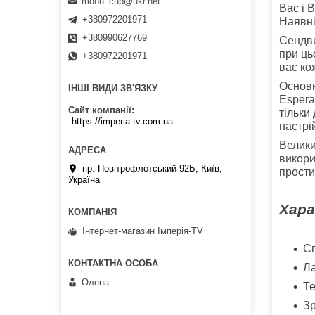
moon_cup@ukr.net
Вас і 
+380972201971
Наявні
+380990627769
Сендв
при ць
+380972201971
вас ко
Основн
ІНШІ ВИДИ ЗВ'ЯЗКУ
Esper
Сайт компанії
тільки
https://imperia-tv.com.ua
настрі
Велики
викори
пр. Повітрофлотський 92Б, Київ,
прости
Україна
Хара
Інтернет-магазин Імперія-TV
Сп
Ла
Олена
Те
Зр