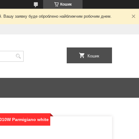
Кошик
ний. Вашу заявку буде оброблено найближчим робочим днем.
Кошик
010W Parmigiano white