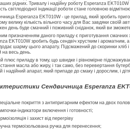
Ваших рідних. Тривалу і надійну роботу
Esperanza EKT010W
сть світлодіодної індикації роботи стане головною відмітн
ичница
Esperanza EKT010W
- це прилад, який зробить приг
ому велику кількість вільного часу для Вас завдяки своїй а
жен день буде смачний і поживний сніданок, який ви зможете
им призначенням даного приладу є приготування смачних хр
anza EKT010W
зробить будь сендвіч хрустким і ароматним, 
 додає шарму цього апарату. Підсмажений до скоринки хліб 
й на весь день.
й плюс приладу в тому, що швидке і рівномірне підсмажуван
стання масла або жиру, і так само, без перевертання буте
й і надійний апарат, який припаде до смаку і дорослим, і діт
ктеристики Сендвичница Esperanza EK
еціальне покриття з антипригарним ефектом на двох полов
мпочки-індикатори включення і готовності;
рмоізоляція і захист від перегріву
учна термоізольована ручка для перенесення;