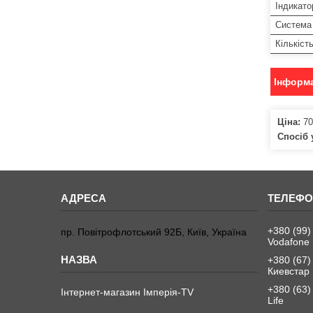
Індикато
Система
Кількіст
Інформа
Ціна:
70
Спосіб 
+380 (99)
пр. Повітрофлотський 92Б, Київ, Україна
Vodafone
+380 (67)
Киевстар
+380 (63)
Інтернет-магазин Імперія-TV
Life