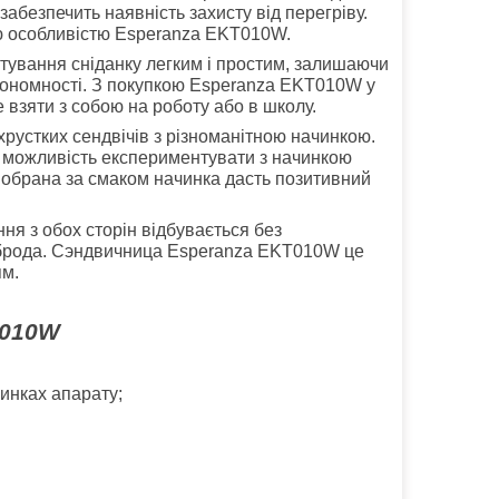
забезпечить наявність захисту від перегріву.
ою особливістю
Esperanza EKT010W
.
отування сніданку легким і простим, залишаючи
втономності. З покупкою
Esperanza EKT010W
у
 взяти з собою на роботу або в школу.
устких сендвічів з різноманітною начинкою.
а можливість експериментувати з начинкою
і обрана за смаком начинка дасть позитивний
ня з обох сторін відбувається без
рброда. Сэндвичница
Esperanza EKT010W
це
ям.
T010W
инках апарату;