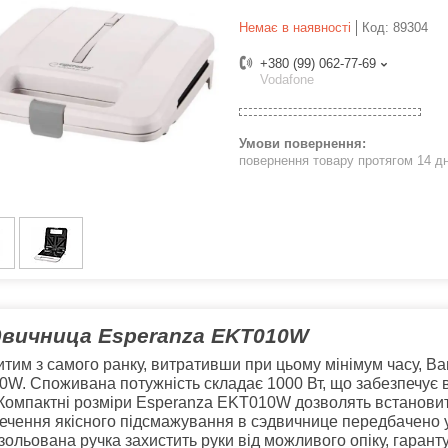
Немає в наявності
Код:
89304
+380 (99) 062-77-69
Vodafone
повернення товару протягом 14 д
вичница Esperanza EKT010W
итим з самого ранку, витративши при цьому мінімум часу, 
W. Споживана потужність складає 1000 Вт, що забезпечує в
 Компактні розміри
Esperanza EKT010W
дозволять встановити
ечення якісного підсмажування в сэдвичнице передбачено 
зольована ручка захистить руки від можливого опіку, гаран