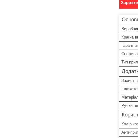
Характ
Основ
Виробни
Країна в
Гарантій
Спожива
Тип при
Додатк
Захист в
Індикато
Матеріал
Ручки, щ
Корист
Колір ко
Антипри