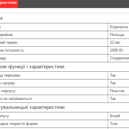
еристики
ні
к
Esperanza
иробник
Польща
ний термін
12 міс
на потужність
1000 Вт
ладу
Сендвични
ові функції і характеристики
ід перегріву
Так
р нагріву
Так
 корпусу
Пластик
о не нагріваються
Так
увальницькі характеристики
рпусу
Білий
гарне покриття форми
True