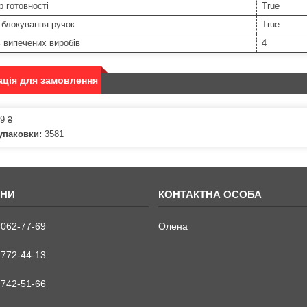
р готовності
True
 блокування ручок
True
ь випечених виробів
4
ція для замовлення
9 ₴
упаковки:
3581
 062-77-69
Олена
 772-44-13
 742-51-66