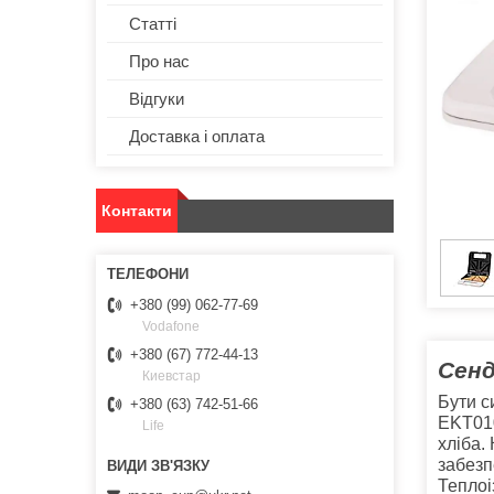
Статті
Про нас
Відгуки
Доставка і оплата
Контакти
+380 (99) 062-77-69
Vodafone
+380 (67) 772-44-13
Сенд
Киевстар
Бути с
+380 (63) 742-51-66
EKT010
Life
хліба.
забезп
Теплоі