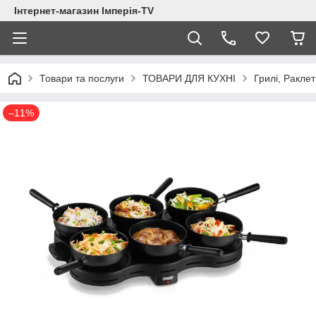
Інтернет-магазин Імперія-TV
Товари та послуги
ТОВАРИ ДЛЯ КУХНІ
Грилі, Ракле
–11%