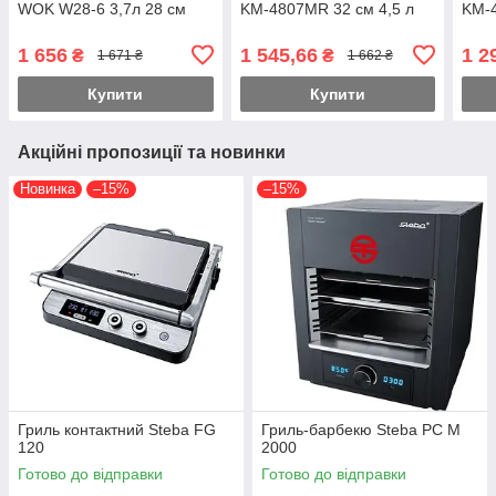
WOK W28-6 3,7л 28 см
KM-4807MR 32 см 4,5 л
KM-4
1 656
1 545,66
1 2
₴
₴
1 671 ₴
1 662 ₴
Купити
Купити
Акційні пропозиції та новинки
Новинка
–15%
–15%
Гриль контактний Steba FG
Гриль-барбекю Steba PC M
120
2000
Готово до відправки
Готово до відправки