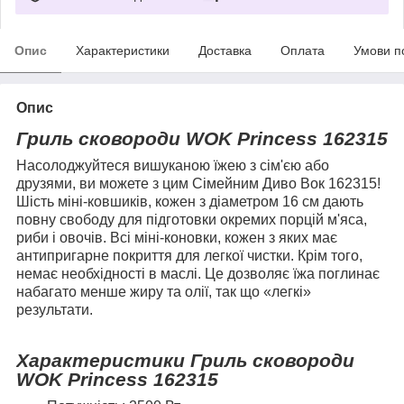
Опис
Характеристики
Доставка
Оплата
Умови п
Опис
Гриль сковороди WOK Princess 162315
Насолоджуйтеся вишуканою їжею з сім'єю або
друзями, ви можете з цим Сімейним Диво Вок 162315!
Шість міні-ковшиків, кожен з діаметром 16 см дають
повну свободу для підготовки окремих порцій м'яса,
риби і овочів. Всі міні-коновки, кожен з яких має
антипригарне покриття для легкої чистки. Крім того,
немає необхідності в маслі. Це дозволяє їжа поглинає
набагато менше жиру та олії, так що «легкі»
результати.
Характеристики Гриль сковороди
WOK Princess 162315