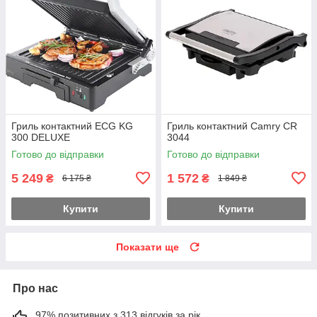
Гриль контактний ECG KG
Гриль контактний Camry CR
300 DELUXE
3044
Готово до відправки
Готово до відправки
5 249
1 572
₴
₴
6 175 ₴
1 849 ₴
Купити
Купити
Показати ще
Про нас
97% позитивних з 313 відгуків за рік