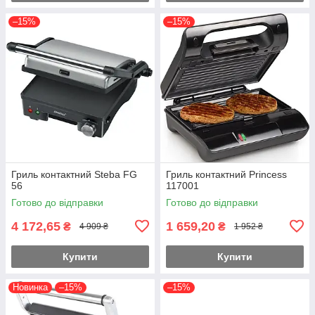
–15%
–15%
Гриль контактний Steba FG
Гриль контактний Princess
56
117001
Готово до відправки
Готово до відправки
4 172,65
1 659,20
₴
₴
4 909 ₴
1 952 ₴
Купити
Купити
Новинка
–15%
–15%