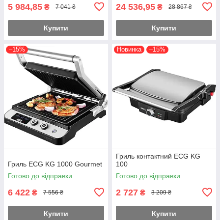
5 984,85
24 536,95
₴
₴
7 041 ₴
28 867 ₴
Купити
Купити
–15%
Новинка
–15%
Гриль контактний ECG KG
Гриль ECG KG 1000 Gourmet
100
Готово до відправки
Готово до відправки
6 422
2 727
₴
₴
7 556 ₴
3 209 ₴
Купити
Купити