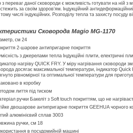
 з переваг даної сковороди є можливість готувати на ній з м
стежить за своїм здоров'ям. Індукційний антидеформаційни
в тому числі індукційних. Розподілу тепла та захисту посуду
ктеристики Сковорода
Magio MG-1170
аметр, см
24
окриття
2-шарове антипригарне покриття
місність з джерелами тепла
Індукційні плити, електричні пл
дикатор нагріву QUICK FRY. У міру нагрівання сковороди змі
ворода досягає максимальної температури, індикатор Quick 
ягнуто рівномірної та оптимальної температури для приготу
аковано в коробку
тодом лиття під тиском
теріал ручки
Бакеліт з Soft touch покриттям, що не нагріває
ійке двошарове антипригарне покриття GEEHUA чорного ко
тий алюмінієвий сплав 3003
вжина ручки, см
18
користання в посудомийній машині