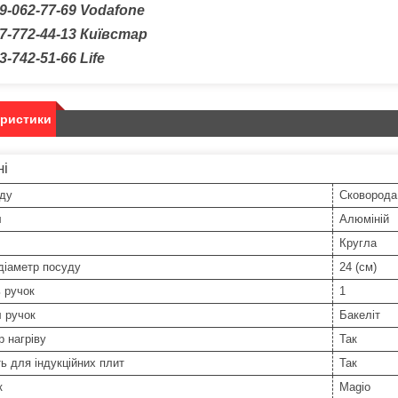
9-062-77-69
Vodafone
7-772-44-13 Київстар
3-742-51-66
Life
еристики
ні
уду
Сковорода
л
Алюміній
Кругла
діаметр посуду
24 (см)
ь ручок
1
 ручок
Бакеліт
р нагріву
Так
ь для індукційних плит
Так
к
Magio