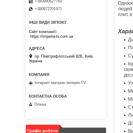
+380990627769
Однією
людей 
+380972201971
плит, 
ІНШІ ВИДИ ЗВ'ЯЗКУ
Хара
Сайт компанії
https://imperia-tv.com.ua
Ді
П
Су
пр. Повітрофлотський 92Б, Київ,
Україна
Ін
ско
дос
Уп
Інтернет-магазин Імперія-TV
Ме
Ма
Олена
Ст
Ли
До
Графік роботи
Ви