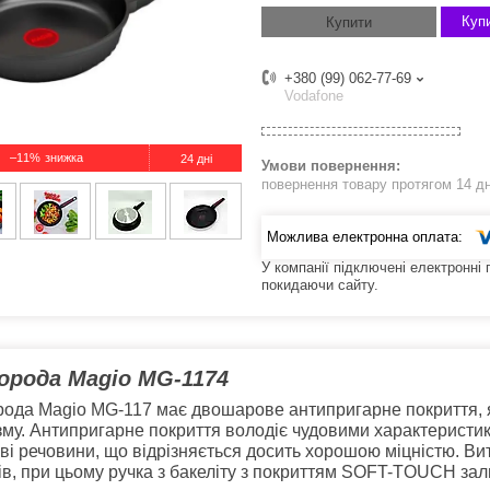
Купи
Купити
+380 (99) 062-77-69
Vodafone
–11%
24 дні
повернення товару протягом 14 д
У компанії підключені електронні
покидаючи сайту.
орода
Magio MG-1174
ода Magio MG-117 має двошарове антипригарне покриття, 
зму. Антипригарне покриття володіє чудовими характеристика
ві речовини, що відрізняється досить хорошою міцністю. В
ів, при цьому ручка з бакеліту з покриттям SOFT-TOUCH за