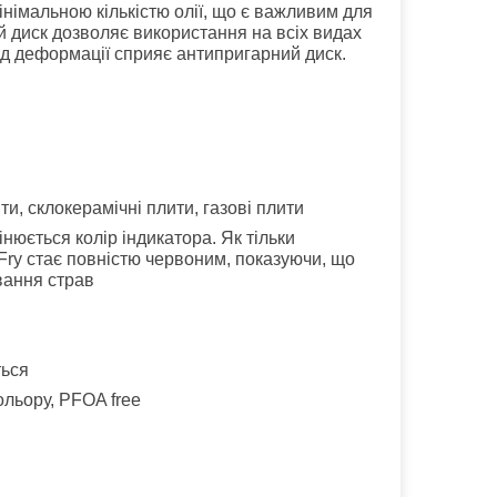
інімальною кількістю олії, що є важливим для
й диск дозволяє використання на всіх видах
 від деформації сприяє антипригарний диск.
ити, склокерамічні плити, газові плити
нюється колір індикатора. Як тільки
Fry стає повністю червоним, показуючи, що
вання страв
ться
льору, PFOA free