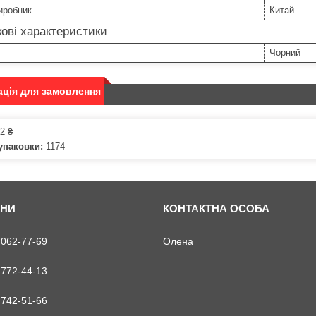
иробник
Китай
ові характеристики
Чорний
ція для замовлення
2 ₴
упаковки:
1174
 062-77-69
Олена
 772-44-13
 742-51-66