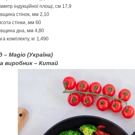
аметр індукційної площі, см
17,9
вщина стінок, мм
2,10
сота стінки, мм
60
овщина дна, мм
4,80
га комплекту, кг
1,490
д –
Magio
(Україна)
на виробник – Китай