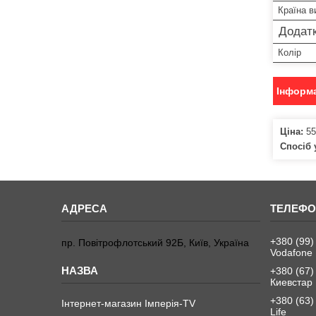
Країна в
Додатк
Колір
Інформа
Ціна:
55
Спосіб 
+380 (99)
пр. Повітрофлотський 92Б, Київ, Україна
Vodafone
+380 (67)
Киевстар
+380 (63)
Інтернет-магазин Імперія-TV
Life