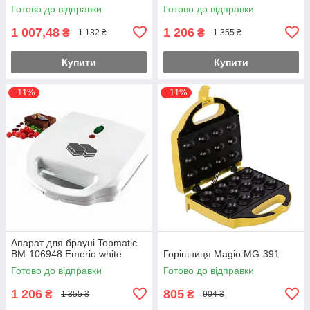
Готово до відправки
Готово до відправки
1 007,48
1 206
₴
₴
1 132 ₴
1 355 ₴
Купити
Купити
–11%
–11%
Апарат для брауні Topmatic
BM-106948 Emerio white
Горішниця Magio MG-391
Готово до відправки
Готово до відправки
1 206
805
₴
₴
1 355 ₴
904 ₴