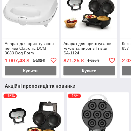
Апарат для приготування
Апарат для приготування
Кекс
печива Clatronic DCM
кексів та пирогів Tristar
837
3683 Dog Form
SA-1124
1 007,48
871,25
2 0
₴
₴
1 132 ₴
1 025 ₴
Купити
Купити
Акційні пропозиції та новинки
–15%
–15%