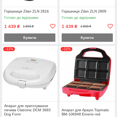
Горішниця Zilan ZLN 2816
Горішниця Zilan ZLN 2809
Готово до відправки
Готово до відправки
1 439
1 439
₴
₴
1 693 ₴
1 693 ₴
Купити
Купити
–11%
–11%
Апарат для приготування
печива Clatronic DCM 3683
Апарат для брауні Topmatic
Dog Form
BM-106948 Emerio red