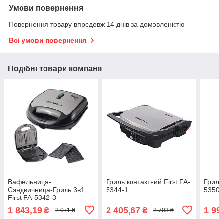
Умови повернення
Повернення товару впродовж 14 днів за домовленістю
Всі умови повернення
Подібні товари компанії
Вафельниця-
Гриль контактний First FA-
Грил
Сэндвичница-Гриль 3в1
5344-1
5350
First FA-5342-3
1 843,19
2 405,67
1 9
₴
₴
2 071 ₴
2 703 ₴