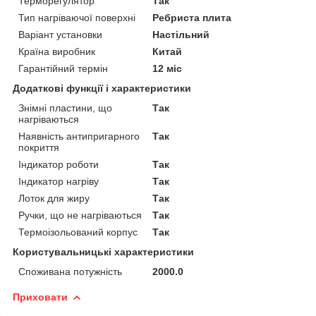
Терморегулятор
Так
Тип нагріваючої поверхні
Ребриста плита
Варіант установки
Настільний
Країна виробник
Китай
Гарантійний термін
12 міс
Додаткові функції і характеристики
Знімні пластини, що
Так
нагріваються
Наявність антипригарного
Так
покриття
Індикатор роботи
Так
Індикатор нагріву
Так
Лоток для жиру
Так
Ручки, що не нагріваються
Так
Термоізольований корпус
Так
Користувальницькі характеристики
Споживана потужність
2000.0
Приховати