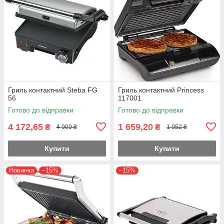
Гриль контактний Steba FG
Гриль контактний Princess
56
117001
Готово до відправки
Готово до відправки
4 172,65
1 659,20
₴
₴
4 909 ₴
1 952 ₴
Купити
Купити
Новинка
–15%
–15%