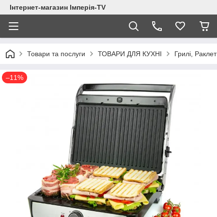
Інтернет-магазин Імперія-TV
Товари та послуги
ТОВАРИ ДЛЯ КУХНІ
Грилі, Ракле
–11%