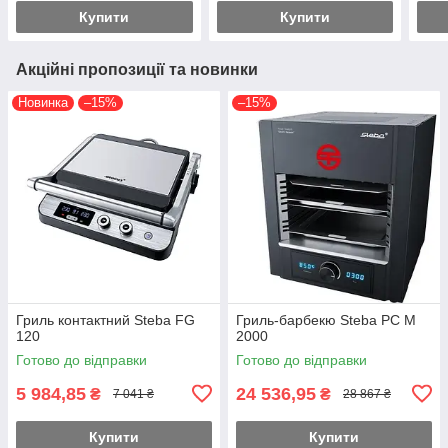
Купити
Купити
Акційні пропозиції та новинки
Новинка
–15%
–15%
Гриль контактний Steba FG
Гриль-барбекю Steba PC M
120
2000
Готово до відправки
Готово до відправки
5 984,85
24 536,95
₴
₴
7 041 ₴
28 867 ₴
Купити
Купити