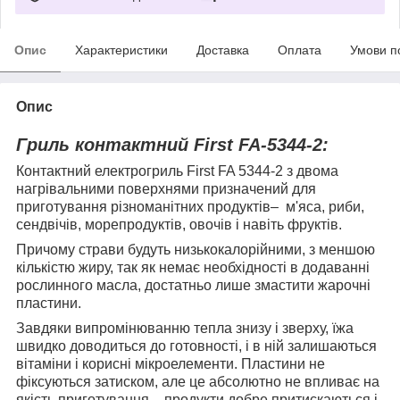
Опис
Характеристики
Доставка
Оплата
Умови п
Опис
Гриль контактний First FA-5344-2:
Контактний електрогриль First FA 5344-2 з двома
нагрівальними поверхнями призначений для
приготування різноманітних продуктів–
м'яса, риби,
сендвічів, морепродуктів, овочів і навіть фруктів.
Причому страви будуть низькокалорійними, з меншою
кількістю жиру, так як немає необхідності в додаванні
рослинного масла, достатньо лише змастити жарочні
пластини.
Завдяки випромінюванню тепла знизу і зверху, їжа
швидко доводиться до готовності, і в ній залишаються
вітаміни і корисні мікроелементи. Пластини не
фіксуються затиском, але це абсолютно не впливає на
якість приготування – продукти добре притискаються і