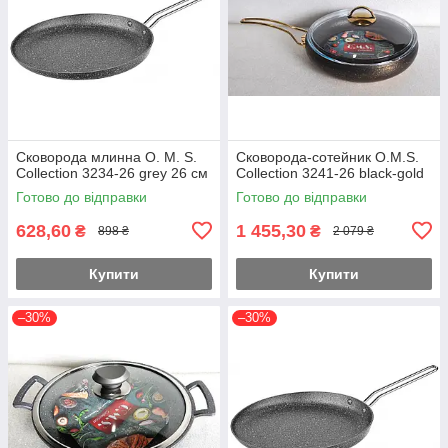
Сковорода млинна O. M. S.
Сковорода-сотейник O.M.S.
Collection 3234-26 grey 26 см
Collection 3241-26 black-gold
Готово до відправки
Готово до відправки
628,60
1 455,30
₴
₴
898 ₴
2 079 ₴
Купити
Купити
–30%
–30%