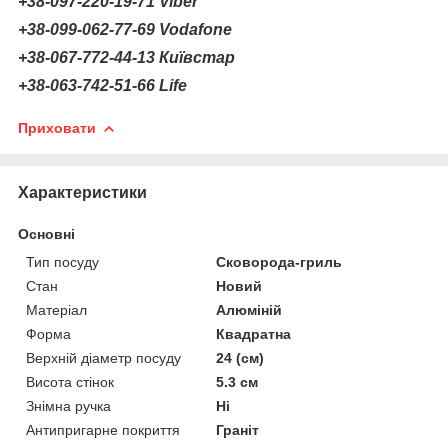
+38-097-220-19-71
Viber
+38-099-062-77-69 Vodafone
+38-067-772-44-13 Київстар
+38-063-742-51-66
Life
Приховати
Характеристики
Основні
Тип посуду
Сковорода-гриль
Стан
Новий
Матеріал
Алюміній
Форма
Квадратна
Верхній діаметр посуду
24 (см)
Висота стінок
5.3 см
Знімна ручка
Ні
Антипригарне покриття
Граніт