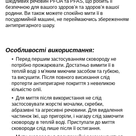
шкідливих речовин PFOA та PFAS, що робить її
безпечною для вашого здоров'я та здоров'я вашої
родини. Ви також можете спокійно мити її в
посудомийній машині, не переймаючись збереженням
антипригарного шару.
Особливості використання:
Перед першим застосуванням сковороду не
потрібно прожарювати. Достатньо вимити її в
теплій воді з м'яким миючим засобом та губкою,
та висушити. Після повного висихання слід
протерти антипригарне покриття з невеликою
кількістю олії.
Для миття після використання не слід
застосовувати жорсткі мочалки, скребки,
абразивні та агресивні речовини. Для видалення
частинок їжі, що пригоріли, і нагару слід замочити
сковороду в теплій воді. Приступати до миття
сковороди слід лише після її остигання.