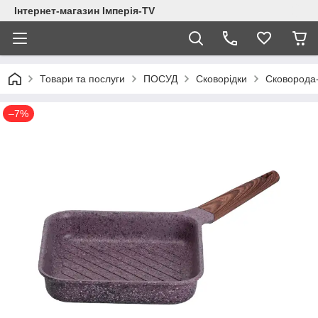
Інтернет-магазин Імперія-TV
Товари та послуги
ПОСУД
Сковорідки
Сковорода
–7%