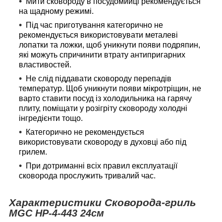
Мити сковороду в посудомийці рекомендується
на щадному режимі.
Під час приготування категорично не
рекомендується використовувати металеві
лопатки та ложки, щоб уникнути появи подряпин,
які можуть спричинити втрату антипригарних
властивостей.
Не слід піддавати сковороду перепадів
температур. Щоб уникнути появи мікротріщин, не
варто ставити посуд із холодильника на гарячу
плиту, поміщати у розігріту сковороду холодні
інгредієнти тощо.
Категорично не рекомендується
використовувати сковороду в духовці або під
грилем.
При дотриманні всіх правил експлуатації
сковорода прослужить тривалий час.
Характеристики
Сковорода-гриль
MGC
HP-4-443
24см