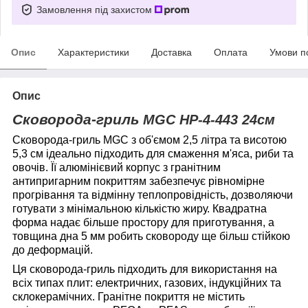
Замовлення під захистом
Опис
Характеристики
Доставка
Оплата
Умови п
Опис
Сковорода-гриль
MGC
HP-4-443
24см
Сковорода-гриль MGC з об'ємом 2,5 літра та висотою
5,3 см ідеально підходить для смаження м'яса, риби та
овочів. Її алюмінієвий корпус з гранітним
антипригарним покриттям забезпечує рівномірне
прогрівання та відмінну теплопровідність, дозволяючи
готувати з мінімальною кількістю жиру. Квадратна
форма надає більше простору для приготування, а
товщина дна 5 мм робить сковороду ще більш стійкою
до деформацій.
Ця сковорода-гриль підходить для використання на
всіх типах плит: електричних, газових, індукційних та
склокерамічних. Гранітне покриття не містить