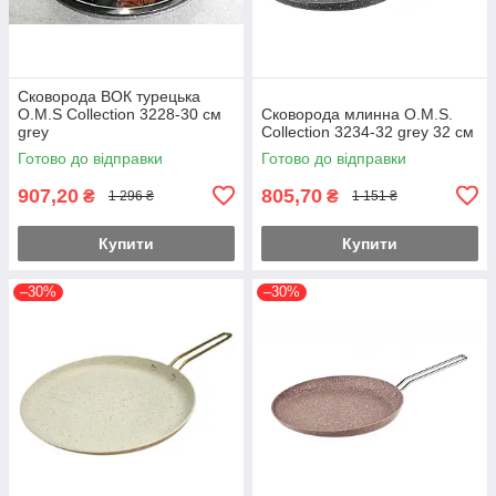
Сковорода ВОК турецька
O.M.S Collection 3228-30 см
Сковорода млинна O.M.S.
grey
Collection 3234-32 grey 32 см
Готово до відправки
Готово до відправки
907,20
805,70
₴
₴
1 296 ₴
1 151 ₴
Купити
Купити
–30%
–30%