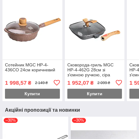
Сотейник MGC HP-4-
Сковорода-гриль MGC
Ско
436CO 24см коричневий
HP-4-462G 28см зі
HP-4
з'ємною ручкою, сіра
з'єм
1 998,57
1 952,07
1 5
₴
₴
2 149 ₴
2 099 ₴
Купити
Купити
Акційні пропозиції та новинки
–30%
–30%