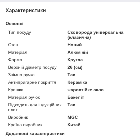
Характеристики
Основні
Тип посуду
Сковорода універсальна
(класична)
Стан
Новий
Матеріал
Алюміній
Форма
Кругла
Верхній діаметр посуду
26 (см)
Знімна ручка
Так
Антипригарне покриття
Кераміка
Кришка
жаростійке скло
Матеріал ручок
Бакеліт
Підходить для індукційних
Так
плит
Виробник
MGC
Країна виробник
Китай
Додаткові характеристики