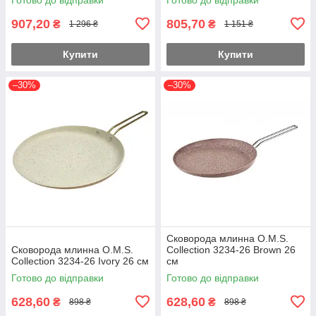
907,20
805,70
₴
₴
1 296 ₴
1 151 ₴
Купити
Купити
–30%
–30%
Сковорода млинна O.M.S.
Сковорода млинна O.M.S.
Collection 3234-26 Brown 26
Collection 3234-26 Ivory 26 см
см
Готово до відправки
Готово до відправки
628,60
628,60
₴
₴
898 ₴
898 ₴