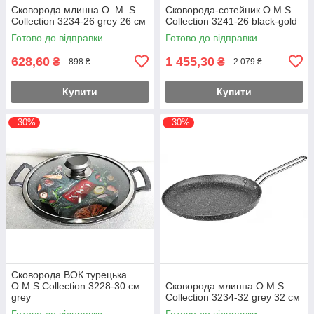
Сковорода млинна O. M. S.
Сковорода-сотейник O.M.S.
Collection 3234-26 grey 26 см
Collection 3241-26 black-gold
Готово до відправки
Готово до відправки
628,60
1 455,30
₴
₴
898 ₴
2 079 ₴
Купити
Купити
–30%
–30%
Сковорода ВОК турецька
O.M.S Collection 3228-30 см
Сковорода млинна O.M.S.
grey
Collection 3234-32 grey 32 см
Готово до відправки
Готово до відправки