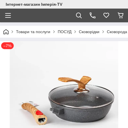
Інтернет-магазин Імперія-TV
Товари та послуги
ПОСУД
Сковорідки
Сковорода 
–7%