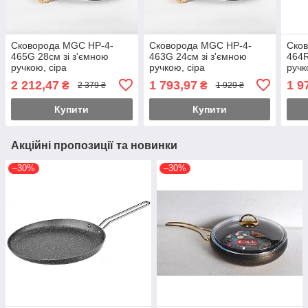
Сковорода MGC HP-4-
Сковорода MGC HP-4-
Ско
465G 28см зі з'ємною
463G 24см зі з'ємною
464R
ручкою, сіра
ручкою, сіра
ручк
2 212,47
1 793,97
1 9
₴
₴
2 379 ₴
1 929 ₴
Купити
Купити
Акційні пропозиції та новинки
–30%
–30%