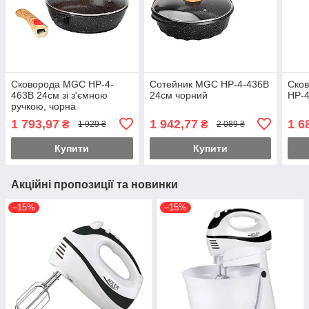
Сковорода MGC HP-4-
Сотейник MGC HP-4-436В
Ско
463В 24см зі з'ємною
24см чорний
HP-4
ручкою, чорна
1 793,97
1 942,77
1 6
₴
₴
1 929 ₴
2 089 ₴
Купити
Купити
Акційні пропозиції та новинки
–15%
–15%