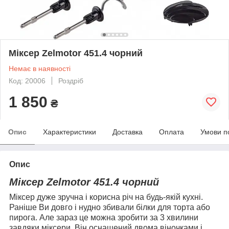
Міксер Zelmotor 451.4 чорний
Немає в наявності
Код: 20006
Роздріб
1 850
₴
Опис
Характеристики
Доставка
Оплата
Умови п
Опис
Міксер Zelmotor 451.4 чорний
Міксер дуже зручна і корисна річ на будь-якій кухні.
Раніше Ви довго і нудно збивали білки для торта або
пирога. Але зараз це можна зробити за 3 хвилини
завдяки міксери
.
Він оснащений двома віночками і