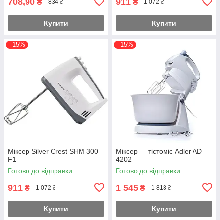
708,90
911
₴
₴
834 ₴
1 072 ₴
Купити
Купити
–15%
–15%
Міксер Silver Crest SHM 300
Міксер — тістоміс Adler AD
F1
4202
Готово до відправки
Готово до відправки
911
1 545
₴
₴
1 072 ₴
1 818 ₴
Купити
Купити