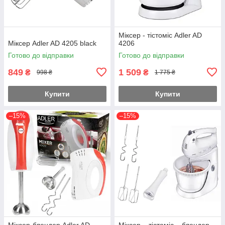
Міксер - тістоміс Adler AD
Міксер Adler AD 4205 black
4206
Готово до відправки
Готово до відправки
849
1 509
₴
₴
998 ₴
1 775 ₴
Купити
Купити
–15%
–15%
Міксер-блендер Adler AD
Міксер – тістоміс – блендер