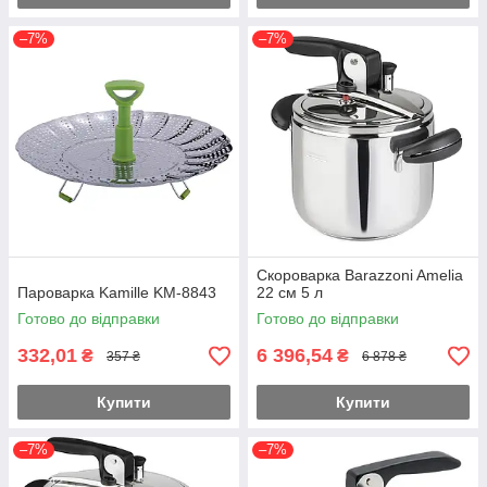
–7%
–7%
Скороварка Barazzoni Amelia
Пароварка Kamille KM-8843
22 см 5 л
Готово до відправки
Готово до відправки
332,01
6 396,54
₴
₴
357 ₴
6 878 ₴
Купити
Купити
–7%
–7%