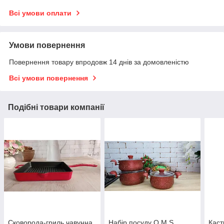
Всі умови оплати
Умови повернення
Повернення товару впродовж 14 днів за домовленістю
Всі умови повернення
Подібні товари компанії
Сковорода-гриль чавунна
Набір посуду O.M.S.
Каст