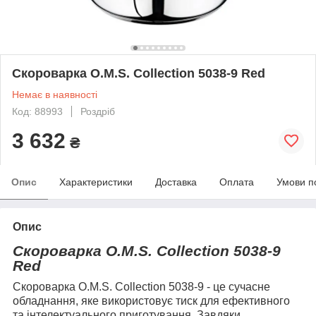
Скороварка O.M.S. Collection 5038-9 Red
Немає в наявності
Код: 88993
Роздріб
3 632
₴
Опис
Характеристики
Доставка
Оплата
Умови п
Опис
Скороварка
O.M.S. Collection 5038-9
Red
Скороварка O.M.S. Collection 5038-9
- це сучасне
обладнання, яке використовує тиск для ефективного
та інтелектуального приготування. Завдяки