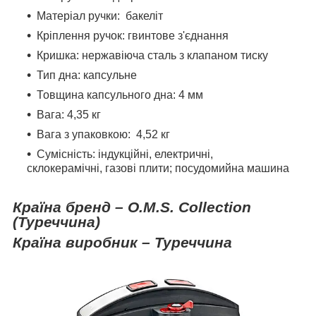
Матеріал ручки:
бакеліт
Кріплення ручок: гвинтове з'єднання
Кришка: нержавіюча сталь з клапаном тиску
Тип дна: капсульне
Товщина капсульного дна: 4 мм
Вага: 4,35 кг
Вага з упаковкою:
4,52 кг
Сумісність: індукційні, електричні,
склокерамічні, газові плити; посудомийна машина
Країна бренд –
O
.
M
.
S
.
Collection
(Туреччина)
Країна виробник – Туреччина