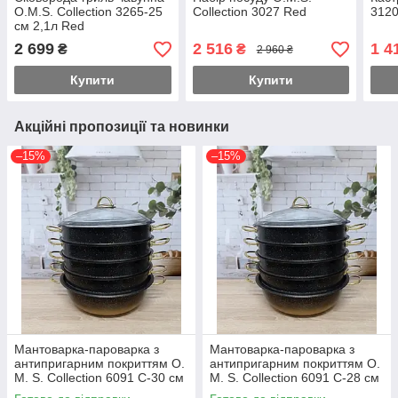
O.M.S. Collection 3265-25
Collection 3027 Red
3120
см 2,1л Red
2 699
2 516
1 4
₴
₴
2 960 ₴
Купити
Купити
Акційні пропозиції та новинки
–15%
–15%
Мантоварка-пароварка з
Мантоварка-пароварка з
антипригарним покриттям O.
антипригарним покриттям O.
M. S. Collection 6091 C-30 см
M. S. Collection 6091 C-28 см
6,4 л Black-Gold
5,8 л Black-Gold