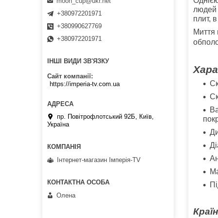
Однією
moon_cup@ukr.net
людей 
+380972201971
плит, 
+380990627769
Миття 
+380972201971
обполо
ІНШІ ВИДИ ЗВ'ЯЗКУ
Хара
Сайт компанії
Ск
https://imperia-tv.com.ua
Ск
Ва
пр. Повітрофлотський 92Б, Київ,
пок
Україна
Ди
Ді
Ан
Інтернет-магазин Імперія-TV
Ма
Пі
Олена
Країн