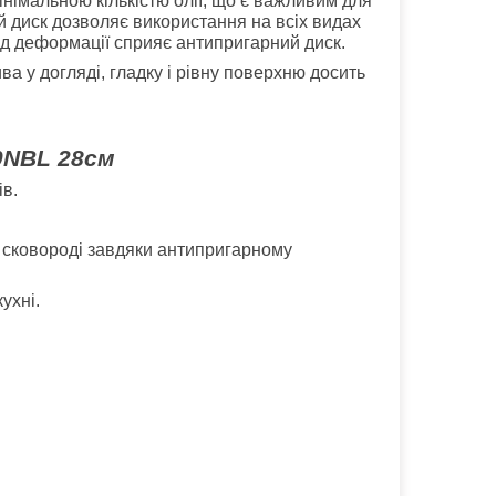
інімальною кількістю олії, що є важливим для
й диск дозволяє використання на всіх видах
 від деформації сприяє антипригарний диск.
а у догляді, гладку і рівну поверхню досить
0NBL 28см
ів.
о сковороді завдяки антипригарному
ухні.