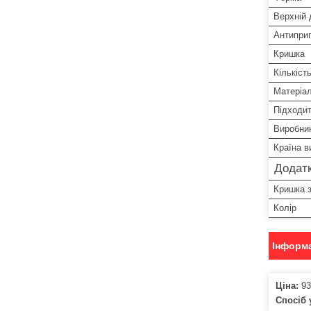
Верхній 
Антиприг
Кришка
Кількіст
Матеріал
Підходит
Виробни
Країна в
Додатк
Кришка з
Колір
Інформа
Ціна:
93
Спосіб 