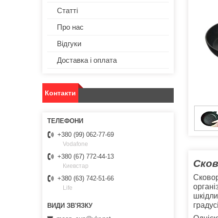
Статті
Про нас
Відгуки
Доставка і оплата
Контакти
+380 (99) 062-77-69
Vodafone
+380 (67) 772-44-13
Сков
Киевстар
Сковор
+380 (63) 742-51-66
органі
Life
шкідли
градус