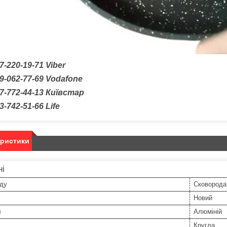
7-220-19-71
Viber
9-062-77-69
Vodafone
7-772-44-13 Київстар
3-742-51-66
Life
еристики
ні
уду
Сковорода
Новий
л
Алюміній
Кругла