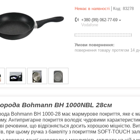
Немає в наявності
Код:
83278
+380 (99) 062-77-69
Vodafone
повернення товару протягом 14 д
орода Bohmann BH 1000NBL 28cм
ода Bohmann BH 1000-28 має мармурове покриття, яке є 
зму. Антипригарне покриття володіє чудовими характеристика
ві речовини, що відрізняється досить хорошою міцністю. В
ів, при цьому ручка з бакеліту з покриттям SOFT-TOUCH за