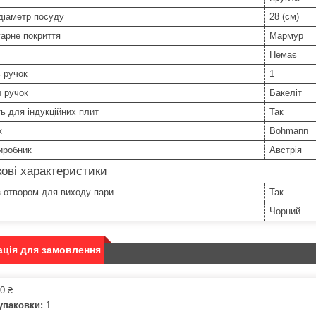
діаметр посуду
28 (см)
арне покриття
Мармур
Немає
ь ручок
1
 ручок
Бакеліт
ь для індукційних плит
Так
к
Bohmann
иробник
Австрія
ові характеристики
 отвором для виходу пари
Так
Чорний
ція для замовлення
0 ₴
упаковки:
1