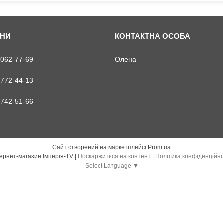
 062-77-69
Олена
 772-44-13
 742-51-66
Сайт створений на маркетплейсі
Prom.ua
Інтернет-магазин Імперія-TV |
Поскаржитися на контент
|
Політика конфіденційно
Select Language
▼