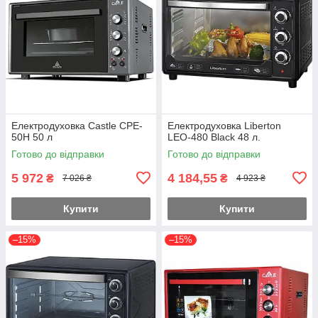
Електродуховка Castle CPE-
Електродуховка Liberton
50H 50 л
LEO-480 Black 48 л.
Готово до відправки
Готово до відправки
5 972
4 184,55
₴
₴
7 026 ₴
4 923 ₴
Купити
Купити
–15%
–15%