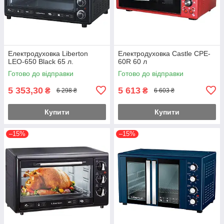
Електродуховка Liberton
Електродуховка Castle CPE-
LEO-650 Black 65 л.
60R 60 л
Готово до відправки
Готово до відправки
5 353,30
5 613
₴
₴
6 298 ₴
6 603 ₴
Купити
Купити
–15%
–15%