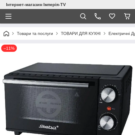
Інтернет-магазин Імперія-TV
Товари та послуги
ТОВАРИ ДЛЯ КУХНІ
Електричні Д
–11%