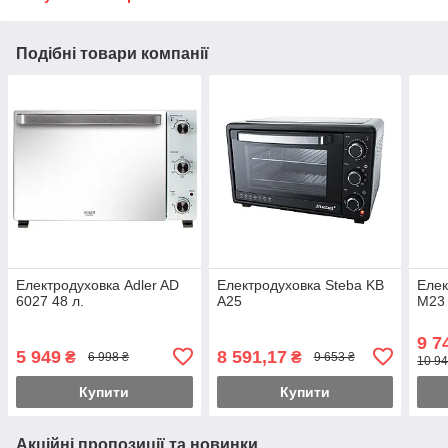
Подібні товари компанії
Електродуховка Adler AD
Електродуховка Steba KB
Елек
6027 48 л.
A25
M23
9 7
5 949
8 591,17
₴
₴
6 998 ₴
9 653 ₴
10 94
Купити
Купити
Акційні пропозиції та новинки