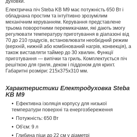
духовки.
Електрична піч Steba KB M9 має потужність 650 Вт і
обладнана простим та інтуїтивно зрозумілим
механічним керуванням. Керування представлене
трьома поворотними перемикачами, які дають змогу
регулювати температуру приготування в діапазоні від
70 до 210 градусів, встановлювати необхідний режим
(верхній, нижній або комбінований нагрів, конвекція), а
також виставляти таймер до 30 хвилин. Функції
приготування — випічки та гриль. Комплектується піч
решіткою для гриля, деком і піддоном для крихт.
Габаритні розміри: 215x375x310 мм.
Характеристики Електродуховка Steba
KB M9
Ефективна ізоляція корпусу для низької
температури поверхні та енергозбереження
Потужність: 650 Вт
Об'єм: 9 л
Глибина піци до 22 см у діаметрі