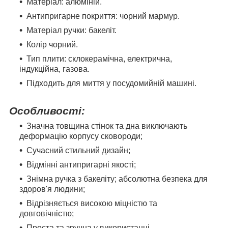
Матеріал: алюміній.
Антипригарне покриття: чорний мармур.
Матеріал ручки: бакеліт.
Колір чорний.
Тип плити: склокерамічна, електрична,
індукційна, газова.
Підходить для миття у посудомийній машині.
Особливості:
Значна товщина стінок та дна виключають
деформацію корпусу сковороди;
Сучасний стильний дизайн;
Відмінні антипригарні якості;
Знімна ручка з бакеліту; абсолютна безпека для
здоров'я людини;
Відрізняється високою міцністю та
довговічністю;
Проста та зручна у використанні.