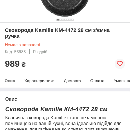
Сковорода Kamille KM-4472 28 см з'ємна
ручка
Немає в наявності
Код: 56983
Роздріб
989
₴
Опис
Характеристики
Доставка
Оплата
Умови п
Опис
Сковорода
Kamille
КМ-
4472
28 см
Класична сковорода Kamille стане незамінною
помічницею на вашій кухні, вона ідеально підійде для
смаження, для гасіння на всіх типах плит включаючи