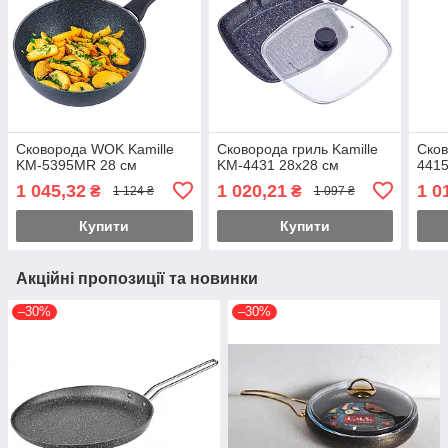
Сковорода WOK Kamille
Сковорода гриль Kamille
Сков
KM-5395MR 28 см
KM-4431 28х28 см
4415
1 045,32
1 020,21
1 0
₴
₴
1 124 ₴
1 097 ₴
Купити
Купити
Акційні пропозиції та новинки
–30%
–30%