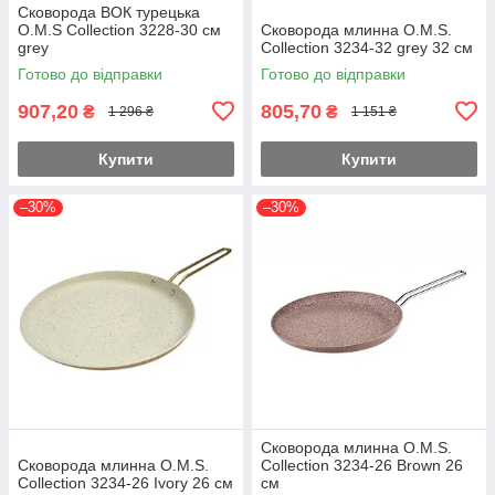
Сковорода ВОК турецька
O.M.S Collection 3228-30 см
Сковорода млинна O.M.S.
grey
Collection 3234-32 grey 32 см
Готово до відправки
Готово до відправки
907,20
805,70
₴
₴
1 296 ₴
1 151 ₴
Купити
Купити
–30%
–30%
Сковорода млинна O.M.S.
Сковорода млинна O.M.S.
Collection 3234-26 Brown 26
Collection 3234-26 Ivory 26 см
см