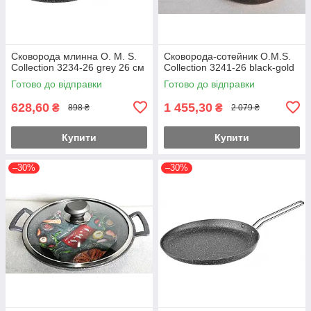
Сковорода млинна O. M. S.
Сковорода-сотейник O.M.S.
Collection 3234-26 grey 26 см
Collection 3241-26 black-gold
Готово до відправки
Готово до відправки
628,60
1 455,30
₴
₴
898 ₴
2 079 ₴
Купити
Купити
–30%
–30%