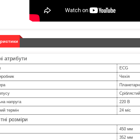
еристики
і атрибути
к
ECG
иробник
Чехія
ера
Планетарн
рпусу
Сріблясти
ьна напруга
220 В
ний термін
24 міс
тні розміри
450 мм
352 мм