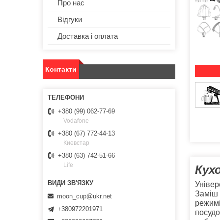
Про нас
Відгуки
Доставка і оплата
Контакти
+380 (99) 062-77-69
Vodafone
+380 (67) 772-44-13
Киевстар
+380 (63) 742-51-66
Life
Кух
Універ
Заміш 
moon_cup@ukr.net
режимі
+380972201971
посудо