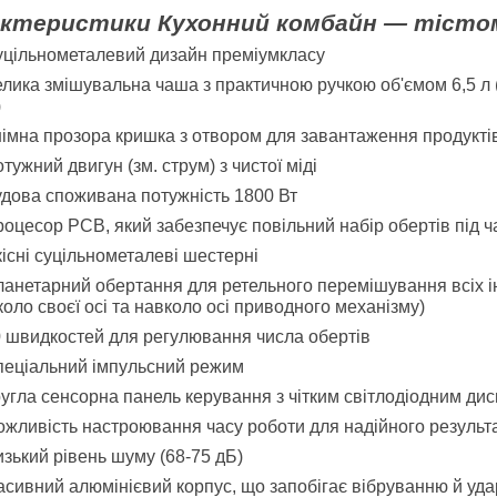
ктеристики Кухонний комбайн — тісто
цільнометалевий дизайн преміумкласу
лика змішувальна чаша з практичною ручкою об'ємом 6,5 л (
)
імна прозора кришка з отвором для завантаження продукті
тужний двигун (зм. струм) з чистої міді
дова споживана потужність 1800 Вт
оцесор PCB, який забезпечує повільний набір обертів під ча
існі суцільнометалеві шестерні
анетарний обертання для ретельного перемішування всіх і
оло своєї осі та навколо осі приводного механізму)
 швидкостей для регулювання числа обертів
еціальний імпульсний режим
угла сенсорна панель керування з чітким світлодіодним ди
жливість настроювання часу роботи для надійного результа
зький рівень шуму (68-75 дБ)
сивний алюмінієвий корпус, що запобігає вібруванню й уд