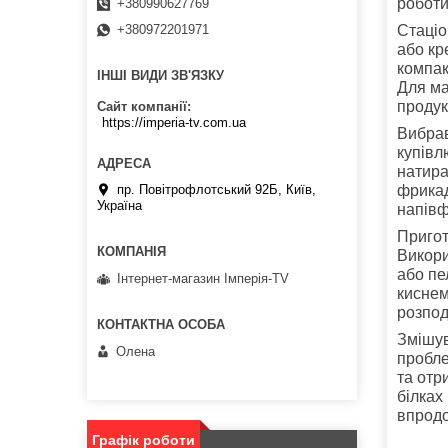
роботи
+380990627769
+380972201971
Стаціо
або кр
компак
ІНШІ ВИДИ ЗВ'ЯЗКУ
Для ма
продук
Сайт компанії
https://imperia-tv.com.ua
Вибрав
купівл
натира
фрикад
пр. Повітрофлотський 92Б, Київ,
Україна
напівф
Пригот
Викори
або пе
Інтернет-магазин Імперія-TV
киснем
розпод
Змішув
Олена
пробле
та отр
білках
впродо
Графік роботи