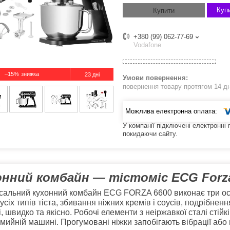
Купи
Купити
+380 (99) 062-77-69
Vodafone
–15%
23 дні
повернення товару протягом 14 д
У компанії підключені електронні
покидаючи сайту.
онний комбайн — тістоміс ECG Forz
сальний кухонний комбайн ECG FORZA 6600 виконає три осно
усіх типів тіста, збивання ніжних кремів і соусів, подрібне
, швидко та якісно. Робочі елементи з неіржавкої сталі стійкі
мийній машині. Прогумовані ніжки запобігають вібрації або