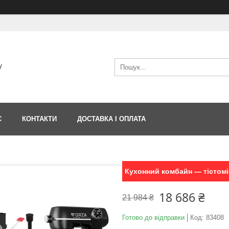
V
С
КОНТАКТИ
ДОСТАВКА І ОПЛАТА
Кухонний комбайн — тістомі
18 686 ₴
21 984 ₴
Готово до відправки
Код:
83408