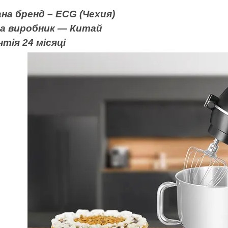
на бренд – ECG (
Чехия
)
на виробник — Китай
нтія
24
місяці