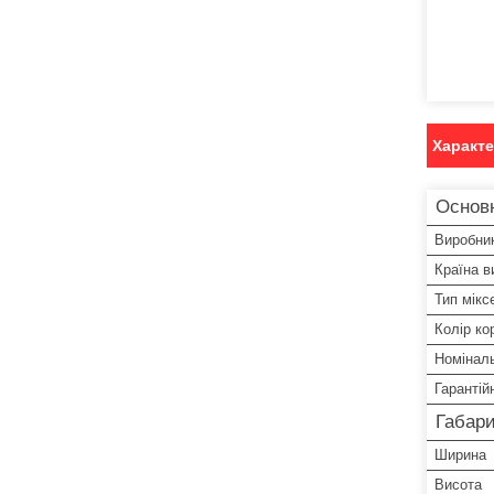
Характ
Основн
Виробни
Країна в
Тип мікс
Колір ко
Номінал
Гарантій
Габари
Ширина
Висота