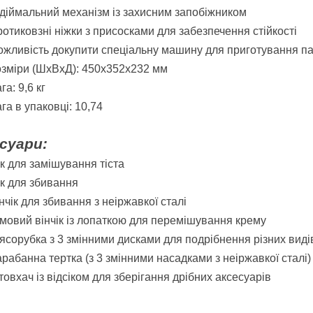
діймальний механізм із захисним запобіжником
отиковзні ніжки з присосками для забезпечення стійкості
жливість докупити спеціальну машину для приготування пас
зміри (ШхВхД): 450х352х232 мм
га: 9,6 кг
га в упаковці: 10,74
суари:
к для замішування тіста
к для збивання
нчік для збивання з неіржавкої сталі
мовий вінчік із лопаткою для перемішування крему
ясорубка з 3 змінними дисками для подрібнення різних виді
рабанна тертка (з 3 змінними насадками з неіржавкої сталі)
овхач із відсіком для зберігання дрібних аксесуарів