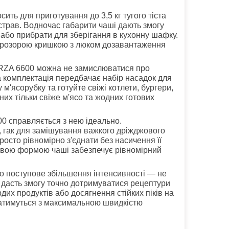
ить для приготування до 3,5 кг тугого тіста
ї страв. Водночас габарити чаші дають змогу
 або прибрати для зберігання в кухонну шафку.
 прозорою кришкою з люком дозавантаження
ORZA 6600 можна не замислюватися про
а комплектація передбачає набір насадок для
 м'ясорубку та готуйте свіжі котлети, бургери,
них тільки свіже м'ясо та жодних готових
0 справляється з нею ідеально.
в, гак для замішування важкого дріжджового
росто рівномірно з'єднати без насичення її
ливою формою чаші забезпечує рівномірний
бо поступове збільшення інтенсивності — не
дасть змогу точно дотримуватися рецептури
их продуктів або досягнення стійких піків на
татимуться з максимальною швидкістю