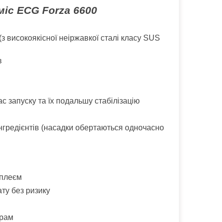
міс
ECG Forza 6600
з високоякісної неіржавкої сталі класу SUS
в
с запуску та їх подальшу стабілізацію
нгредієнтів (насадки обертаються одночасно
сплеєм
ту без ризику
арам