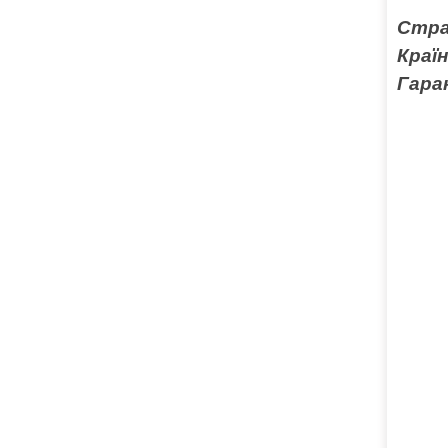
Стра
Краї
Гара