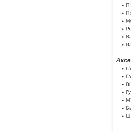
Пі
Пр
Мо
Ро
Ва
Ва
Аксе
Га
Га
Ві
Гу
М'
Ба
Шт