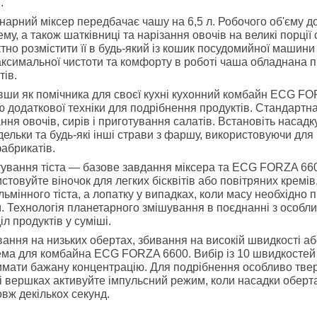
.
нарний міксер передбачає чашу на 6,5 л. Робочого об'єму дос
ему, а також шатківниці та нарізання овочів на великі порці
тно розмістити її в будь-який із кошик посудомийної машини
ксимальної чистоти та комфорту в роботі чаша обладнана
тів.
ши як помічника для своєї кухні кухонний комбайн ECG F
ю додаткової техніки для подрібнення продуктів. Стандартн
ння овочів, сирів і приготування салатів. Встановіть насадку
ельки та будь-які інші страви з фаршу, використовуючи для 
абрикатів.
ування тіста — базове завдання міксера та ECG FORZA 660
стовуйте віночок для легких бісквітів або повітряних кремі
льмінного тіста, а лопатку у випадках, коли масу необхідно п
. Технологія планетарного змішування в поєднанні з особ
іл продуктів у суміші.
ання на низьких обертах, збивання на високій швидкості а
ма для комбайна ECG FORZA 6600. Вибір із 10 швидкостей 
имати бажану концентрацію. Для подрібнення особливо тверд
 і вершках активуйте імпульсний режим, коли насадки обер
вж декількох секунд.