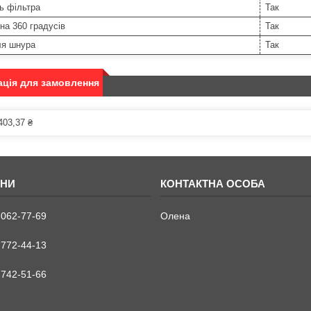
ь фільтра
Так
на 360 градусів
Так
ля шнура
Так
ція для замовлення
403,37 ₴
 062-77-69
Олена
 772-44-13
 742-51-66