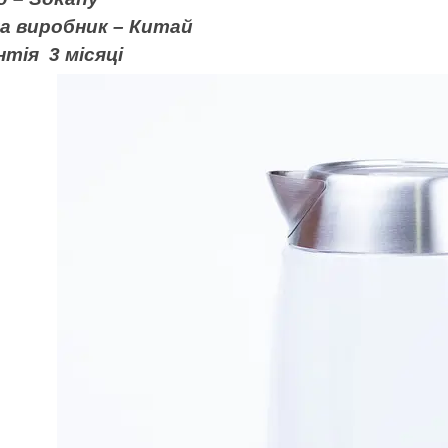
на виробник – Китай
нтія
3 місяці