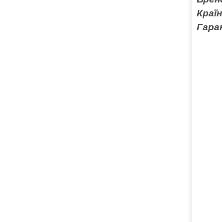
Краї
Гара