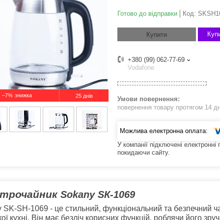
Готово до відправки
Код:
SKSH1
Купи
Купити
+380 (99) 062-77-69
Vodafone
–7%
25 днів
повернення товару протягом 14 д
У компанії підключені електронні
покидаючи сайту.
ктрочайник
Sokany SК-1069
 SK-SH-1069 - це стильний, функціональний та безпечний ч
кої кухні. Він має безліч корисних функцій, роблячи його зру