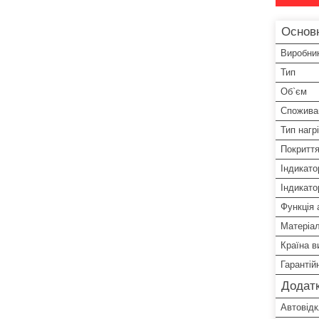
Основ
Виробни
Тип
Об`єм
Спожива
Тип нагр
Покриття
Індикато
Індикато
Функція 
Матеріал
Країна в
Гарантій
Додатк
Автовідк