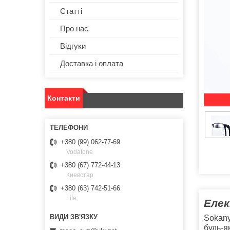
Статті
Про нас
Відгуки
Доставка і оплата
Контакти
+380 (99) 062-77-69
Vodafone
+380 (67) 772-44-13
Киевстар
+380 (63) 742-51-66
Life
Еле
Sokany
будь-я