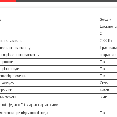
ні
к
Sokany
Електроча
2 л
на потужність
2000 Вт
івального елементу
Приховани
 нагрівального елементу
покриття з
р роботи
Так
р рівня води
Так
автовідключення
Так
 корпусу
Скло
иробник
Китай
ний термін
3 міс
ові функції і характеристики
лючення при відсутності води
Так