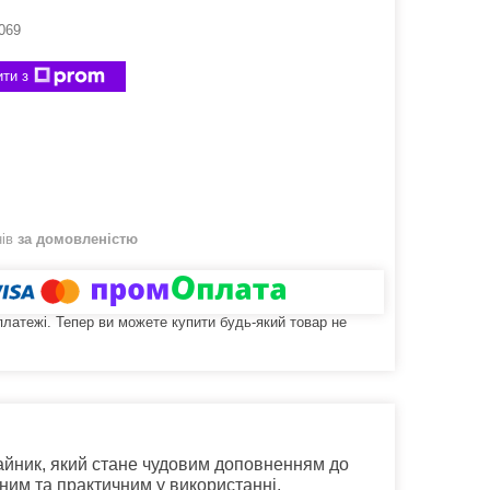
069
ти з
нів
за домовленістю
 платежі. Тепер ви можете купити будь-який товар не
айник, який стане чудовим доповненням до
чним та практичним у використанні.