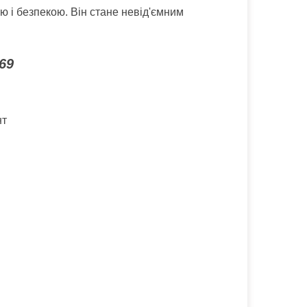
 і безпекою. Він стане невід'ємним
69
нт