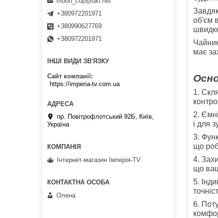
moon_cup@ukr.net
Завдяк
+380972201971
об'єм 
+380990627769
швидке
+380972201971
Чайник
має за
ІНШІ ВИДИ ЗВ'ЯЗКУ
Осно
Сайт компанії
https://imperia-tv.com.ua
1. Скл
контро
2. Ємн
пр. Повітрофлотський 92Б, Київ,
і для з
Україна
3. Фун
що роб
4. Зах
Інтернет-магазин Імперія-TV
що ваш
5. Інд
точніст
Олена
6. Пот
комфор