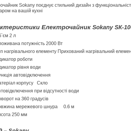
очайник Sokany поєднує стильний дизайн з функціональністю
аром на вашій кухні
актеристики Електрочайник
Sokany SК-10
б`єм
2 л
оживана потужність 2000 Вт
п нагрівального елементу Прихований нагрівальний елеме
дикатор роботи
дикатор рівня води
нкція автовідключення
теріал корпусу
Скло
товідключення при відсутності води
ворот на 360 градусів
овжина мережевого шнура
0.6 м
сота 250 мм
д –
Sokany