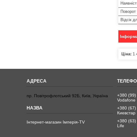
Наявніст
Поворот 
Відсік д
Інформа
Ціна:
1 
+380 (99)
пр. Повітрофлотський 92Б, Київ, Україна
Vodafone
+380 (67)
Киевстар
+380 (63)
Інтернет-магазин Імперія-TV
Life