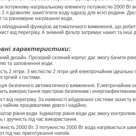
и потужному нагрівальному елементу потужністю 2000 Вт вод
в 2 л дозволяє закип'ятити воду одразу для всієї родини. Д
 та рівномірне нагрівання води.
 обладнаний функцією автоматичного вимкнення, що робить 
хист від перегріву. А знімний фільтр затримує накип та інш
вні характеристики:
яний дизайн. Прозорий скляний корпус дає змогу бачити рів
лю та заповнення води.
ість 2 літри. З місткістю 2 літри цей електрочайник ідеально
устрічей з гостями.
кція безпечного автоматичного вимкнення. Електрочайник 
ить використання пристрою безпечним і енергоефективним
ист від перегріву. За наявності вбудованої системи захисту в
 чайник працюватиме довго і надійно.
икатор рівня води. Індикатор рівня води дає змогу контролюв
ь і зручність під час використання.
ужність 2000 Вт. З потужністю 2000 Вт вода нагрівається ш
т під час приготування напоїв.