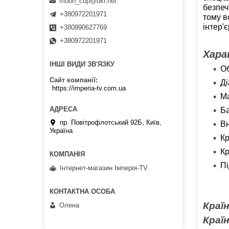
moon_cup@ukr.net
безпеч
+380972201971
тому в
інтер'є
+380990627769
+380972201971
Хара
ІНШІ ВИДИ ЗВ'ЯЗКУ
Об
Сайт компанії
Ді
https://imperia-tv.com.ua
Ма
Ба
пр. Повітрофлотський 92Б, Київ,
Вн
Україна
Кр
Кр
Пі
Інтернет-магазин Імперія-TV
Країн
Олена
Краї