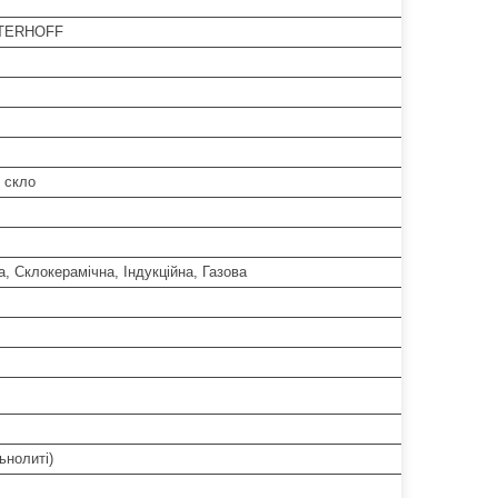
TERHOFF
 скло
, Склокерамічна, Індукційна, Газова
ьнолиті)