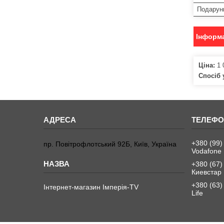
Подарун
Інформа
Ціна:
1 
Спосіб 
+380 (99)
пр. Повітрофлотський 92Б, Київ, Україна
Vodafone
+380 (67)
Киевстар
+380 (63)
Інтернет-магазин Імперія-TV
Life