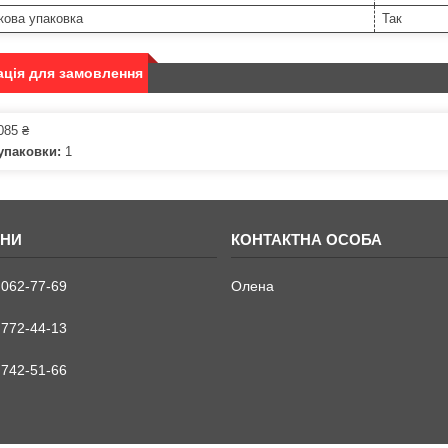
кова упаковка
Так
ція для замовлення
085 ₴
упаковки:
1
 062-77-69
Олена
 772-44-13
 742-51-66