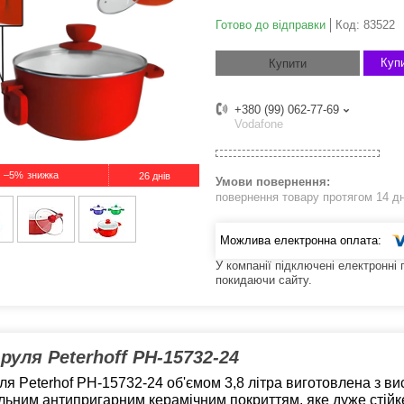
Готово до відправки
Код:
83522
Купи
Купити
+380 (99) 062-77-69
Vodafone
–5%
26 днів
повернення товару протягом 14 д
У компанії підключені електронні
покидаючи сайту.
руля Peterhoff PH-15732-24
ля Peterhof PH-15732-24 об'ємом 3,8 літра виготовлена з ви
льним антипригарним керамічним покриттям, яке дуже стійк