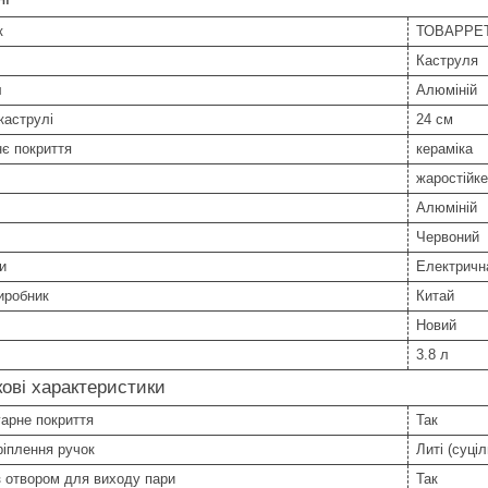
к
ТОВАРPE
Каструля
л
Алюміній
каструлі
24 см
є покриття
кераміка
жаростійке
Алюміній
Червоний
и
Електрична
иробник
Китай
Новий
3.8 л
ові характеристики
арне покриття
Так
ріплення ручок
Литі (суціл
 отвором для виходу пари
Так