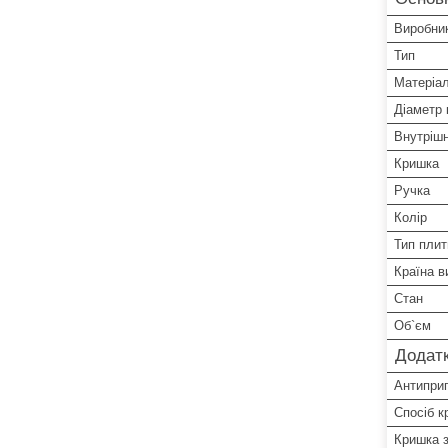
Виробни
Тип
Матеріа
Діаметр 
Внутрішн
Кришка
Ручка
Колір
Тип плит
Країна в
Стан
Об`єм
Додатк
Антиприг
Спосіб к
Кришка з