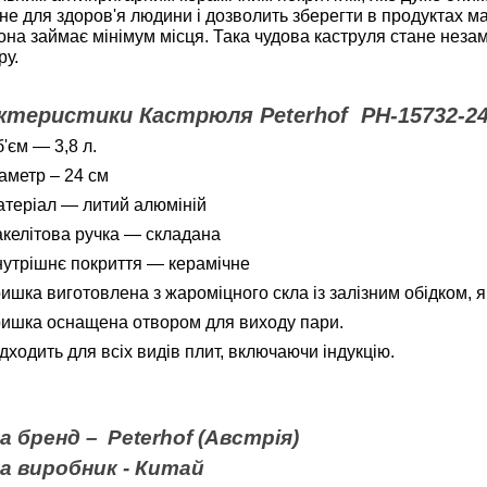
не для здоров'я людини і дозволить зберегти в продуктах ма
она займає мінімум місця. Така чудова каструля стане нез
ру.
ктеристики Кастрюля Peterhof PH-15732-2
'єм ― 3,8 л.
аметр – 24 см
теріал ― литий алюміній
келітова ручка
―
складана
утрішнє покриття
―
керамічне
ишка виготовлена з жароміцного скла із залізним обідком, я
ишка оснащена отвором для виходу пари.
дходить для всіх видів плит, включаючи індукцію.
а бренд –
Peterhof (Австрія)
на виробник - Китай