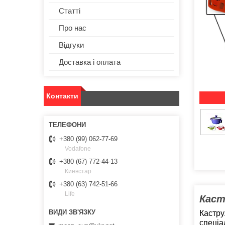
Статті
Про нас
Відгуки
Доставка і оплата
Контакти
+380 (99) 062-77-69
Vodafone
+380 (67) 772-44-13
Киевстар
+380 (63) 742-51-66
Life
Каст
Кастру
спеціа