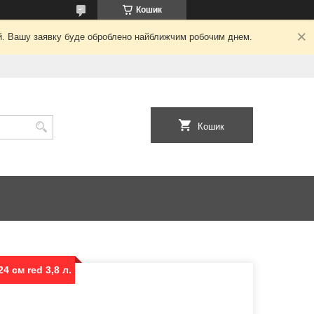
Кошик
ний. Вашу заявку буде оброблено найближчим робочим днем.
Кошик
4 см red 3,8 л.