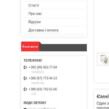
Статті
Про нас
Відгуки
Доставка і оплата
Контакти
+380 (99) 062-77-69
Vodafone
+380 (67) 772-44-13
Киевстар
+380 (63) 742-51-66
Life
Ємні
Один з
продук