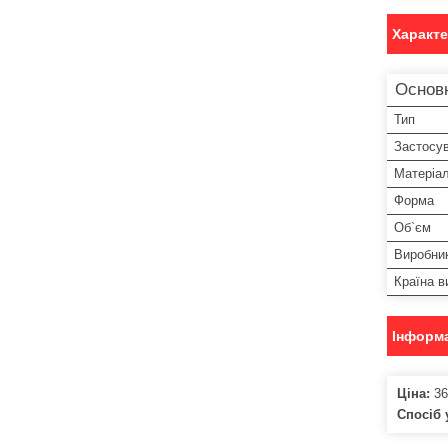
Характ
Основ
Тип
Застосу
Матеріа
Форма
Об`єм
Виробни
Країна в
Інформа
Ціна:
36
Спосіб 