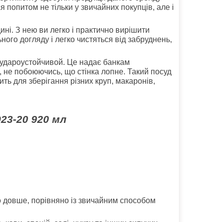
 попитом не тільки у звичайних покупців, але і
ині. З нею ви легко і практично вирішити
ного догляду і легко чистяться від забруднень,
о удароустойчивой. Це надає банкам
и, не побоюючись, що стінка лопне. Такий посуд
ть для зберігання різних круп, макаронів,
923-20 920 мл
то довше, порівняно із звичайним способом