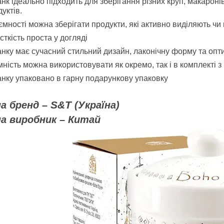
нк ідеально підходить для зберігання різних круп, макаронів,
уктів.
ємності можна зберігати продукти, які активно виділяють ч
сткість проста у догляді
нку має сучасний стильний дизайн, лаконічну форму та опт
ність можна використовувати як окремо, так і в комплекті з 
нку упаковано в гарну подарункову упаковку
S&T
на бренд –
(Україна)
на виробник – Китай