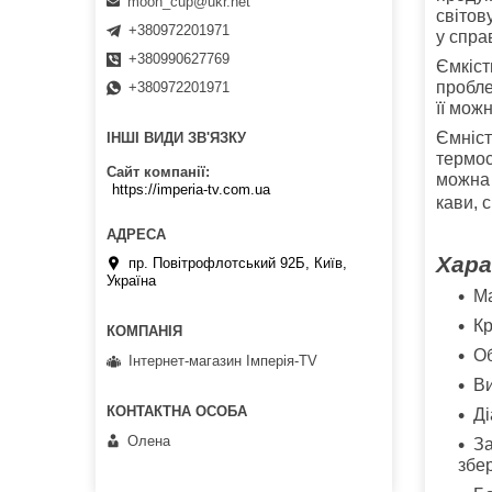
moon_cup@ukr.net
світов
+380972201971
у спра
+380990627769
Ємкіст
пробле
+380972201971
її мож
Ємніст
ІНШІ ВИДИ ЗВ'ЯЗКУ
термос
Сайт компанії
можна 
https://imperia-tv.com.ua
кави, с
Хар
пр. Повітрофлотський 92Б, Київ,
Україна
Ма
Кр
Об
Інтернет-магазин Імперія-TV
Ви
Ді
Олена
За
збер