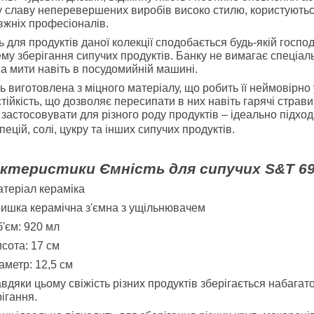
у славу неперевершених виробів високо стилю, користуються
вжніх професіоналів.
ь для продуктів даної колекції сподобається будь-якій господ
му зберігання сипучих продуктів. Банку не вимагає спеціаль
на мити навіть в посудомийній машині.
ь виготовлена з міцного матеріалу, що робить її неймовірн
тійкість, що дозволяє пересипати в них навіть гарячі страв
застосовувати для різного роду продуктів – ідеально підходи
пецій, солі, цукру та інших сипучих продуктів.
актеристики
Ємність для сипучих
S&T
6
теріал кераміка
ишка керамічна з'ємна з ущільнювачем
'єм: 920 мл
сота: 17 см
аметр: 12,5 см
вдяки цьому свіжість різних продуктів зберігається набага
ігання.