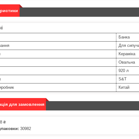
еристики
ні
Банка
вання
Для сипуч
л
Кераміка
Овальна
920 л
к
S&T
иробник
Китай
ція для замовлення
8 ₴
упаковки:
30982