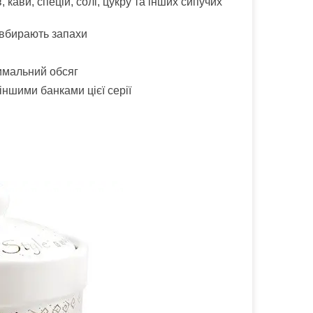
 кави, спецій, солі, цукру та інших сипучих
и вбирають запахи
имальний обсяг
іншими банками цієї серії