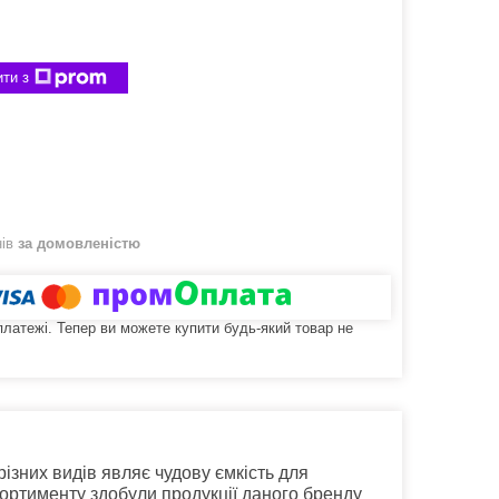
ти з
нів
за домовленістю
 платежі. Тепер ви можете купити будь-який товар не
різних видів являє чудову ємкість для
асортименту здобули продукції даного бренду