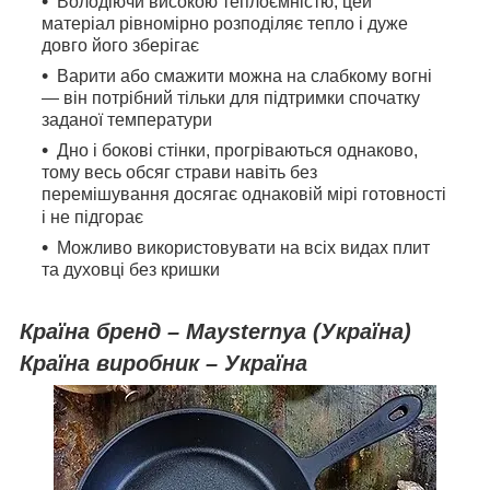
Володіючи високою теплоємністю, цей
матеріал рівномірно розподіляє тепло і дуже
довго його зберігає
Варити або смажити можна на слабкому вогні
— він потрібний тільки для підтримки спочатку
заданої температури
Дно і бокові стінки, прогріваються однаково,
тому весь обсяг страви навіть без
перемішування досягає однаковій мірі готовності
і не підгорає
Можливо використовувати на всіх видах плит
та духовці без кришки
Країна бренд –
Maysternya
(Україна)
Країна виробник – Україна