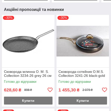
Акційні пропозиції та новинки
–30%
–30%
Сковорода млинна O. M. S.
Сковорода-сотейник O.M.S.
Collection 3234-26 grey 26 см
Collection 3241-26 black-gold
Готово до відправки
Готово до відправки
628,60
1 455,30
₴
₴
898 ₴
2 079 ₴
Купити
Купити