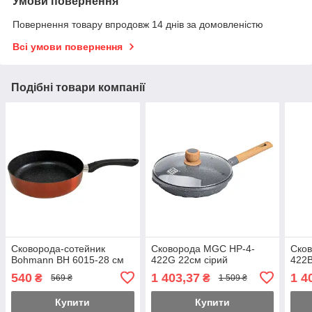
Умови повернення
Повернення товару впродовж 14 днів за домовленістю
Всі умови повернення
Подібні товари компанії
Сковорода-сотейник
Сковорода MGC HP-4-
Ско
Bohmann BH 6015-28 см
422G 22см сірий
422В
540
1 403,37
1 4
₴
₴
569 ₴
1 509 ₴
Купити
Купити