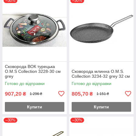
–30%
–30%
Сковорода ВОК турецька
O.M.S Collection 3228-30 см
Сковорода млинна O.M.S.
grey
Collection 3234-32 grey 32 см
Готово до відправки
Готово до відправки
907,20
805,70
₴
₴
1 296 ₴
1 151 ₴
Купити
Купити
–30%
–30%