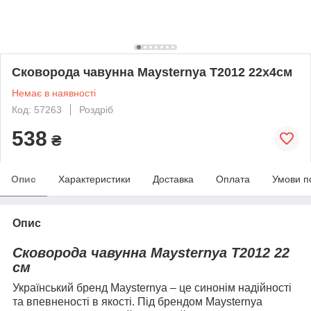
Сковорода чавунна Maysternya Т2012 22х4см
Немає в наявності
Код: 57263
Роздріб
538
₴
Опис
Характеристики
Доставка
Оплата
Умови п
Опис
Сковорода чавунна
Maysternya
T2012
22
см
Український бренд
Maysternya
– це синонім надійності
та впевненості в якості. Під брендом
Maysternya