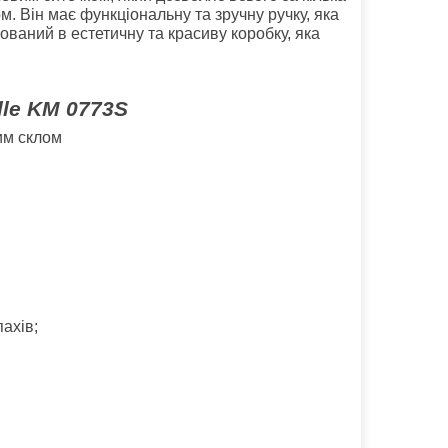
. Він має функціональну та зручну ручку, яка
ований в естетичну та красиву коробку, яка
lle KM 0773S
им склом
ахів;