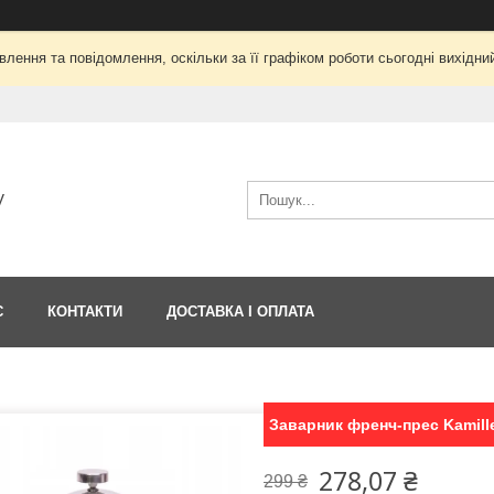
лення та повідомлення, оскільки за її графіком роботи сьогодні вихід
V
С
КОНТАКТИ
ДОСТАВКА І ОПЛАТА
Заварник френч-прес Kamill
278,07 ₴
299 ₴