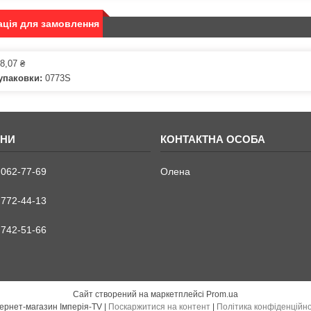
ція для замовлення
8,07 ₴
упаковки:
0773S
 062-77-69
Олена
 772-44-13
 742-51-66
Сайт створений на маркетплейсі
Prom.ua
Інтернет-магазин Імперія-TV |
Поскаржитися на контент
|
Політика конфіденційно