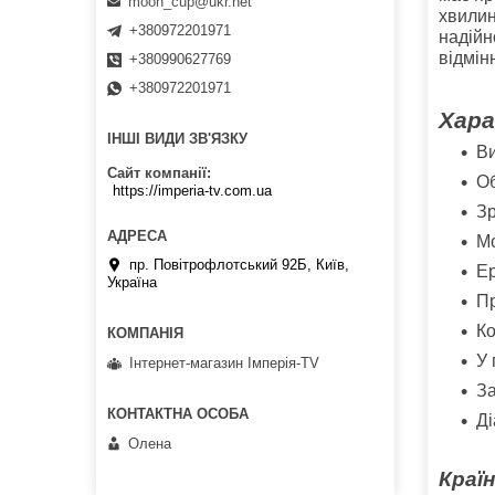
moon_cup@ukr.net
хвилин
+380972201971
надійн
відмін
+380990627769
+380972201971
Хара
ІНШІ ВИДИ ЗВ'ЯЗКУ
Ви
Сайт компанії
Об
https://imperia-tv.com.ua
Зр
Мо
пр. Повітрофлотський 92Б, Київ,
Ер
Україна
Пр
Ко
У 
Інтернет-магазин Імперія-TV
За
Ді
Олена
Країн