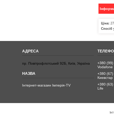
Інформа
Ціна:
27
Спосіб 
+380 (99)
пр. Повітрофлотський 92Б, Київ, Україна
Vodafone
+380 (67)
Киевстар
+380 (63)
Інтернет-магазин Імперія-TV
Life