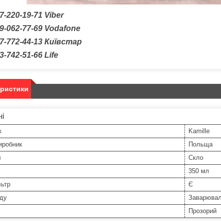
7-220-19-71 Viber
9-062-77-69 Vodafone
7-772-44-13 Київстар
3-742-51-66 Life
еристики
ні
к
Kamille
иробник
Польща
л
Скло
350 мл
льтр
Є
уду
Заварювал
Прозорий