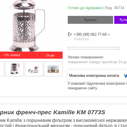
Готово до відправки
Код:
56714
Купи
Купити
+380 (99) 062-77-69
Vodafone
–7%
24 дні
повернення товару протягом 14 д
У компанії підключені електронні
покидаючи сайту.
рник френч-прес
Kamille KM 0773S
ик Kamille з поршневим фільтром з високоякісної нержавіючо
остий і функціональний механізм - поршневий фільтр зі стал