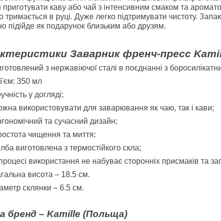
 приготувати каву або чай з інтенсивним смаком та ароматом
о тримається в руці. Дуже легко підтримувати чистоту. Запак
но підійде як подарунок близьким або друзям.
ктеристики Заварник френч-пресс
Kami
готовлений з нержавіючої сталі в поєднанні з боросилікатн
'єм: 350 мл
учність у догляді;
жна використовувати для заварювання як чаю, так і кави;
гономічний та сучасний дизайн;
остота чищення та миття;
лба виготовлена з термостійкого скла;
процесі використання не набуває сторонніх присмаків та зап
гальна висота – 18.5 см.
аметр склянки – 6.5 см.
а бренд – Kamille (Польща)