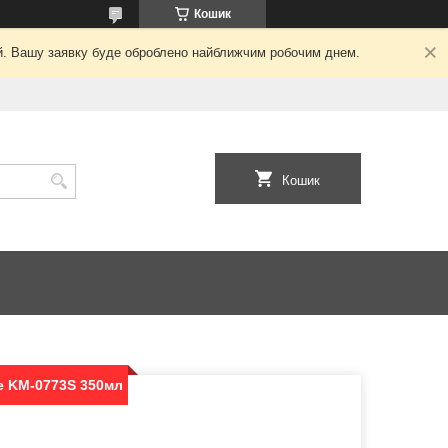
Кошик
ний. Вашу заявку буде оброблено найближчим робочим днем.
Кошик
e KM-0773S 350мл