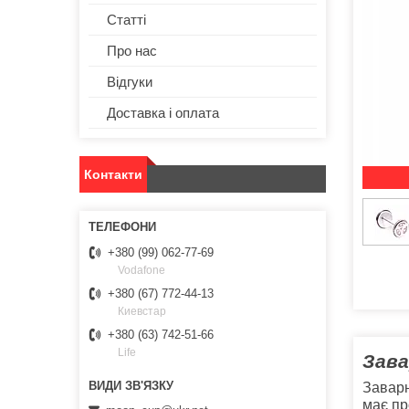
Статті
Про нас
Відгуки
Доставка і оплата
Контакти
+380 (99) 062-77-69
Vodafone
+380 (67) 772-44-13
Киевстар
+380 (63) 742-51-66
Life
Зава
Заварн
має пр