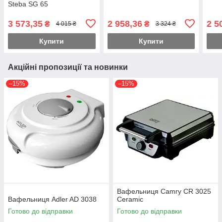
Steba SG 65
3 573,35
2 958,36
2 5
₴
₴
4 015 ₴
3 324 ₴
Купити
Купити
Акційні пропозиції та новинки
–15%
–15%
Вафельниця Camry CR 3025
Вафельниця Adler AD 3038
Ceramic
Готово до відправки
Готово до відправки