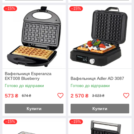
–15%
–15%
Вафельниця Esperanza
EKT008 Blueberry
Вафельниця Adler AD 3087
Готово до відправки
Готово до відправки
573
2 570
₴
₴
674 ₴
3 023 ₴
Купити
Купити
–15%
–15%