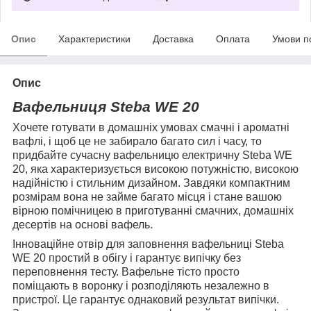
Опис
Характеристики
Доставка
Оплата
Умови п
Опис
Вафельниця Steba WE 20
Хочете готувати в домашніх умовах смачні і ароматні
вафлі, і щоб це не забирало багато сил і часу, то
придбайте сучасну вафельницю електричну Steba WE
20, яка характеризується високою потужністю, високою
надійністю і стильним дизайном. Завдяки компактним
розмірам вона не займе багато місця і стане вашою
вірною помічницею в приготуванні смачних, домашніх
десертів на основі вафель.
Інноваційне отвір для заповнення вафельниці Steba
WE 20 простий в обігу і гарантує випічку без
переповнення тесту. Вафельне тісто просто
поміщають в воронку і розподіляють незалежно в
пристрої. Це гарантує однаковий результат випічки.