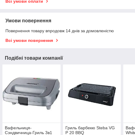
Всі умови оплати
Умови повернення
Повернення товару впродовж 14 днів за домовленістю
Всі умови повернення
Подібні товари компанії
Вафельниця-
Гриль барбекю Steba VG
Ваф
Сэндвичница-Гриль 3в1
P 20 BBQ
Whit