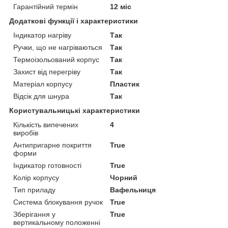
Гарантійний термін
12 міс
Додаткові функції і характеристики
Індикатор нагріву
Так
Ручки, що не нагріваються
Так
Термоізольований корпус
Так
Захист від перегріву
Так
Матеріал корпусу
Пластик
Відсік для шнура
Так
Користувальницькі характеристики
Кількість випечених
4
виробів
Антипригарне покриття
True
форми
Індикатор готовності
True
Колір корпусу
Чорний
Тип приладу
Вафельниця
Система блокування ручок
True
Зберігання у
True
вертикальному положенні