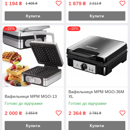
1 194
1 879
₴
₴
1 405 ₴
2 211 ₴
Купити
Купити
–15%
–15%
Вафельниця MPM MGO-36M
Вафельниця MPM MGO-13
XL
Готово до відправки
Готово до відправки
2 000
2 364
₴
₴
2 353 ₴
2 781 ₴
Купити
Купити