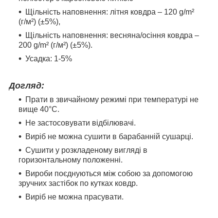
Щільність наповнення: літня ковдра – 120 g/m²
(г/м²) (±5%),
Щільність наповнення: весняна/осіння ковдра –
200 g/m² (г/м²) (±5%).
Усадка: 1-5%
Догляд:
Прати в звичайному режимі при температурі не
вище 40°С.
Не застосовувати відбілювачі.
Виріб не можна сушити в барабанній сушарці.
Сушити у розкладеному вигляді в
горизонтальному положенні.
Вироби поєднуються між собою за допомогою
зручних застібок по кутках ковдр.
Виріб не можна прасувати.