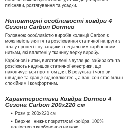
плісняви, розтягування та усадки.
Неповторні особливості ковдри 4
Сезони Carbon Dormeo
Головною особливістю виробів колекції Carbon є
можливість зняття та розсіювання статичної напруги з
тіла у процесі сну завдяки спеціальним карбоновим
ниткам, які вплетені у тканину верху виробу.
Карбонові нитки, виготовлені з вуглецю, забирають та
розсіюють надлишок статичної електрики, що
накопичується протягом дня. В результаті чого ви
швидше та краще відновлюєтесь, а ваш сон стає більш
спокійним і комфортним.
Характеристики Ковдра
Dormeo 4
Сезона Carbon 200х220 см
Розмір: 200х220 см
Верхнє і нижнє покриття: мікроібра, 100%
поліестер з карбоновою ниткою