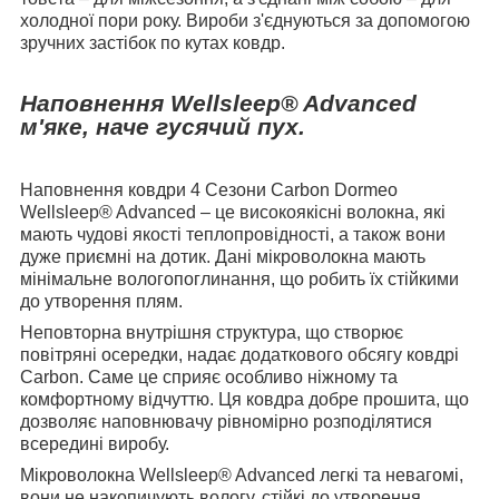
холодної пори року. Вироби з'єднуються за допомогою
зручних застібок по кутах ковдр.
Наповнення Wellsleep® Advanced
м'яке, наче гусячий пух.
Наповнення ковдри 4 Сезони Carbon Dormeo
Wellsleep® Advanced – це високоякісні волокна, які
мають чудові якості теплопровідності, а також вони
дуже приємні на дотик. Дані мікроволокна мають
мінімальне вологопоглинання, що робить їх стійкими
до утворення плям.
Неповторна внутрішня структура, що створює
повітряні осередки, надає додаткового обсягу ковдрі
Carbon. Саме це сприяє особливо ніжному та
комфортному відчуттю. Ця ковдра добре прошита, що
дозволяє наповнювачу рівномірно розподілятися
всередині виробу.
Мікроволокна Wellsleep® Advanced легкі та невагомі,
вони не накопичують вологу, стійкі до утворення