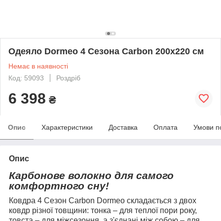
Одеяло Dormeo 4 Сезона Carbon 200х220 см
Немає в наявності
Код: 59093
Роздріб
6 398
₴
Опис
Характеристики
Доставка
Оплата
Умови п
Опис
Карбонове волокно для самого
комфортного сну!
Ковдра 4 Сезон Carbon Dormeo складається з двох
ковдр різної товщини: тонка – для теплої пори року,
товста – для міжсезоння, а з'єднані між собою – для