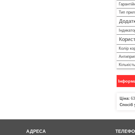
Гарантій
Тип при
Додатк
Індикато
Корист
Колір ко
Антипри
Кількіст
Інформа
Ціна:
63
Спосіб 