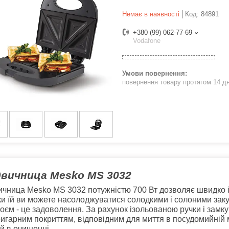
Немає в наявності
Код:
84891
+380 (99) 062-77-69
Vodafone
повернення товару протягом 14 д
вичница Mesko MS 3032
ичница
Mesko MS 3032
потужністю 700 Вт дозволяє швидко і
и їй ви можете насолоджуватися солодкими і солоними закус
оєм - це задоволення. За рахунок ізольованою ручки і замку
игарним покриттям, відповідним для миття в посудомийній м
й в очищенні.