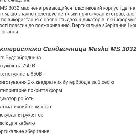
MS 3032 має ненагревающийся пластиковий корпус і дві наг
тям, що значно полегшує не тільки приготування страв, але
стю використання є наявність двох індикаторів, які інформу
ості пластин до поджариванию. Вертикальне зберігання і ко
ерігання.
ктеристики Сендвичница Mesko MS 303
п: Будербродница
тужність: 750 Вт
x потужність 850Вт
иготування 2-х квадратних бутербродів за 1 сесію
типригарне покриття форм
дикатор роботи
томатичний термостат
окування рукояток
дсік для кабелю
ртикальне зберігання