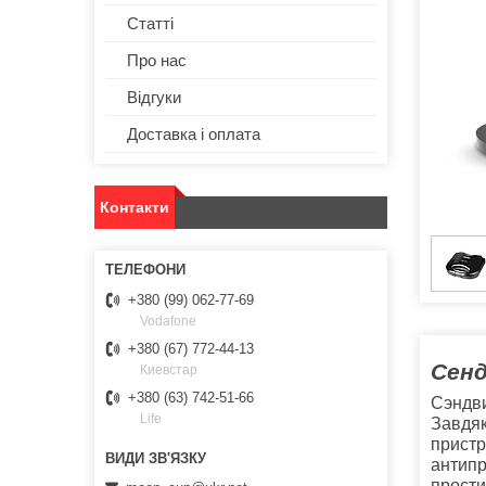
Статті
Про нас
Відгуки
Доставка і оплата
Контакти
+380 (99) 062-77-69
Vodafone
+380 (67) 772-44-13
Сенд
Киевстар
+380 (63) 742-51-66
Сэндв
Life
Завдяк
пристр
антипр
прости