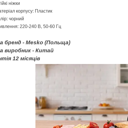
ійкі ніжки
теріал корпусу: Пластик
лір: чорний
влення: 220-240 В, 50-60 Гц
на бренд - Mesko
(Польща)
на виробник - Китай
тія 12 місяців