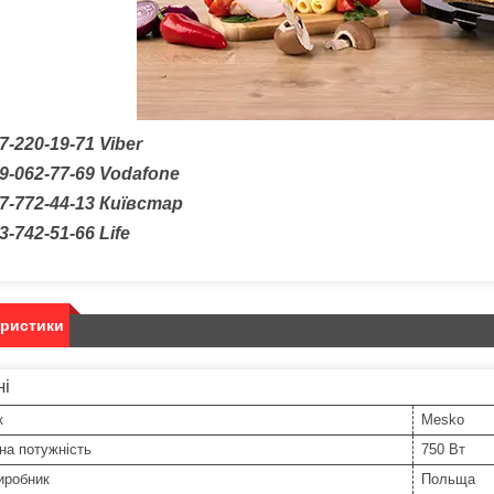
7-220-19-71
Viber
9-062-77-69
Vodafone
7-772-44-13 Київстар
3-742-51-66
Life
еристики
ні
к
Mesko
на потужність
750 Вт
иробник
Польща