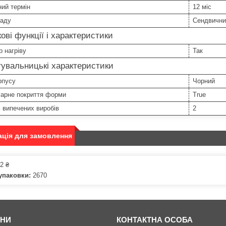
ний термін
12 міс
ладу
Сендвични
ові функції і характеристики
р нагріву
Так
увальницькі характеристики
рпусу
Чорний
гарне покриття форми
True
ь випечених виробів
2
ція для замовлення
2 ₴
упаковки:
2670