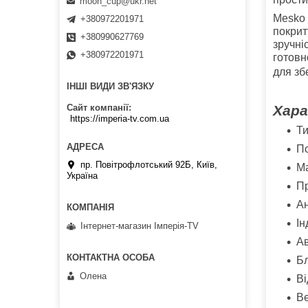
moon_cup@ukr.net
Mesko 
+380972201971
покрит
+380990627769
зручні
+380972201971
готовн
для зб
ІНШІ ВИДИ ЗВ'ЯЗКУ
Хара
Сайт компанії
https://imperia-tv.com.ua
Ти
По
пр. Повітрофлотський 92Б, Київ,
Мa
Україна
Пр
Ан
Ін
Інтернет-магазин Імперія-TV
Ав
Бл
Олена
Ві
Ве