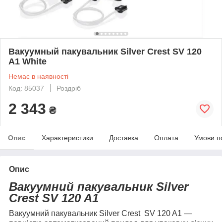
Вакуумный пакувальник Silver Crest SV 120
A1 White
Немає в наявності
Код: 85037
Роздріб
2 343
₴
Опис
Характеристики
Доставка
Оплата
Умови п
Опис
Вакуумний пакувальник
Silver
Crest SV 120 A1
Вакуумний пакувальник Silver Crest
SV 120 A1
—