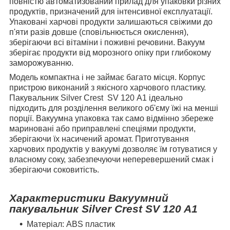
повністю автоматизований прилад для упаковки різних
продуктів, призначений для інтенсивної експлуатації.
Упаковані харчові продукти залишаються свіжими до
п'яти разів довше (сповільнюється окислення),
зберігаючи всі вітаміни і поживні речовини. Вакуум
зберігає продукти від морозного опіку при глибокому
заморожуванню.
Модель компактна і не займає багато місця. Корпус
пристрою виконаний з якісного харчового пластику.
Пакувальник
Silver Crest
SV 120 А1
ідеально
підходить для розділення великого об'єму їжі на менші
порції. Вакуумна упаковка так само відмінно збереже
мариновані або приправлені спеціями продукти,
зберігаючи їх насичений аромат. Приготування
харчових продуктів у вакуумі дозволяє їм готуватися у
власному соку, забезпечуючи неперевершений смак і
зберігаючи соковитість.
Характеристики Вакуумний
пакувальник Silver Crest SV 120 A1
Матеріал: ABS пластик