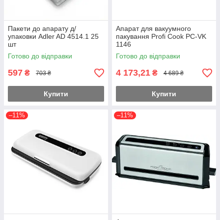
Пакети до апарату д/
Апарат для вакуумного
упаковки Adler AD 4514.1 25
пакування Profi Cook PC-VK
шт
1146
Готово до відправки
Готово до відправки
597
4 173,21
₴
₴
703 ₴
4 689 ₴
Купити
Купити
–11%
–11%