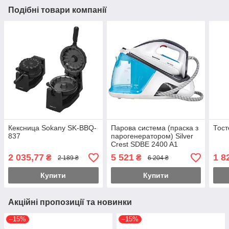
Подібні товари компанії
Кексница Sokany SK-BBQ-
Парова система (праска з
Тост
837
парогенератором) Silver
Crest SDBE 2400 A1
2 035,77
5 521
1 8
₴
₴
2 189 ₴
6 204 ₴
Купити
Купити
Акційні пропозиції та новинки
–15%
–15%