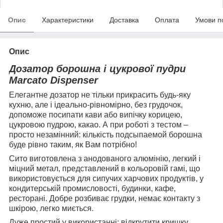
Опис
Характеристики
Доставка
Оплата
Умови п
Опис
Дозатор борошна і цукрової пудри
Marcato Dispenser
Елегантне дозатор не тільки прикрасить будь-яку
кухню, але і ідеально-рівномірно, без грудочок,
допоможе посипати кави або випічку корицею,
цукровою пудрою, какао. А при роботі з тестом –
просто незамінний: кількість подсыпаемой борошна
буде рівно таким, як Вам потрібно!
Сито виготовлена з анодованого алюмінію, легкий і
міцний метал, представлений в кольоровій гамі, що
використовується для сипучих харчових продуктів, у
кондитерській промисловості, будинки, кафе,
ресторані. Добре розбиває грудки, немає контакту з
шкірою, легко миється.
Дуже простий у використанні: відкрутити кришку,