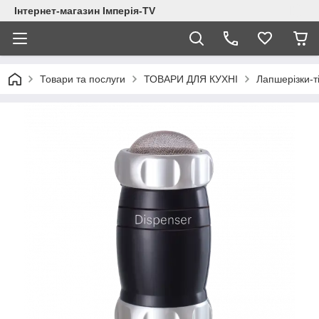
Інтернет-магазин Імперія-TV
Товари та послуги
ТОВАРИ ДЛЯ КУХНІ
Лапшерізки-т