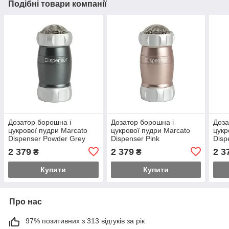
Подібні товари компанії
Дозатор борошна і
Дозатор борошна і
Доза
цукрової пудри Marcato
цукрової пудри Marcato
цукр
Dispenser Powder Grey
Dispenser Pink
Disp
сірий
сині
2 379
2 379
2 3
₴
₴
Купити
Купити
Про нас
97% позитивних з 313 відгуків за рік