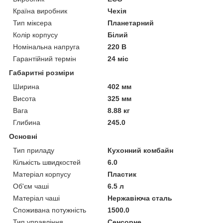
Країна виробник
Чехія
Тип міксера
Планетарний
Колір корпусу
Білий
Номінальна напруга
220 В
Гарантійний термін
24 міс
Габаритні розміри
Ширина
402 мм
Висота
325 мм
Вага
8.88 кг
Глибина
245.0
Основні
Тип приладу
Кухонний комбайн
Кількість швидкостей
6.0
Матеріал корпусу
Пластик
Об'єм чаші
6.5 л
Матеріал чаші
Нержавіюча сталь
Споживана потужність
1500.0
Тип управління
Сенсорне