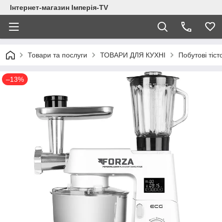
Інтернет-магазин Імперія-TV
Товари та послуги
ТОВАРИ ДЛЯ КУХНІ
Побутові тіст
–13%