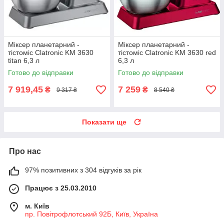
Міксер планетарний -
Міксер планетарний -
тістоміс Clatronic KM 3630
тістоміс Clatronic KM 3630 red
titan 6,3 л
6,3 л
Готово до відправки
Готово до відправки
7 919,45
7 259
₴
₴
9 317 ₴
8 540 ₴
Показати ще
Про нас
97% позитивних з 304 відгуків за рік
Працює з 25.03.2010
м. Київ
пр. Повітрофлотський 92Б, Київ, Україна