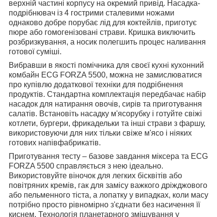
верхній частині корпусу на окремий привід. Насадка-
подрібнювач із 4 гострими сталевими ножами
однаково добре порубає лід для коктейлів, приготує
пюре або гомогенізовані страви. Кришка виключить
розбризкування, а носик полегшить процес наливання
готової суміші.
Вибравши в якості помічника для своєї кухні кухонний
комбайн ECG FORZA 5500, можна не замислюватися
про купівлю додаткової техніки для подрібнення
продуктів. Стандартна комплектація передбачає набір
насадок для натирання овочів, сирів та приготування
салатів. Встановіть насадку м'ясорубку і готуйте свіжі
котлети, бургери, фрикадельки та інші страви з фаршу,
використовуючи для них тільки свіже м'ясо і ніяких
готових напівфабрикатів.
Приготування тесту – базове завдання міксера та ECG
FORZA 5500 справляється з нею ідеально.
Використовуйте віночок для легких бісквітів або
повітряних кремів, гак для замісу важкого дріжджового
або пельменного тіста, а лопатку у випадках, коли масу
потрібно просто рівномірно з'єднати без насичення її
киснем. Технологія планетарного змішування у