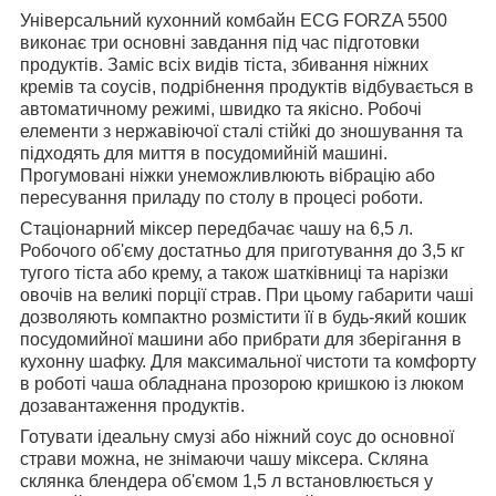
Універсальний кухонний комбайн ECG FORZA 5500
виконає три основні завдання під час підготовки
продуктів. Заміс всіх видів тіста, збивання ніжних
кремів та соусів, подрібнення продуктів відбувається в
автоматичному режимі, швидко та якісно. Робочі
елементи з нержавіючої сталі стійкі до зношування та
підходять для миття в посудомийній машині.
Прогумовані ніжки унеможливлюють вібрацію або
пересування приладу по столу в процесі роботи.
Стаціонарний міксер передбачає чашу на 6,5 л.
Робочого об'єму достатньо для приготування до 3,5 кг
тугого тіста або крему, а також шатківниці та нарізки
овочів на великі порції страв. При цьому габарити чаші
дозволяють компактно розмістити її в будь-який кошик
посудомийної машини або прибрати для зберігання в
кухонну шафку. Для максимальної чистоти та комфорту
в роботі чаша обладнана прозорою кришкою із люком
дозавантаження продуктів.
Готувати ідеальну смузі або ніжний соус до основної
страви можна, не знімаючи чашу міксера. Скляна
склянка блендера об'ємом 1,5 л встановлюється у