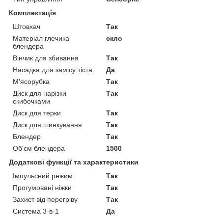
Комплектація
Штовхач
Так
Матеріал глечика
скло
блендера
Вінчик для збивання
Так
Насадка для замісу тіста
Да
М'ясорубка
Так
Диск для нарізки
Так
скибочками
Диск для терки
Так
Диск для шинкування
Так
Блендер
Так
Об'єм блендера
1500
Додаткові функції та характеристики
Імпульсний режим
Так
Прогумовані ніжки
Так
Захист від перегріву
Так
Система 3-в-1
Да