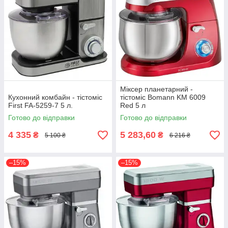
Міксер планетарний -
Кухонний комбайн - тістоміс
тістоміс Bomann KM 6009
First FA-5259-7 5 л.
Red 5 л
Готово до відправки
Готово до відправки
4 335
5 283,60
₴
₴
5 100 ₴
6 216 ₴
–15%
–15%