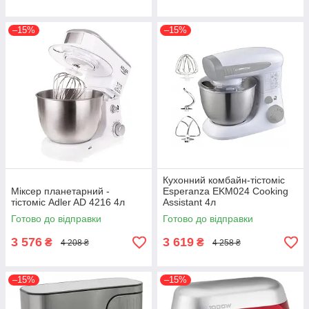
–15%
–15%
Кухонний комбайн-тістоміс
Міксер планетарний -
Esperanza EKM024 Cooking
тістоміс Adler AD 4216 4л
Assistant 4л
Готово до відправки
Готово до відправки
3 576
3 619
₴
₴
4 208 ₴
4 258 ₴
–15%
–15%