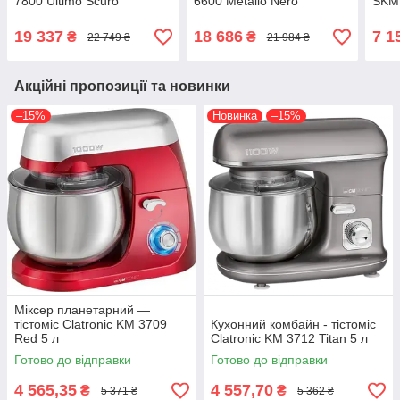
7800 Ultimo Scuro
6600 Metallo Nero
SKMP
19 337
18 686
7 1
₴
₴
22 749 ₴
21 984 ₴
Акційні пропозиції та новинки
–15%
Новинка
–15%
Міксер планетарний —
тістоміс Clatronic KM 3709
Кухонний комбайн - тістоміс
Red 5 л
Clatronic KM 3712 Titan 5 л
Готово до відправки
Готово до відправки
4 565,35
4 557,70
₴
₴
5 371 ₴
5 362 ₴