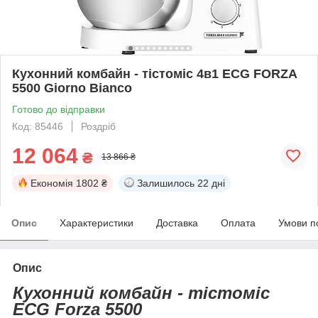
Кухонний комбайн - тістоміс 4в1 ECG FORZA
5500 Giorno Bianco
Готово до відправки
Код: 85446
Роздріб
12 064
₴
13 866 ₴
Економія
1802 ₴
Залишилось
22 дні
Опис
Характеристики
Доставка
Оплата
Умови п
Опис
Кухонний комбайн - тістоміс
ECG Forza 5500