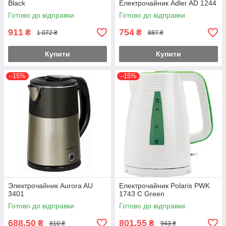
Black
Електрочайник Adler AD 1244
Готово до відправки
Готово до відправки
911
754
₴
₴
1 072 ₴
887 ₴
Купити
Купити
–15%
–15%
Электрочайник Aurora AU
Електрочайник Polaris PWK
3401
1743 C Green
Готово до відправки
Готово до відправки
688,50
801,55
₴
₴
810 ₴
943 ₴