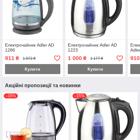
Електрочайник Adler AD
Електрочайник Adler AD
Елек
1286
1223
Adle
911
1 000
910
₴
₴
1 072 ₴
1 177 ₴
Купити
Купити
Акційні пропозиції та новинки
–15%
–15%