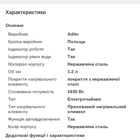
Характеристики
Основні
Виробник
Adler
Країна виробник
Польща
Індикатор роботи
Так
Індикатор рівня води
Так
Матеріал корпусу
Нержавіюча сталь
Об`єм
1.2 л
Покриття нагрівального
покриття з нержавіючої
елементу
сталі
Споживана потужність
1630 Вт
Тип
Електрочайник
Тип нагрівального
Прихований нагрівальний
елементу
елемент
Функція автовідключення
Так
Колір корпусу
Нержавіюча сталь
Додаткові функції і характеристики