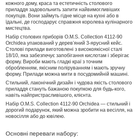
кожного дому, краса та естетичність столового
приладдя задовольнить запити найвимогливіших
покупців. Вони займуть гідне місце на кухні або в
їдальні, де господарує справжня королева кулінарного
мистецтва.
Набір столових приборів O.M.S. Collection 4112-90
Orchidea упакований у дерев'яний 3-ярусний кейс.
Столові прилади виготовлені з високоякісної сталі
18/10, яка забезпечує запобігання кислотам і зберігає
форму. Вироби мають гладкі краї з точним
обробленням, якісним поліруванням і мають зручну
форму. Прилади можна мити в посудомийній машині.
Стильний, лаконічний дизайн і чудова якість столового
приладдя стануть бажаною покупкою для будь-кого,
навіть найпристрасливішого, клієнта.
Набір O.M.S. Collection 4112-90 Orchidea — стильний і
дорогий подарунок, який можна зробити на весілля, на
новосілля або до ювілею.
Основні переваги набору: