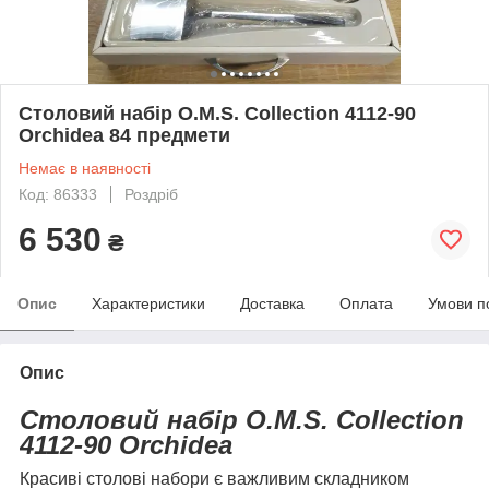
Столовий набір O.M.S. Collection 4112-90
Orchidea 84 предмети
Немає в наявності
Код: 86333
Роздріб
6 530
₴
Опис
Характеристики
Доставка
Оплата
Умови п
Опис
Столовий
набір
O.M.S. Collection
4112-90 Orchidea
Красиві столові набори є важливим складником