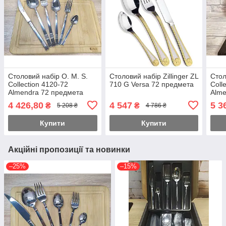
Столовий набір O. M. S.
Столовий набір Zillinger ZL
Стол
Collection 4120-72
710 G Versa 72 предмета
Coll
Almendra 72 предмета
Alme
4 426,80
4 547
5 3
₴
₴
5 208 ₴
4 786 ₴
Купити
Купити
Акційні пропозиції та новинки
–25%
–15%