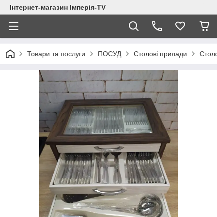
Інтернет-магазин Імперія-TV
Товари та послуги
ПОСУД
Столові прилади
Столо