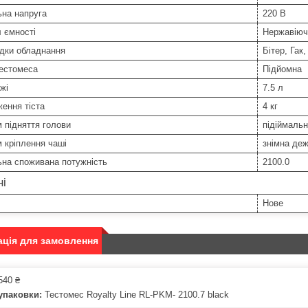
ьна напруга
220 В
 ємності
Нержавіюч
адки обладнання
Бітер, Гак,
тестомеса
Підйомна
жі
7.5 л
ення тіста
4 кг
 підняття голови
підіймальн
 кріплення чаші
знімна де
ьна споживана потужність
2100.0
ні
Нове
ція для замовлення
540 ₴
упаковки:
Тестомес Royalty Line RL-PKM- 2100.7 black