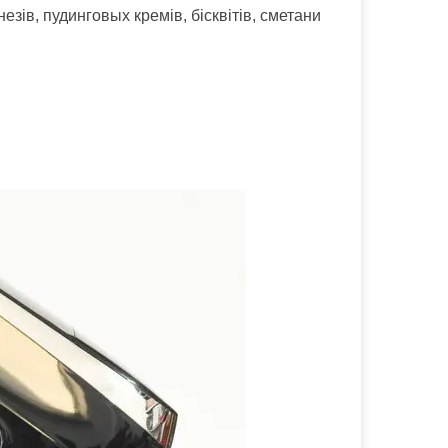
езів, пудинговых кремів, бісквітів, сметани