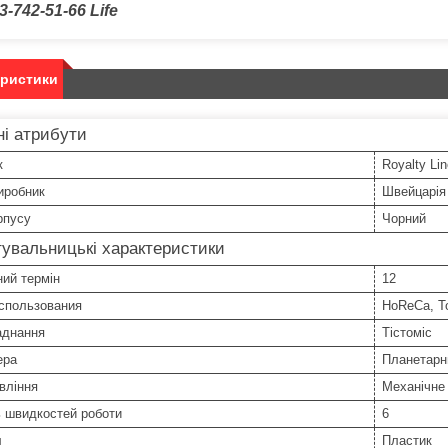
3-742-51-66
Life
еристики
і атрибути
к
Royalty Lin
иробник
Швейцарія
рпусу
Чорний
увальницькі характеристики
ний термін
12
спользования
HoReCa, То
аднання
Тістоміс
ера
Планетарн
вління
Механічне
ь швидкостей роботи
6
л
Пластик