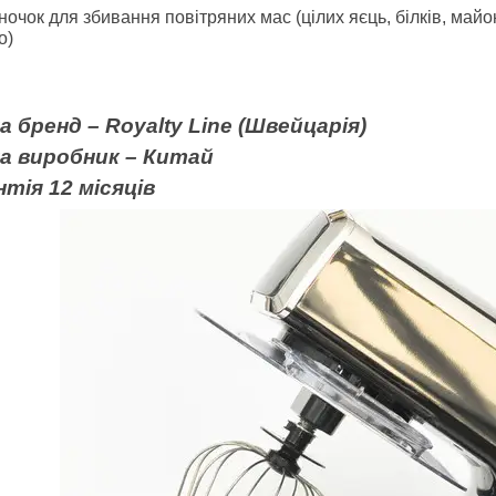
ночок для збивання повітряних мас (цілих яєць, білків, майон
о)
а бренд – Royalty Line (Швейцарія)
на виробник – Китай
тія 12 місяців