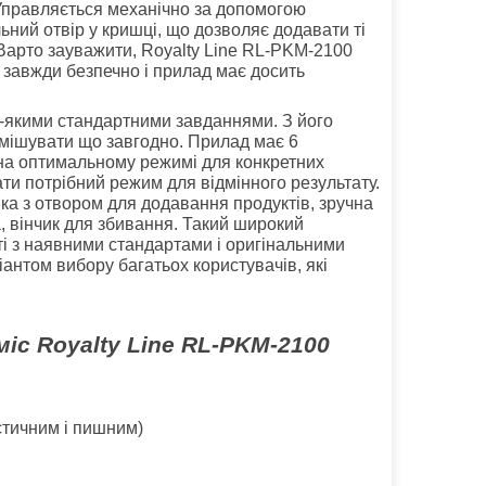
 Управляється механічно за допомогою
льний отвір у кришці, що дозволяє додавати ті
. Варто зауважити, Royalty Line RL-PKM-2100
завжди безпечно і прилад має досить
ь-якими стандартними завданнями. З його
 змішувати що завгодно. Прилад має 6
на оптимальному режимі для конкретних
ати потрібний режим для відмінного результату.
ка з отвором для додавання продуктів, зручна
а, вінчик для збивання. Такий широкий
ті з наявними стандартами і оригінальними
іантом вибору багатьох користувачів, які
с Royalty Line RL-PKM-2100
стичним і пишним)