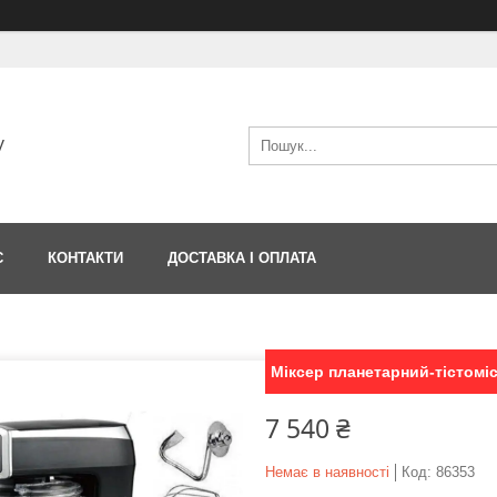
V
С
КОНТАКТИ
ДОСТАВКА І ОПЛАТА
Міксер планетарний-тістоміс 
7 540 ₴
Немає в наявності
Код:
86353