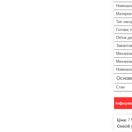
Номінал
Матеріал
Тип нас
Голова 
Об'єм де
Завантаж
Механізм
Механізм
Номінал
Основ
Стан
Інформа
Ціна:
7 
Спосіб 