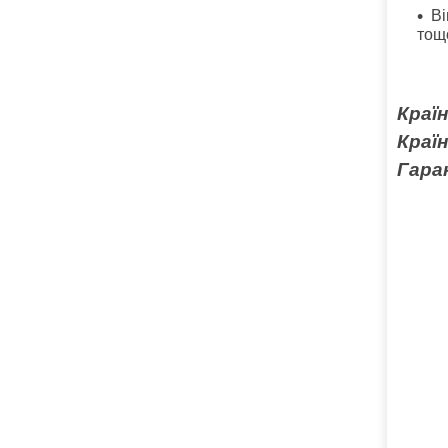
Ві
тощ
Країн
Краї
Гаран