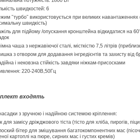
мінальна потужність: 1800 Вт
лькість швидкостей: 6
жим "турбо" використовується при великих навантаженнях
симальну швидкість)
жіль для підйому /опускання кронштейна відкидатися на 60°
адок
імна чаша з нержавіючої сталі, місткістю 7,5 літрів (приблизн
ишка з отвором для додавання інгредієнтів та захисту від б
дійна і нековзна стійкість завдяки ніжкам-присосками
ивлення: 220-240В,50Гц
мплект входять
насадки з зручною і надійною системою кріплення:
к для замісу дріжджового тіста (тісто для хліба, пирогів, пі
оский бітер для змішування багатокомпонентних мас (пісочно
ної картоплі на пюре, сирних мас і густих кремів)