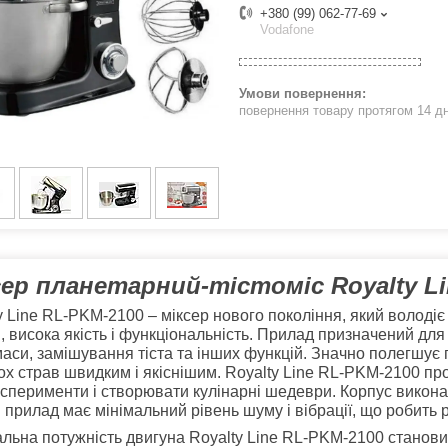
+380 (99) 062-77-69
Vodafone
повернення товару протягом 14 д
ер планетарний-тістоміс Royalty Lin
y Line RL-PKM-2100 – міксер нового покоління, який володі
, висока якість і функціональність. Прилад призначений для 
маси, замішування тіста та інших функцій. Значно полегшує 
ох страв швидким і якіснішим. Royalty Line RL-PKM-2100 пр
ксперименти і створювати кулінарні шедеври. Корпус виконани
 прилад має мінімальний рівень шуму і вібрації, що робить
льна потужність двигуна Royalty Line RL-PKM-2100 становит