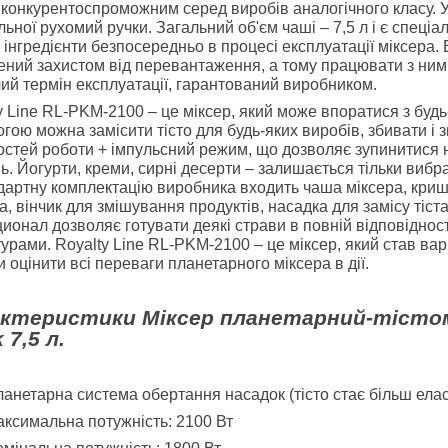
 конкурентоспроможним серед виробів аналогічного класу.
льної рухомий ручки. Загальний об'єм чаші – 7,5 л і є спеціа
і інгредієнти безпосередньо в процесі експлуатації міксера
ний захистом від перевантаження, а тому працювати з ним 
ий термін експлуатації, гарантований виробником.
y Line RL-PKM-2100 – це міксер, який може впоратися з буд
гою можна замісити тісто для будь-яких виробів, збивати і
стей роботи + імпульсний режим, що дозволяє зупинитися 
ь. Йогурти, креми, сирні десерти – залишається тільки вибр
дартну комплектацію виробника входить чаша міксера, криш
а, вінчик для змішування продуктів, насадка для замісу тіст
ионал дозволяє готувати деякі страви в повній відповіднос
урами. Royalty Line RL-PKM-2100 – це міксер, який став вар
и оцінити всі переваги планетарного міксера в дії.
ктеристики Міксер планетарний-тістомі
 7,5 л.
анетарна система обертання насадок (тісто стає більш ела
ксимальна потужність: 2100 Вт