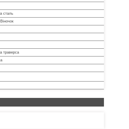
а сталь
 Віночок
а траверса
жа