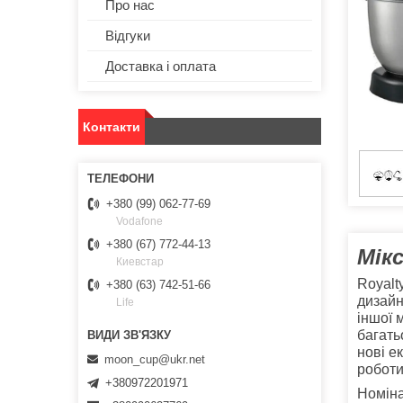
Про нас
Відгуки
Доставка і оплата
Контакти
+380 (99) 062-77-69
Vodafone
+380 (67) 772-44-13
Мікс
Киевстар
Royalt
+380 (63) 742-51-66
дизайн
Life
іншої 
багать
нові е
moon_cup@ukr.net
роботи
+380972201971
Номіна