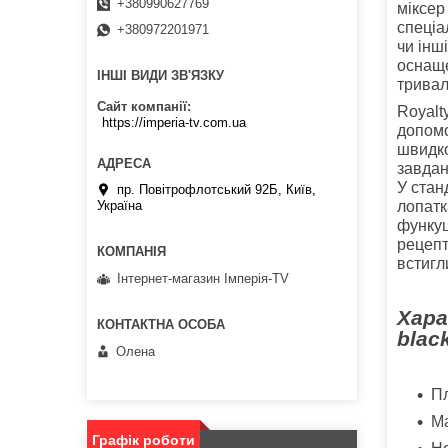
+380990627769
міксер
спеціа
+380972201971
чи інш
оснаще
ІНШІ ВИДИ ЗВ'ЯЗКУ
тривал
Сайт компанії
Royalt
https://imperia-tv.com.ua
допомо
швидко
завдан
У стан
пр. Повітрофлотський 92Б, Київ,
лопатк
Україна
функуц
рецепт
встигл
Інтернет-магазин Імперія-TV
Хара
black
Олена
Пл
Ма
Графік роботи