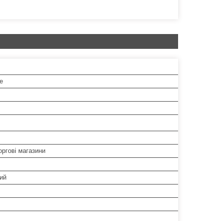
e
ргові магазини
ий