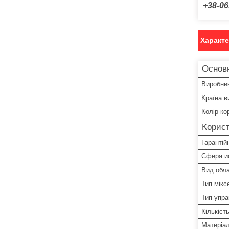
+38-06
Характ
Основн
Виробни
Країна в
Колір ко
Корист
Гарантій
Сфера и
Вид обл
Тип мікс
Тип упра
Кількіст
Матеріа