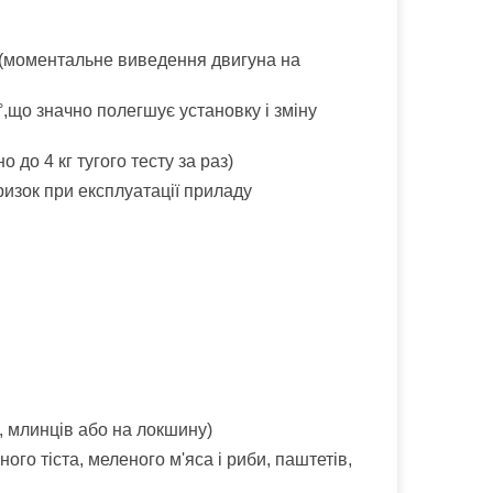
 (моментальне виведення двигуна на
,що значно полегшує установку і зміну
о до 4 кг тугого тесту за раз)
ризок при експлуатації приладу
ци, млинців або на локшину)
го тіста, меленого м'яса і риби, паштетів,