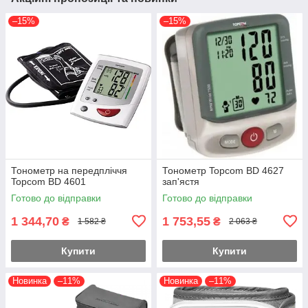
–15%
–15%
Тонометр на передпліччя
Тонометр Topcom BD 4627
Topcom BD 4601
зап'ястя
Готово до відправки
Готово до відправки
1 344,70
1 753,55
₴
₴
1 582 ₴
2 063 ₴
Купити
Купити
Новинка
–11%
Новинка
–11%