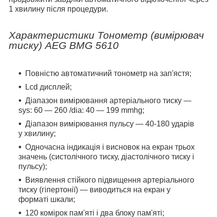
1 хвилину після процедури.
Характеристики Тонометр (вимірювач
тиску) AEG BMG 5610
Повністю автоматичний тонометр на зап'ястя;
Lcd дисплей;
Діапазон вимірювання артеріального тиску ―
sys: 60 ― 260 /dia: 40 ― 199 mmhg;
Діапазон вимірювання пульсу ― 40-180 ударів
у хвилину;
Одночасна індикація і висновок на екран трьох
значень (систолічного тиску, діастолічного тиску і
пульсу);
Виявлення стійкого підвищення артеріального
тиску (гіпертонії) ― виводиться на екран у
форматі шкали;
120 комірок пам'яті і два блоку пам'яті;