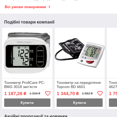
Всі умови повернення
Подібні товари компанії
Тонометр ProfiCare PC-
Тонометр на передпліччя
Тон
BMG 3018 зап'ястя
Topcom BD 4601
4627
1 187,26
1 344,70
1 7
₴
₴
1 334 ₴
1 582 ₴
Купити
Купити
Акційні пропозиції та новинки