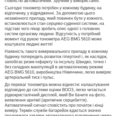
Повністю автоматичний. Зручний у використанні.
Сьогодні тонометр потрібен у кожному будинку, на
відпочинку, у відрядженні. За допомогою цього
незамінного приладу, який повинен бути у кожного,
встановлюється стан серцево-судинної системи, на
підставі чого лікар зробить опис однієї з головних
систем організму людини. Відсутність у потрібний
момент під рукою тонометра AEG BMG 5610 може
коштувати людині життя!
Наявність такого вимірювального приладу в кожному
будинку попередить розвиток гіпертонії і, як наслідок,
запобігає ризик інфаркту та інсульту. Швидко, точно і
без складних маніпуляцій в автоматичному режимі
AEG BMG 5610, виробництва Німеччини, легко виміряє
артеріальний тиск і пульс.
До переваг тонометра можна віднести: налаштування
відповідно до системи оцінки ВООЗ, легко читається
рідкокристалічний дисплей, який Ви бачите на фото,
виявлення аритмії (аритмічне серцебиття).
Автоматичний сигнал сповістить про початок і кінці
виміру. Термін служби батарейок вдається значно
продовжити завдяки автоматичного відключення через