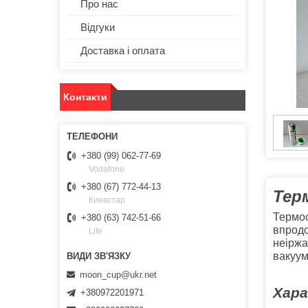
Про нас
Відгуки
Доставка і оплата
Контакти
+380 (99) 062-77-69
Vodafone
+380 (67) 772-44-13
Тер
Киевстар
Термос
+380 (63) 742-51-66
впродо
Life
неіржа
вакуум
moon_cup@ukr.net
Хара
+380972201971