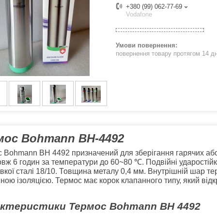
+380 (99) 062-77-69
Vodafone
повернення товару протягом 14 д
мос Bohmann BH-4492
 Bohmann BH 4492 призначений для зберігання гарячих або 
вж 6 годин за температури до 60~80
℃
. Подвійні ударостій
вкої сталі 18/10. Товщина металу 0,4 мм. Внутрішній шар т
ною ізоляцією. Термос має корок клапанного типу, який від
ктеристики Термос Bohmann BH 4492