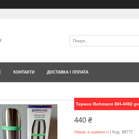
V
С
КОНТАКТИ
ДОСТАВКА І ОПЛАТА
Термос Bohmann BH-4492 gre
440 ₴
Немає в наявності
Код:
88777