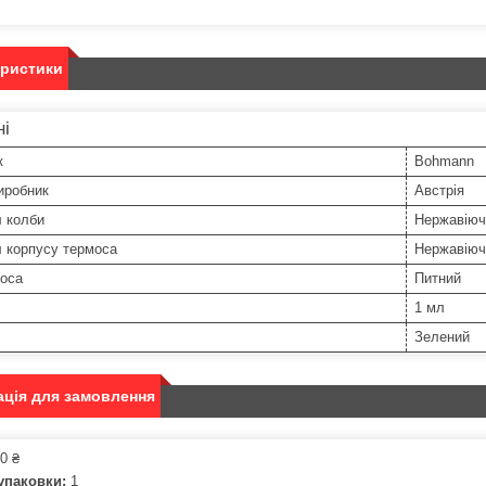
еристики
ні
к
Bohmann
иробник
Австрія
л колби
Нержавіюч
 корпусу термоса
Нержавіюч
моса
Питний
1 мл
Зелений
ція для замовлення
0 ₴
упаковки:
1