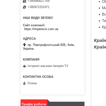
+380990627769
Об
+380972201971
Ма
Вн
ІНШІ ВИДИ ЗВ'ЯЗКУ
Ти
Сайт компанії
К
https://imperia-tv.com.ua
Краї
пр. Повітрофлотський 92Б, Київ,
Краї
Україна
Інтернет-магазин Імперія-TV
Олена
Графік роботи