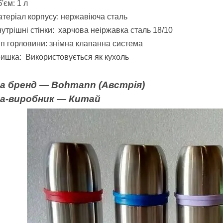
'єм: 1 л
теріал корпусу: нержавіюча сталь
утрішні стінки: харчова неіржавка сталь 18/10
п горловини: знімна клапанна система
ришка:
Використовується як кухоль
на бренд — Bohman
n
(Австрія)
на-виробник — Китай