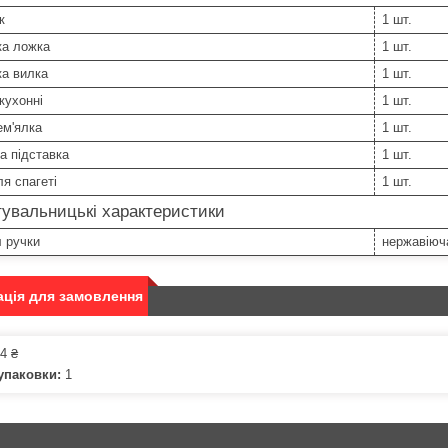
к
1 шт.
ка ложка
1 шт.
ка вилка
1 шт.
кухонні
1 шт.
ем'ялка
1 шт.
а підставка
1 шт.
я спагеті
1 шт.
увальницькі характеристики
 ручки
нержавіюч
ція для замовлення
4 ₴
упаковки:
1