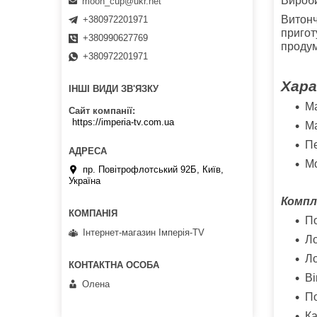
Вироби
moon_cup@ukr.net
Витонч
+380972201971
пригот
+380990627769
продум
+380972201971
Хара
ІНШІ ВИДИ ЗВ'ЯЗКУ
Ма
Сайт компанії
https://imperia-tv.com.ua
Ма
Пе
Мо
пр. Повітрофлотський 92Б, Київ,
Україна
Компл
П
Інтернет-магазин Імперія-TV
Ло
Ло
Ві
Олена
По
Ка