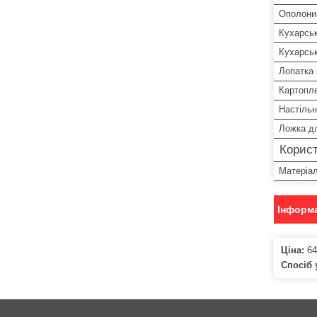
Ополони
Кухарсь
Кухарсь
Лопатка 
Картопл
Настільн
Ложка дл
Корист
Матеріал
Інформа
Ціна:
64
Спосіб 