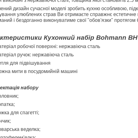
 виконані з нержавіючої сталі, товщина якої становить 2.5 
ений дизайн сучасної моделі зробить кухню особливою, підкр
ування улюблених страв Ви отримаєте справжнє естетичне 
аний і бездоганно виконуватиме свої "обов'язки" протягом б
ктеристики Кухонний набір Bohmann BH
теріал робочої поверхні: нержавіюча сталь
теріал ручок: нержавіюча сталь
тля для підвішування
жна мити в посудомийній машині
ектація набору
оловник;
патка;
жка для спагетті;
нчик;
варська веделка;
ртофелем'ялка;