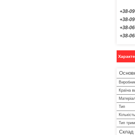
+38-09
+38-09
+38-06
+38-06
Характ
Основ
Виробни
Країна в
Матеріал
Тип
Кількіст
Тип три
Склад