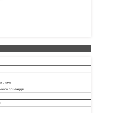
а сталь
онного приладдя
й