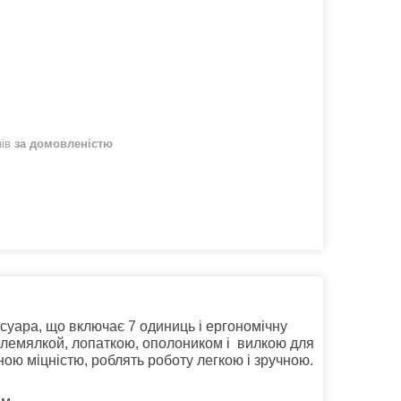
нів
за домовленістю
уара, що включає 7 одиниць і ергономічну
фелемялкой, лопаткою, ополоником і вилкою для
ною міцністю, роблять роботу легкою і зручною.