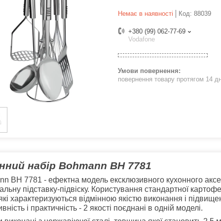
Немає в наявності
Код:
88039
+380 (99) 062-77-69
Vodafone
повернення товару протягом 14 д
нний набір Bohmann BH 7781
n BH 7781 - ефектна модель ексклюзивного кухонного аксес
альну підставку-підвіску. Користування стандартної карто
 які характеризуються відмінною якістю виконання і підвище
вність і практичність - 2 якості поєднані в одній моделі.