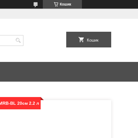
Кошик
Кошик
MRB-BL 20см 2.2 л