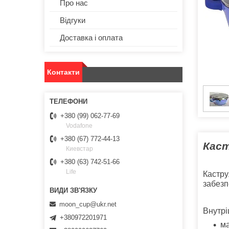
Про нас
Відгуки
Доставка і оплата
Контакти
+380 (99) 062-77-69
Vodafone
+380 (67) 772-44-13
Каст
Киевстар
+380 (63) 742-51-66
Life
Кастру
забезп
moon_cup@ukr.net
Внутрі
+380972201971
ма