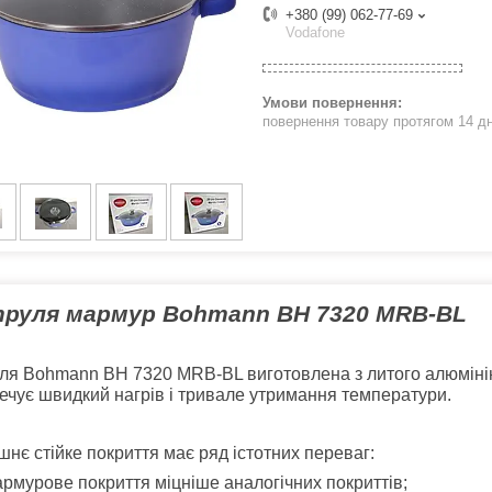
+380 (99) 062-77-69
Vodafone
повернення товару протягом 14 д
руля мармур Bohmann BH 7320 MRB-BL
ля Bohmann BH 7320 MRB-BL виготовлена з литого алюміні
ечує швидкий нагрів і тривале утримання температури.
шнє стійке покриття має ряд істотних переваг:
рмурове покриття міцніше аналогічних покриттів;