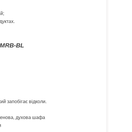
й;
дуктах.
 MRB-BL
ий запобігає відколи.
огенова, духова шафа
и