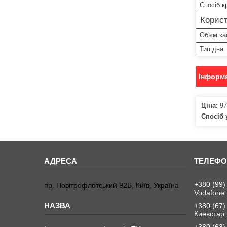
Спосіб к
Корист
Об'єм ка
Тип дна
Інформа
Ціна:
97
Спосіб 
+380 (99)
пр. Повітрофлотський 92Б, Київ, Україна
Vodafone
+380 (67)
Киевстар