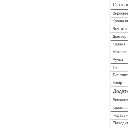
Основ
Виробни
Країна в
Внутрішн
Діаметр 
Кришка
Матеріа
Ручка
Тип
Тип плит
Колір
Додатк
Використ
Кришка з
Подарун
Підходит