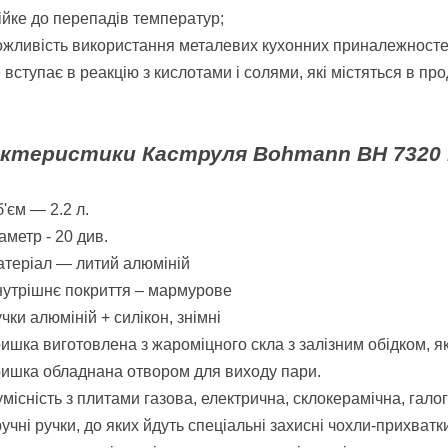
ійке до перепадів температур;
жливість використання металевих кухонних приналежносте
 вступає в реакцію з кислотами і солями, які містяться в про
ктеристики Каструля Bohmann BH 7320
'єм ― 2.2 л.
аметр - 20 див.
теріал ― литий алюміній
утрішнє покриття – мармурове
чки алюміній + силікон, знімні
ишка виготовлена з жароміцного скла з залізним обідком, як
ишка обладнана отвором для виходу пари.
місність з плитами газова, електрична, склокерамічна, гал
учні ручки, до яких йдуть спеціальні захисні чохли-прихватк