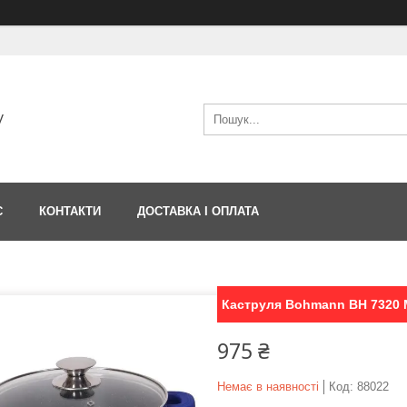
V
С
КОНТАКТИ
ДОСТАВКА І ОПЛАТА
Каструля Bohmann BH 7320 
975 ₴
Немає в наявності
Код:
88022