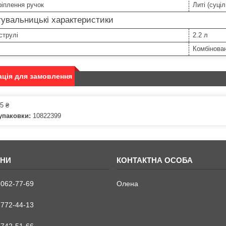
ріплення ручок
Литі (суціл
увальницькі характеристики
струлі
2.2 л
Комбінова
ція для замовлення
5 ₴
упаковки:
10822399
 062-77-69
Олена
 772-44-13