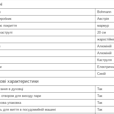
ні
к
Bohmann
иробник
Австрія
є покриття
мармур
каструлі
20 см
жаростійке
л
Алюміній
Алюміній
Каструля
и
Електрична
Синій
ові характеристики
ання в духовці
Так
 отвором для виходу пари
Так
кова упаковка
Так
ь для миття в посудомийній машині
Так