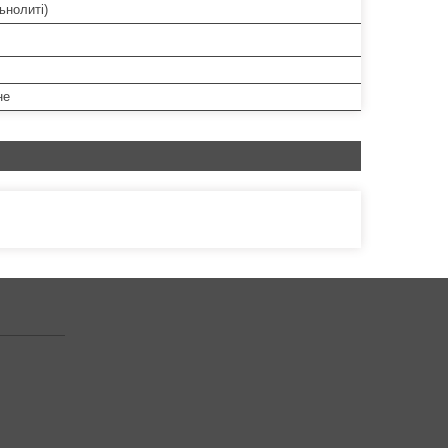
ьнолиті)
не