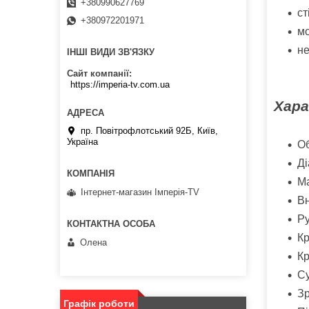
+380990627769
ст
+380972201971
мо
не
ІНШІ ВИДИ ЗВ'ЯЗКУ
Сайт компанії
https://imperia-tv.com.ua
Хара
пр. Повітрофлотський 92Б, Київ,
Україна
Об
Ді
Ма
Інтернет-магазин Імперія-TV
Вн
Ру
Кр
Олена
Кр
Су
Зр
Графік роботи