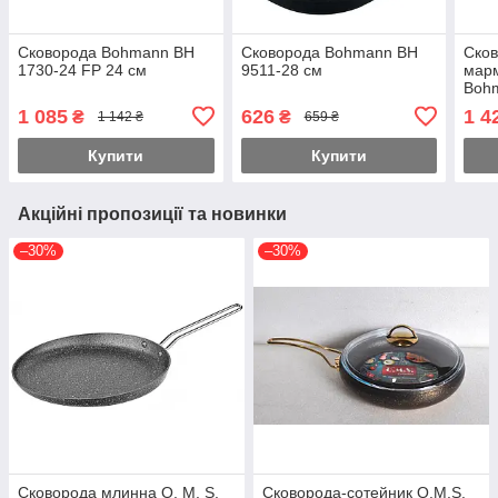
Сковорода Bohmann BH
Сковорода Bohmann BH
Сков
1730-24 FP 24 см
9511-28 см
мар
Boh
1 085
626
1 4
₴
₴
1 142 ₴
659 ₴
Купити
Купити
Акційні пропозиції та новинки
–30%
–30%
Сковорода млинна O. M. S.
Сковорода-сотейник O.M.S.