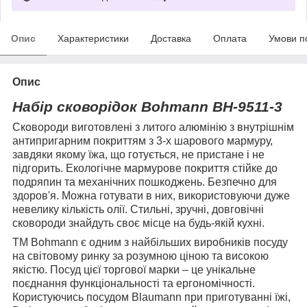
Опис
Характеристики
Доставка
Оплата
Умови п
Опис
Набір сковорідок Bohmann BH-9511-3
Сковороди виготовлені з литого алюмінію з внутрішнім
антипригарним покриттям з 3-х шарового мармуру,
завдяки якому їжа, що готується, не пристане і не
підгорить. Екологічне мармурове покриття стійке до
подряпин та механічних пошкоджень. Безпечно для
здоров'я. Можна готувати в них, використовуючи дуже
невелику кількість олії. Стильні, зручні, довговічні
сковороди знайдуть своє місце на будь-якій кухні.
ТМ Bohmann є одним з найбільших виробників посуду
на світовому ринку за розумною ціною та високою
якістю. Посуд цієї торгової марки – це унікальне
поєднання функціональності та ергономічності.
Користуючись посудом Blaumann при приготуванні їжі,