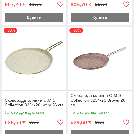
907,20
805,70
₴
₴
1 296 ₴
1 151 ₴
Купити
Купити
–30%
–30%
Сковорода млинна O.M.S.
Сковорода млинна O.M.S.
Collection 3234-26 Brown 26
Collection 3234-26 Ivory 26 см
см
Готово до відправки
Готово до відправки
628,60
628,60
₴
₴
898 ₴
898 ₴