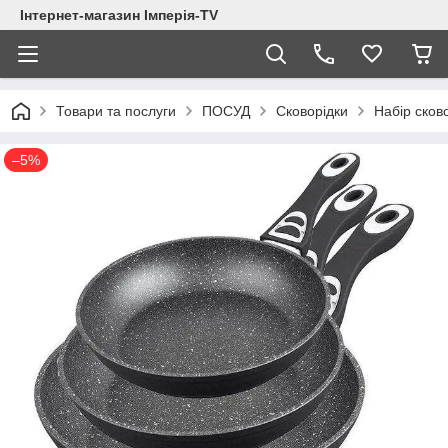
Інтернет-магазин Імперія-TV
Товари та послуги
ПОСУД
Сковорідки
Набір сков
–5%