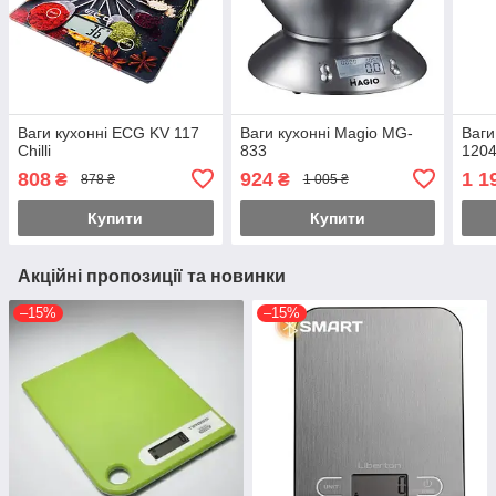
Ваги кухонні ECG KV 117
Ваги кухонні Magio MG-
Ваги
Chilli
833
120
808
924
1 1
₴
₴
878 ₴
1 005 ₴
Купити
Купити
Акційні пропозиції та новинки
–15%
–15%