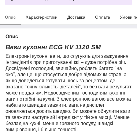
Опис
Характеристики
Доставка
Оплата
Умови п
Опис
Ваги кухонні ECG KV 1120 SM
Електронні кухонні ваги, що слугують для зважування
інгредієнтів при приготуванні їжі – дуже потрібна річ.
Досвідчені господині, звичайно, роблять багато "на
око", але це, що стосується добре відомих їм страв, а
якщо доведеться готувати щось за рецептом, де
вказано точну кількість "деталей", то без ваги результат
може невдалим. Недосвідченим господиням кухонні
ваги потрібні на кухні. З електронною вагою все можна
набагато швидше зважити, вага на дисплеї
оновлюється досить швидко. Ви можете обнулити ваги
та зважити наступний інгредієнт у тій же мисці. Менше
безлад на кухні, менше грязного посуду, швидкі
вимірювання, і більше точності.