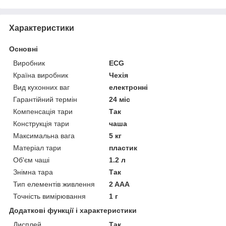
Характеристики
Основні
Виробник
ECG
Країна виробник
Чехія
Вид кухонних ваг
електронні
Гарантійний термін
24 міс
Компенсація тари
Так
Конструкція тари
чаша
Максимальна вага
5 кг
Матеріал тари
пластик
Об'єм чаші
1.2 л
Знімна тара
Так
Тип елементів живлення
2 AAA
Точність вимірювання
1 г
Додаткові функції і характеристики
Дисплей
Так